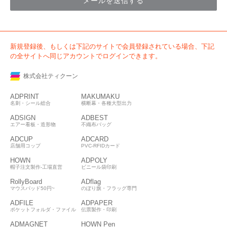
メールを送信する
新規登録後、もしくは下記のサイトで会員登録されている場合、下記
の全サイトへ同じアカウントでログインできます。
株式会社ティクーン
ADPRINT
MAKUMAKU
名刺・シール総合
横断幕・各種大型出力
ADSIGN
ADBEST
エアー看板・造形物
不織布バッグ
ADCUP
ADCARD
店舗用コップ
PVC-RFIDカード
HOWN
ADPOLY
帽子注文製作-工場直営
ビニール袋印刷
RollyBoard
ADflag
マウスパッド50円~
のぼり旗・フラッグ専門
ADFILE
ADPAPER
ポケットフォルダ・ファイル
伝票製作・印刷
ADMAGNET
HOWN Pen