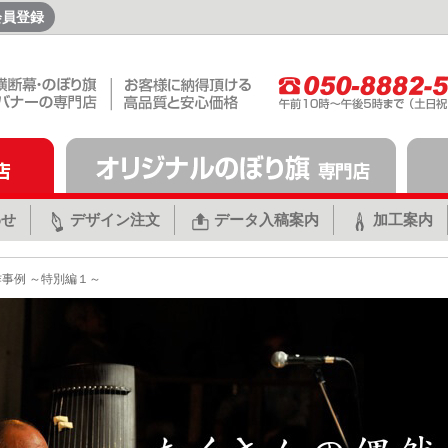
会員登録
わせ
デザイン注文
データ入稿案内
加工案内
作事例 ～特別編１～