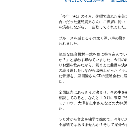
「今年
の４月、休暇で訪れた奄美
（★1）
合いだった盛島貴男さんにご挨拶に伺い
を演奏しながら、一曲歌ってくれました
ブルースを感じるその太く深い声の響き
われました。
簡単な録音機材一式を島に持ち込んでい
か？」と思わず尋ねていました。今回の
りお酒を飲みながら、気ままに曲目を決
の繰り返しをしながら出来上がったドキ
た音源を、里国隆さんCDの流通会社に
た。
全国販売はあっさりと決まり、その事を
相談してみると、なんと１０月に東京で
ミチロウ、大澤誉志幸さんなどの大御所
た。
５０才から音楽を独学で始めて、今年6
不思議ではありませんか？そして案外今