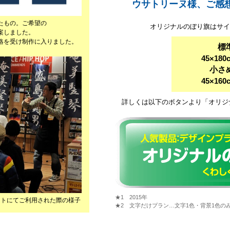
ウサトリーヌ様、ご感
たもの。ご希望の
オリジナルのぼり旗はサイ
案しました。
絡を受け制作に入りました。
標
45×180
小さ
45×160
詳しくは以下のボタンより「オリジ
★1 2015年
ントにてご利用された際の様子
★2 文字だけプラン…文字1色・背景1色の