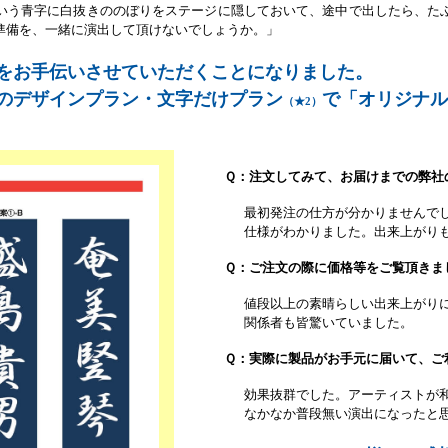
いう青字に白抜きののぼりをステージに隠しておいて、途中で出したら、た
準備を、一緒に演出して頂けないでしょうか。」
をお手伝いさせていただくことになりました。
のデザインプラン・文字だけプラン
で「オリジナル
（★2）
Ｑ：注文してみて、お届けまでの弊社
最初発注の仕方が分かりませんで
仕様がわかりました。出来上がり
Ｑ：ご注文の際に価格等をご覧頂きま
値段以上の素晴らしい出来上がり
関係者も皆驚いていました。
Ｑ：実際に製品がお手元に届いて、ご
効果抜群でした。アーティストが
なかなか普段無い演出になったと