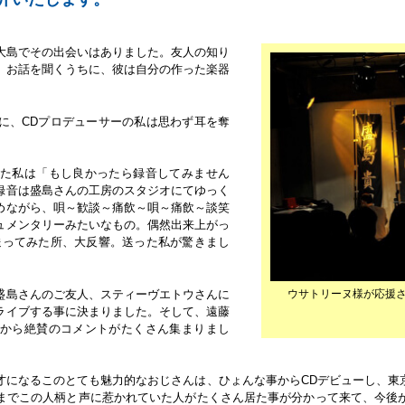
大島でその出会いはありました。友人の知り
、お話を聞くうちに、彼は自分の作った楽器
。
に、CDプロデューサーの私は思わず耳を奪
た私は「もし良かったら録音してみません
録音は盛島さんの工房のスタジオにてゆっく
めながら、唄～歓談～痛飲～唄～痛飲～談笑
ュメンタリーみたいなもの。偶然出来上がっ
送ってみた所、大反響。送った私が驚きまし
盛島さんのご友人、スティーヴエトウさんに
ウサトリーヌ様が応援さ
ライブする事に決まりました。そして、遠藤
から絶賛のコメントがたくさん集まりまし
5才になるこのとても魅力的なおじさんは、ひょんな事からCDデビューし、東
までこの人柄と声に惹かれていた人がたくさん居た事が分かって来て、今後