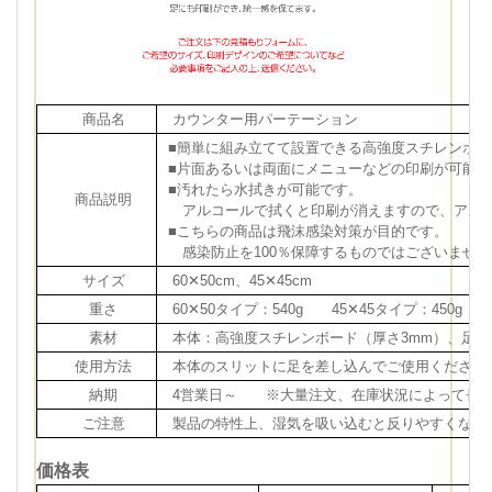
商品名
カウンター用パーテーション
■簡単に組み立てて設置できる高強度スチレンボ
■片面あるいは両面にメニューなどの印刷が可能で
■汚れたら水拭きが可能です。
商品説明
アルコールで拭くと印刷が消えますので、アルコ
■こちらの商品は飛沫感染対策が目的です。
感染防止を100％保障するものではございませ
サイズ
60✕50cm、45✕45cm
重さ
60✕50タイプ：540g 45✕45タイプ：450g
素材
本体：高強度スチレンボード（厚さ3mm）、足：
使用方法
本体のスリットに足を差し込んでご使用ください
納期
4営業日～ ※大量注文、在庫状況によって長く
ご注意
製品の特性上、湿気を吸い込むと反りやすくなり
価格表