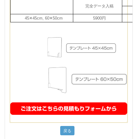
完全データ入稿
45✕45cm, 60✕50cm
5900円