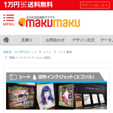
ログインはこちら
見積り
お問合わせ
デザイン注文
データ
横断幕・出力専門店トップ
シート
シート素材
電飾バックライトフィルム (油性)