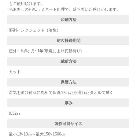
もご使用頂けます。
光沢無しのPVCラミネート処理で、落ち着いた感じがします。
印刷方法
溶剤インクジェット（油性）
耐久持続期間
屋外：約6ヶ月~1年(環境により変動有り)
裁断方法
カット
保管方法
湿気を避け筒状に丸めて保管/汚れたら濡れたタオルで拭く
厚み
0.32㎜
製作可能サイズ
最小13×13㎝～最大150×1500㎝