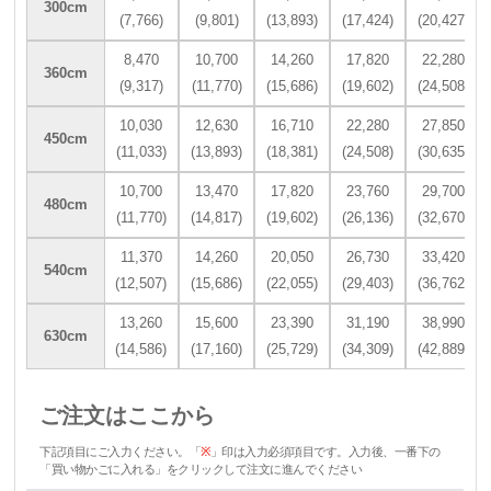
300cm
(7,766)
(9,801)
(13,893)
(17,424)
(20,427)
8,470
10,700
14,260
17,820
22,280
360cm
(9,317)
(11,770)
(15,686)
(19,602)
(24,508)
10,030
12,630
16,710
22,280
27,850
450cm
(11,033)
(13,893)
(18,381)
(24,508)
(30,635)
10,700
13,470
17,820
23,760
29,700
480cm
(11,770)
(14,817)
(19,602)
(26,136)
(32,670)
11,370
14,260
20,050
26,730
33,420
540cm
(12,507)
(15,686)
(22,055)
(29,403)
(36,762)
13,260
15,600
23,390
31,190
38,990
630cm
(14,586)
(17,160)
(25,729)
(34,309)
(42,889)
ご注文はここから
下記項目にご入力ください。「
※
」印は入力必須項目です。入力後、一番下の
「買い物かごに入れる」をクリックして注文に進んでください