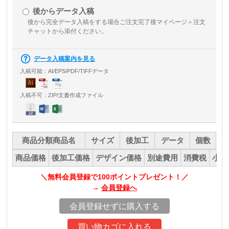
後からデータ入稿
後から完全データ入稿をする場合
ご注文完了後マイページ＞注文
チャットから添付ください。
データ入稿案内を見る
入稿可能：AI/EPS/PDF/TIFFデータ
入稿不可：ZIP/文書作成ファイル
商品分類商品名
サイズ
後加工
データ
個数
商品価格
後加工価格
デザイン価格
別途費用
消費税
小計
＼無料会員登録で100ポイントプレゼント！／
→
会員登録へ