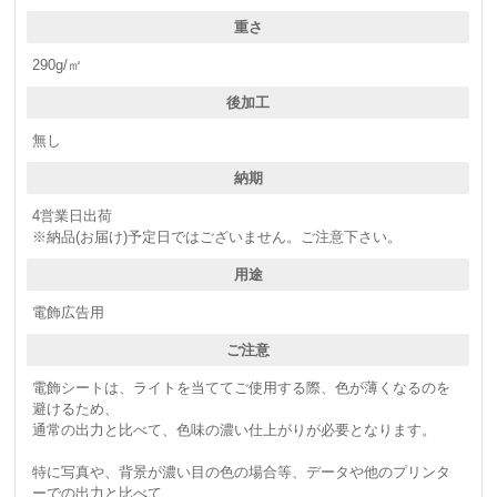
重さ
290g/㎡
後加工
無し
納期
4営業日出荷
※納品(お届け)予定日ではございません。ご注意下さい。
用途
電飾広告用
ご注意
電飾シートは、ライトを当ててご使用する際、色が薄くなるのを
避けるため、
通常の出力と比べて、色味の濃い仕上がりが必要となります。
特に写真や、背景が濃い目の色の場合等、データや他のプリンタ
ーでの出力と比べて