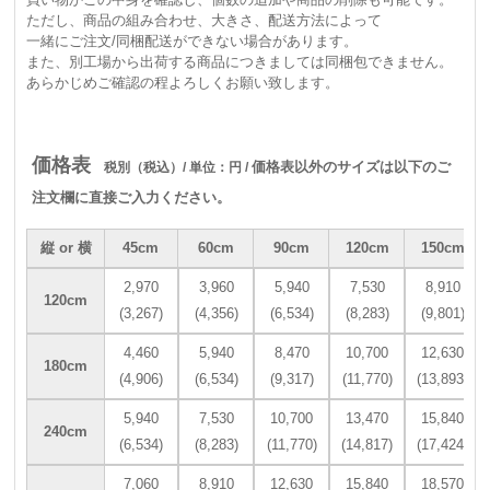
ただし、商品の組み合わせ、大きさ、配送方法によって
一緒にご注文/同梱配送ができない場合があります。
また、別工場から出荷する商品につきましては同梱包できません。
あらかじめご確認の程よろしくお願い致します。
価格表
価格表以外のサイズは以下のご
税別（税込）/ 単位：円 /
注文欄に直接ご入力ください。
縦 or 横
45cm
60cm
90cm
120cm
150cm
2,970
3,960
5,940
7,530
8,910
120cm
(3,267)
(4,356)
(6,534)
(8,283)
(9,801)
4,460
5,940
8,470
10,700
12,630
180cm
(4,906)
(6,534)
(9,317)
(11,770)
(13,893)
5,940
7,530
10,700
13,470
15,840
240cm
(6,534)
(8,283)
(11,770)
(14,817)
(17,424)
7,060
8,910
12,630
15,840
18,570