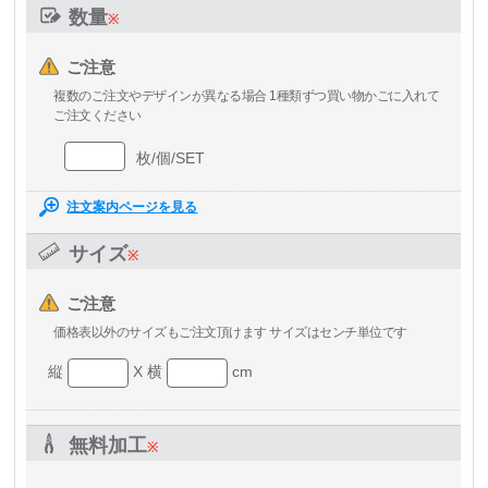
数量
※
ご注意
複数のご注文やデザインが異なる場合
1種類ずつ買い物かごに入れて
ご注文ください
枚/個/SET
注文案内ページを見る
サイズ
※
ご注意
価格表以外のサイズもご注文頂けます
サイズはセンチ単位です
縦
X 横
cm
無料加工
※