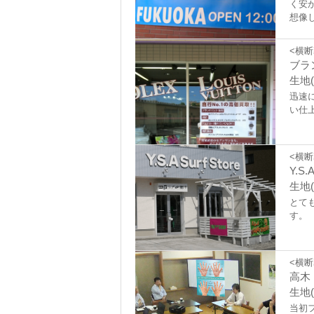
く安
想像
って
<横断
ブラ
生地(
迅速
い仕
<横断
Y.S.A
生地(
とて
す。
<横断
高木
生地(
当初