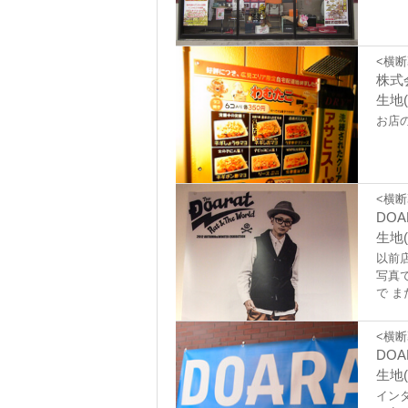
<横断
株式
生地(
お店
<横断
DOA
生地(
以前
写真
で 
<横断
DOA
生地(
イン