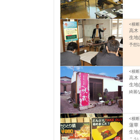
<横断
高木
生地(
予想
<横断
高木
生地(
綺麗
<横断
蓮華 :
生地(
こう