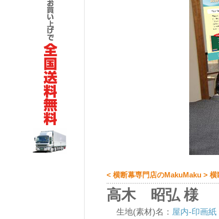
< 横断幕専門店のMakuMaku >
高木 昭弘 様
生地(素材)名：
屋内-印画紙