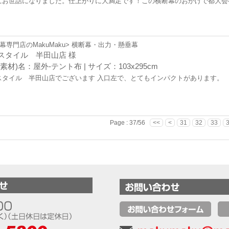
にお世話になりました。仕上がりに大満足です！この横断幕のおかげで都大会
幕専門店のMakuMaku> 横断幕・出力・懸垂幕
スタイル 半田山店 様
素材)名：屋外-テント布 | サイズ：103x295cm
スタイル 半田山店でございます 入口左で、とてもインパクトがあります。
Page : 37/56
<<
<
31
32
33