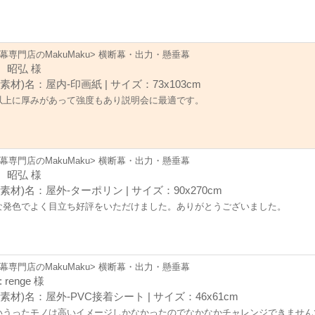
幕専門店のMakuMaku> 横断幕・出力・懸垂幕
 昭弘 様
素材)名：屋内-印画紙 | サイズ：73x103cm
以上に厚みがあって強度もあり説明会に最適です。
幕専門店のMakuMaku> 横断幕・出力・懸垂幕
 昭弘 様
素材)名：屋外-ターポリン | サイズ：90x270cm
な発色でよく目立ち好評をいただけました。ありがとうございました。
幕専門店のMakuMaku> 横断幕・出力・懸垂幕
 renge 様
素材)名：屋外-PVC接着シート | サイズ：46x61cm
いうったモノは高いイメージしかなかったのでなかなかチャレンジできませんでし