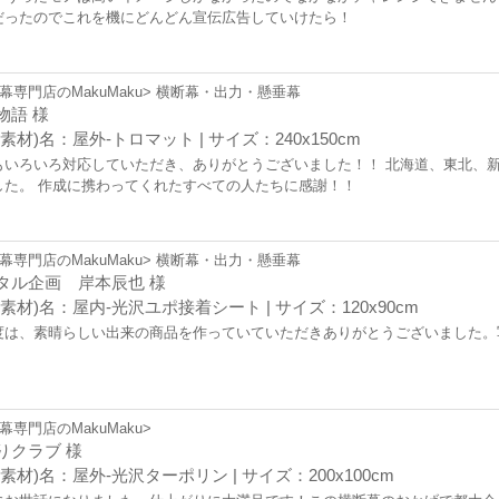
だったのでこれを機にどんどん宣伝広告していけたら！
幕専門店のMakuMaku> 横断幕・出力・懸垂幕
物語 様
素材)名：屋外-トロマット | サイズ：240x150cm
もいろいろ対応していただき、ありがとうございました！！ 北海道、東北、
した。 作成に携わってくれたすべての人たちに感謝！！
幕専門店のMakuMaku> 横断幕・出力・懸垂幕
タル企画 岸本辰也 様
(素材)名：屋内-光沢ユポ接着シート | サイズ：120x90cm
度は、素晴らしい出来の商品を作っていていただきありがとうございました。
幕専門店のMakuMaku>
りクラブ 様
素材)名：屋外-光沢ターポリン | サイズ：200x100cm