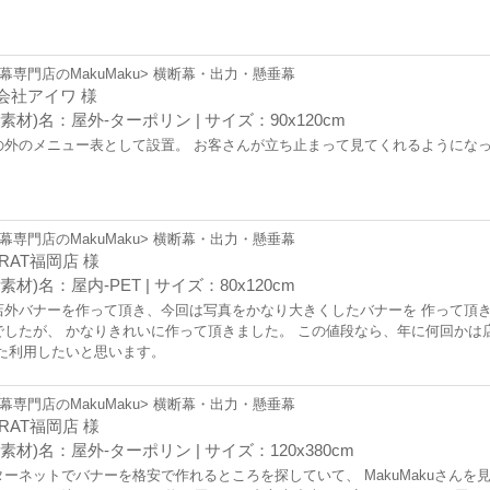
幕専門店のMakuMaku> 横断幕・出力・懸垂幕
会社アイワ 様
素材)名：屋外-ターポリン | サイズ：90x120cm
の外のメニュー表として設置。 お客さんが立ち止まって見てくれるようになっ
幕専門店のMakuMaku> 横断幕・出力・懸垂幕
RAT福岡店 様
素材)名：屋内-PET | サイズ：80x120cm
店外バナーを作って頂き、今回は写真をかなり大きくしたバナーを 作って頂き
でしたが、 かなりきれいに作って頂きました。 この値段なら、年に何回かは
また利用したいと思います。
幕専門店のMakuMaku> 横断幕・出力・懸垂幕
RAT福岡店 様
素材)名：屋外-ターポリン | サイズ：120x380cm
ターネットでバナーを格安で作れるところを探していて、 MakuMakuさんを