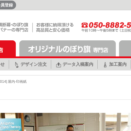
会員登録
わせ
デザイン注文
データ入稿案内
加工案内
1014] 屋内-印画紙