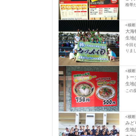
格帯
<横断
大海
生地(
今回
りま
<横断
トー
生地
この
<横断
みど
生地(