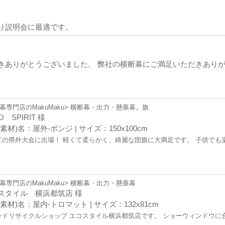
り説明会に最適です。
きありがとうございました。 弊社の横断幕にご満足いただきありが
幕専門店のMakuMaku> 横断幕・出力・懸垂幕。旗
D SPIRIT 様
素材)名：屋外-ポンジ | サイズ：150x100cm
ての県外大会に出場！ 軽くて柔らかく、綺麗な団旗に大満足です。 子供でも
幕専門店のMakuMaku> 横断幕・出力・懸垂幕
スタイル 横浜都筑店 様
素材)名：屋内-トロマット | サイズ：132x81cm
ンドリサイクルショップ エコスタイル横浜都筑店です。 ショーウィンドウに