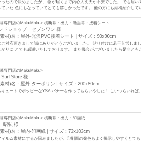
かったので決めましたが、 物が届くまで内心大丈夫か不安でした。 でも届い
していた 色にもなっていてとても嬉しかったです。 他の方にも結構紹介していて
いこうと思います。
幕専門店のMakuMaku> 横断幕・出力・懸垂幕・接着シート
ンドショップ セブンワン 様
素材)名：屋外-光沢PVC接着シート | サイズ：90x90cm
にご対応頂きまして誠にありがとうございました。 貼り付けに若干苦労しま
上がりに とても感謝いたしております。 また機会がございましたら是非とも
幕専門店のMakuMaku>
 Surf Store 様
素材)名：屋外-ターポリン | サイズ：200x80cm
もキュートでポッピーなYSA バナーを作ってもらいやした！ こいつらいれば
幕専門店のMakuMaku> 横断幕・出力・印画紙
 昭弘 様
素材)名：屋内-印画紙 | サイズ：73x103cm
フィルム素材にするか悩みましたが、印刷面の発色もよく掲示しやすくとても