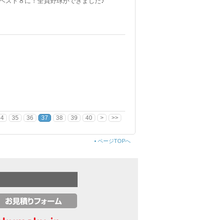
ベスト８に！全員野球ができました♪
34
35
36
37
38
39
40
>
>>
•
ページTOPへ