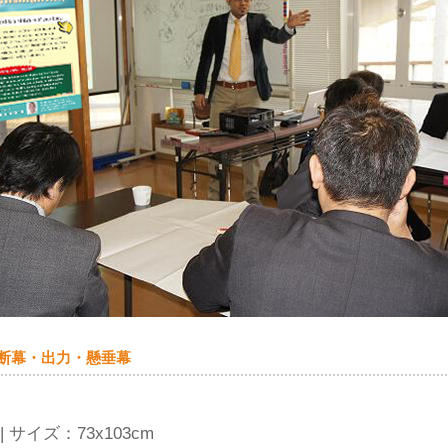
 横断幕・出力・懸垂幕
| サイズ：73x103cm