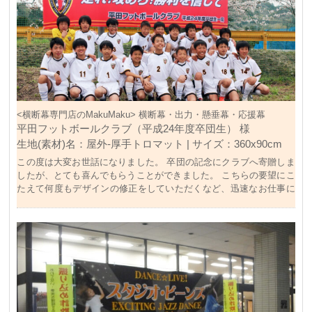
<横断幕専門店のMakuMaku> 横断幕・出力・懸垂幕・応援幕
平田フットボールクラブ（平成24年度卒団生） 様
生地(素材)名：屋外-厚手トロマット | サイズ：360x90cm
この度は大変お世話になりました。 卒団の記念にクラブへ寄贈しま
したが、とても喜んでもらうことができました。 こちらの要望にこ
たえて何度もデザインの修正をしていただくなど、迅速なお仕事に
大変感謝しております。 ありがとうございました。