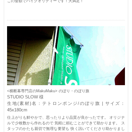
この金額でハイクオリティーです！大満足！
<横断幕専門店のMakuMaku> のぼり・のぼり旗
STUDIO SLOW 様
生地(素材)名：テトロンポンジ/のぼり旗 | サイズ：
45x180cm
仕上がりも鮮やかで、思ったりより品質が良かったです。 オリジナ
ルで少枚数から作れるので 気軽に頼むことができて助かります。 ス
タッフのかたも親切で無理な要望も 快く訊いてくださり助かりまし