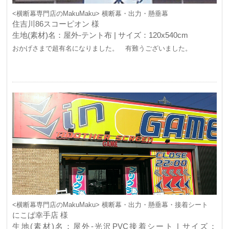
<横断幕専門店のMakuMaku> 横断幕・出力・懸垂幕
住吉川86スコーピオン 様
生地(素材)名：屋外-テント布 | サイズ：120x540cm
おかげさまで超有名になりました。 有難うございました。
<横断幕専門店のMakuMaku> 横断幕・出力・懸垂幕・接着シート
にこぱ幸手店 様
生地(素材)名：屋外-光沢PVC接着シート | サイズ：