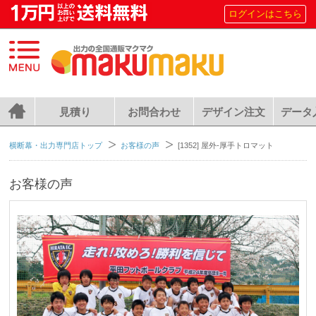
ログインはこちら
見積り
お問合わせ
デザイン注文
データ
横断幕・出力専門店トップ
お客様の声
[1352] 屋外-厚手トロマット
お客様の声