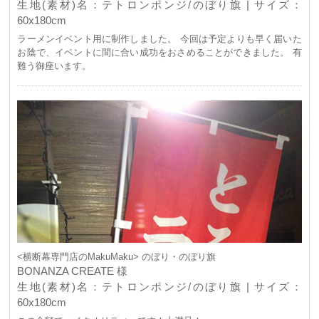
生地(素材)名：テトロンポンジ/のぼり旗 | サイズ：
60x180cm
ラーメンイベント用に制作しました。 今回は予定よりも早く届いた
お陰で、イベントに間に合い成功をおさめることができました。 有
難う御座います。
<横断幕専門店のMakuMaku> のぼり・のぼり旗
BONANZA CREATE 様
生地(素材)名：テトロンポンジ/のぼり旗 | サイズ：
60x180cm