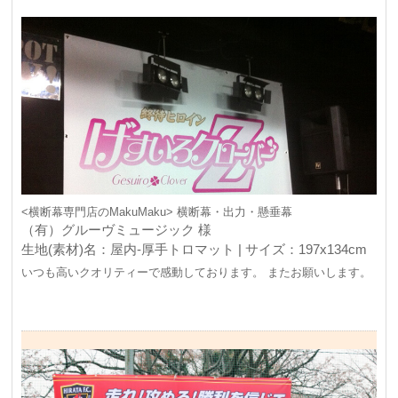
<横断幕専門店のMakuMaku> 横断幕・出力・懸垂幕
（有）グルーヴミュージック 様
生地(素材)名：屋内-厚手トロマット | サイズ：197x134cm
いつも高いクオリティーで感動しております。 またお願いします。