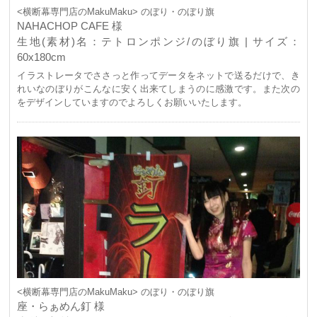
<横断幕専門店のMakuMaku> のぼり・のぼり旗
NAHACHOP CAFE 様
生地(素材)名：テトロンポンジ/のぼり旗 | サイズ：
60x180cm
イラストレータでささっと作ってデータをネットで送るだけで、き
れいなのぼりがこんなに安く出来てしまうのに感激です。また次の
をデザインしていますのでよろしくお願いいたします。
<横断幕専門店のMakuMaku> のぼり・のぼり旗
座・らぁめん釘 様