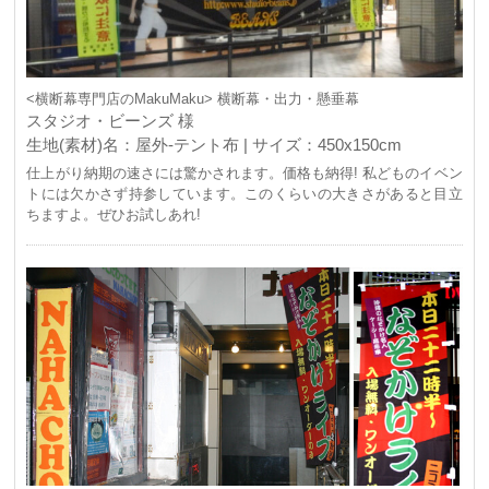
<横断幕専門店のMakuMaku> 横断幕・出力・懸垂幕
スタジオ・ビーンズ 様
生地(素材)名：屋外-テント布 | サイズ：450x150cm
仕上がり納期の速さには驚かされます。価格も納得! 私どものイベン
トには欠かさず持参しています。このくらいの大きさがあると目立
ちますよ。ぜひお試しあれ!