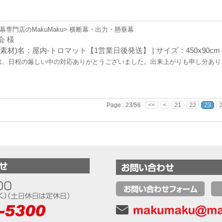
幕専門店のMakuMaku> 横断幕・出力・懸垂幕
会 様
(素材)名：屋内-トロマット【1営業日後発送】 | サイズ：450x90cm
は、日程の厳しい中の対応ありがとうございました。出来上がりも申し分あり
Page : 23/56
<<
<
21
22
23