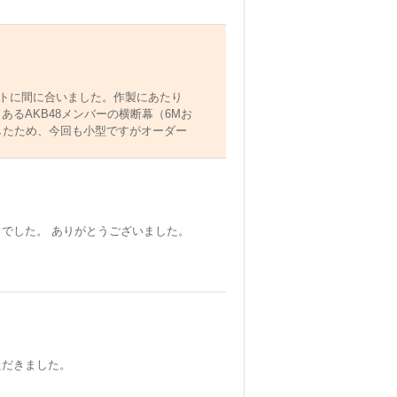
トに間に合いました。作製にあたり
るAKB48メンバーの横断幕（6Mお
したため、今回も小型ですがオーダー
忠実に再現されており、大変満足して
ただければと思いました。このたび
でした。 ありがとうございました。
ただきました。