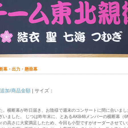
 横断幕・出力・懸垂幕
956追加/商品金額
| サイズ：
た。横断幕が昨日届き、お陰様で週末のコンサートに間に合いまし
いました。 じつは昨年末に、とあるAKB48メンバーの横断幕（6
ィの高さに大変満足したため、今回も小型ですがオーダーさせてい