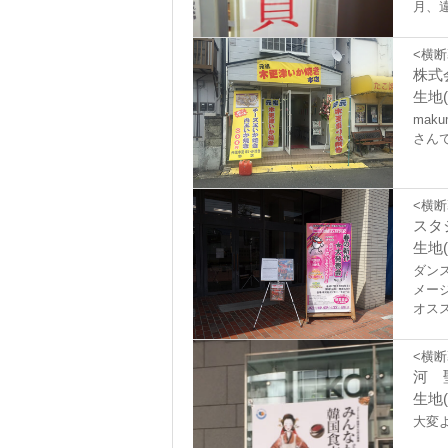
月、
<横断
株式
生地(
ma
さん
<横断
スタ
生地(
ダン
メー
オス
<横断
河 
生地(
大変