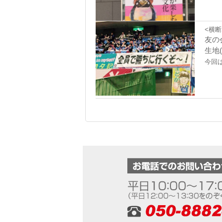
<横断
友の
生地
今回