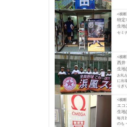
<横断
特定
生地(
セミ
<横断
西井
生地
お礼
に出
りぎり
<横断
エコ
生地
毎月
のも