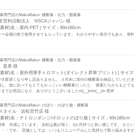
幕専門店のMakuMaku> 横断幕・出力・懸垂幕
非営利活動法人 NSCAジャパン 様
素材)名：屋内-PET | サイズ：80x160cm
ナー会場の前で使用させてもらっています。 わかりやすい表示でもあり、便
幕専門店のMakuMaku> 横断幕・出力・懸垂幕
 直美 様
(素材)名：屋外用厚手トロマット(ダイレクト昇華プリント) | サイズ：4
が大変遅くなり申し訳ありません。 ３月末に添付の横断幕を納品していただき
場し、他に比べてもとてもかっこいい横断幕だったと、 後輩たちからもとても
までお世話になり、ありがとうございましたm(__)mm(__)m 西井
幕専門店のMakuMaku> のぼり・のぼり旗・横断幕
スタイル 浜松宮竹店 様
(素材)名：テトロンポンジ/小ロットのぼり旗 | サイズ：60x180cm
19本 作成しています。 浜松は風が強く、1か月持つと良い感じです。 かと
・・・です。 店舗としては、いつもリニューアルした気持ちで取り組みますの