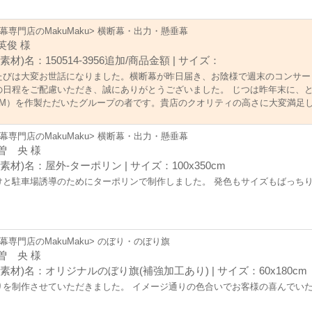
幕専門店のMakuMaku> 横断幕・出力・懸垂幕
英俊 様
素材)名：150514-3956追加/商品金額 | サイズ：
たびは大変お世話になりました。横断幕が昨日届き、お陰様で週末のコンサー
の日程をご配慮いただき、誠にありがとうございました。 じつは昨年末に、とあ
4M）を作製ただいたグループの者です。貴店のクオリティの高さに大変満足
ていただきました。 今回、作製いただいた横断幕は、デザイン等要望どおり
ます。欲を申し上げれば、材質の問題かと思いますが、色をより濃く出してい
幕専門店のMakuMaku> 横断幕・出力・懸垂幕
大変お世話になりました。
曽 央 様
素材)名：屋外-ターポリン | サイズ：100x350cm
けと駐車場誘導のためにターポリンで制作しました。 発色もサイズもばっちり
幕専門店のMakuMaku> のぼり・のぼり旗
曽 央 様
(素材)名：オリジナルのぼり旗(補強加工あり) | サイズ：60x180cm
りを制作させていただきました。 イメージ通りの色合いでお客様の喜んでい