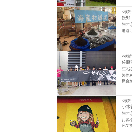
<横断
飯野
生地(
迅速
<横断
佐藤
生地(
製作
機会
<横断
小木
生地(
お客
色で