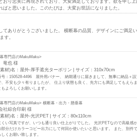
どおり忠実に再現されており、大変満足しております。欲を申し上
ればと思いました。このたびは、大変お世話になりました。
してありがとうございました。 横断幕の品質、デザインにご満足
します。
幕専門店のMakuMaku>
 竜也 様
(素材)名：屋外-厚手遮光ターポリン | サイズ：310x70cm
号：150528-4496 屋外用バナー、 納期通りに届きまして、無事に納品
で、不安も少々有りましたが、 仕上り状態も良く、先方にも満足してもえらま
ともよろしくお願いします。
幕専門店のMakuMaku> 横断幕・出力・懸垂幕
会社綜合印刷 様
素材)名：屋外-光沢PET | サイズ：80x110cm
にくい写真ですが、いつも通り良い仕上がりでした。 光沢PETなので高級感
の部分だけカラーコピー出力にして何回か使いたいと思います。 また、別件で
ろしくお願い致します。