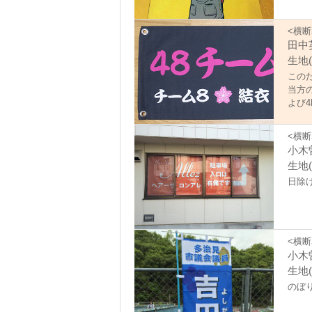
<横断
田中
生地(
この
当方
よび
させ
おり
<横断
は、
小木
生地(
日除
<横断
小木
生地
のぼ