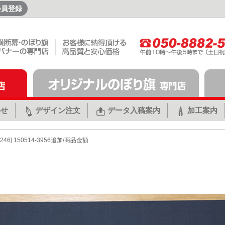
会員登録
わせ
デザイン注文
データ入稿案内
加工案内
2246] 150514-3956追加/商品金額