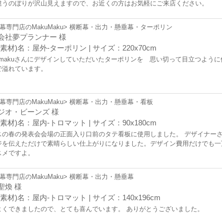
違うのぼりが沢山見えますので、お近くの方はお気軽にご来店ください。
幕専門店のMakuMaku> 横断幕・出力・懸垂幕・ターポリン
会社夢プランナー 様
素材)名：屋外-ターポリン | サイズ：220x70cm
kumakuさんにデザインしていただいたターポリンを 思い切って目立つよう
で溢れています。
幕専門店のMakuMaku> 横断幕・出力・懸垂幕・看板
ジオ・ビーンズ 様
素材)名：屋内-トロマット | サイズ：90x180cm
スの春の発表会会場の正面入り口前のタテ看板に使用しました。 デザイナー
ジを伝えただけで素晴らしい仕上がりになりました。デザイン費用だけでも一
スメですよ。
幕専門店のMakuMaku> 横断幕・出力・懸垂幕
聖煥 様
素材)名：屋内-トロマット | サイズ：140x196cm
よくできましたので、とても喜んでいます。 ありがとうございました。