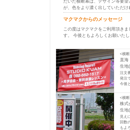
だいた横断幕は、デザイン等要望
が、色をより濃く出していただけ
マクマクからのメッセージ
この度はマクマクをご利用頂きま
す。 今後ともよろしくお願いた
<横断
直海
生地
注文番
発注
今後
<横断
株式
生地(
見え
回数
もよ