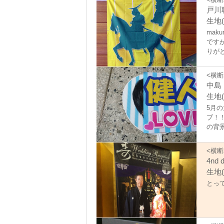
戸川
生地(
ma
です
りが
<横断
中島
生地(
5月
ブ！
の背
プで
た。
<横断
わの
4nd 
かり
生地(
ので
とっ
作製
のに
20
だっ
キャ