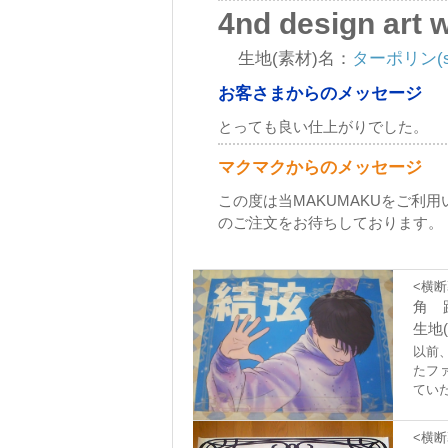
4nd design art 
生地(素材)名：
ターポリン(se
お客さまからのメッセージ
とっても良い仕上がりでした。
マクマクからのメッセージ
この度は当MAKUMAKUをご利
のご注文をお待ちしております。
<横断
角 
生地(
以前
たフ
てい
<横断