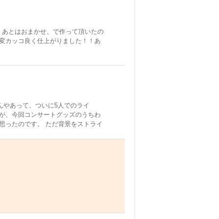
て、あとはおまかせ、で作って頂いたの
変カッコ良く仕上がりました！！あ
かんやあって、ついに5人でのライ
が、今回コンサートグッズのうちわ
思ったのです。 ただ背景をストライ
で作れるマクマクさんを見つけまし
のがよかったです！デザインもうち
回かやり取りしました！2000円か
コンサート中はうちわは片手でもてる
のソロコンはもう少しだけ小さめで
係かもしれませんが蛍光色でもない
ら目立ちたいを両立できます！）
ました。 ただ制作費はデザイン料なし
たのでかなりお手頃でしたが、送料無料