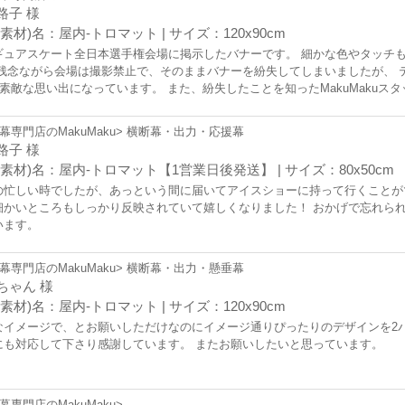
路子 様
素材)名：屋内-トロマット | サイズ：120x90cm
ギュアスケート全日本選手権会場に掲示したバナーです。 細かな色やタッチ
 残念ながら会場は撮影禁止で、そのままバナーを紛失してしまいましたが、 
笑)素敵な思い出になっています。 また、紛失したことを知ったMakuMaku
嬉しかったです。 改めてありがとうございました。
幕専門店のMakuMaku> 横断幕・出力・応援幕
路子 様
(素材)名：屋内-トロマット【1営業日後発送】 | サイズ：80x50cm
の忙しい時でしたが、あっという間に届いてアイスショーに持って行くことが
細かいところもしっかり反映されていて嬉しくなりました！ おかげで忘れら
います。
幕専門店のMakuMaku> 横断幕・出力・懸垂幕
ちゃん 様
素材)名：屋内-トロマット | サイズ：120x90cm
なイメージで、とお願いしただけなのにイメージ通りぴったりのデザインを2
にも対応して下さり感謝しています。 またお願いしたいと思っています。
幕専門店のMakuMaku>