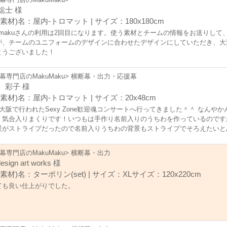
聡士 様
素材)名：屋内-トロマット | サイズ：180x180cm
kumakuさんの利用は2回目になります。使う素材とチームの情報をお送りし
が、チームのユニフォームのデザインに合わせたデザインにしていただき、大
とうございました！
幕専門店のMakuMaku> 横断幕・出力・応援幕
 彩子 様
素材)名：屋内-トロマット | サイズ：20x48cm
の大阪で行われたSexy Zone歓迎魂コンサートへ行ってきました＾＾ なんや
！気合入りまくりです！いつもは手作り名前入りのうちわを作っているのです
景がストライプだったので名前入りうちわの背景もストライプでそろえたいと
作るのがかなり大変だし、外注できるところを探していたら、応援幕をお手頃
持ち込めるサイズも決まっているので、そのサイズに合わせて作ってもらえる
幕専門店のMakuMaku> 横断幕・出力
画像を送ってストライプを背景に文字とハートマークを入れてほしいと頼んで何
design art works 様
ますが、クオリティには大満足、思ってた通りにデザインしてくれました。 
素材)名：ターポリン(set) | サイズ：XLサイズ：120x220cm
便利ですが、これは両手でもっていたので少し不便でした。次回の夏のセクゾ
ても良い仕上がりでした。
して、無地のうちわに貼り付けて応援に行きたいと思います。ただ、素材の関
、暗い中で光が当たるとかなり目立っていました。（メンバーの目を守りなが
00円かかりますが、クオリティには大満足、思ってた通りにデザインしてくれ
たら648円なのに送料が500円・・・今回は新規会員登録で1000円引きだっ
ンペーンなどしてくれるとありがたいです。