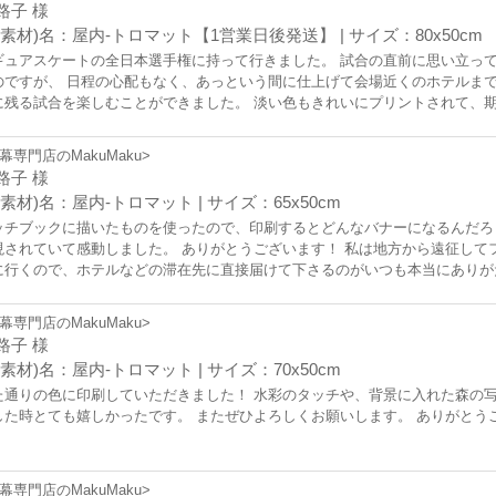
路子 様
(素材)名：屋内-トロマット【1営業日後発送】 | サイズ：80x50cm
ギュアスケートの全日本選手権に持って行きました。 試合の直前に思い立ってm
のですが、 日程の心配もなく、あっという間に仕上げて会場近くのホテルまで
に残る試合を楽しむことができました。 淡い色もきれいにプリントされて、期
いのかと思っていたのですが、うっかり濡れた手で触ってもまったく問題あり
 またよろしくお願いします。
幕専門店のMakuMaku>
路子 様
素材)名：屋内-トロマット | サイズ：65x50cm
ッチブックに描いたものを使ったので、印刷するとどんなバナーになるんだろ
現されていて感動しました。 ありがとうございます！ 私は地方から遠征して
に行くので、ホテルなどの滞在先に直接届けて下さるのがいつも本当にありが
ます。
幕専門店のMakuMaku>
路子 様
素材)名：屋内-トロマット | サイズ：70x50cm
た通りの色に印刷していただきました！ 水彩のタッチや、背景に入れた森の
した時とても嬉しかったです。 またぜひよろしくお願いします。 ありがとう
幕専門店のMakuMaku>