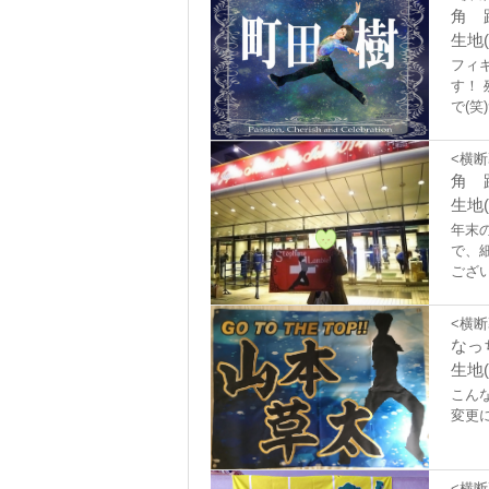
角 
生地(
フィ
す！
で(
ても
<横断
角 
生地
年末
で、
ござ
<横断
なっ
生地(
こん
変更
<横断