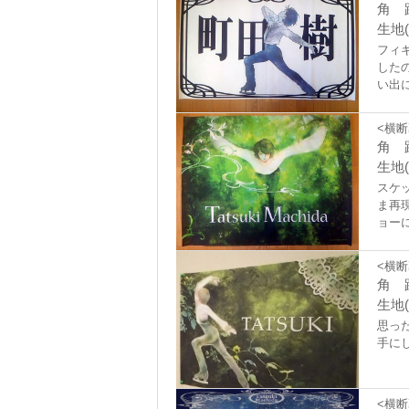
角 
生地
フィ
した
い出
に弱
す。
<横断
角 
生地(
スケ
ま再
ョー
いし
<横断
角 
生地(
思っ
手に
<横断