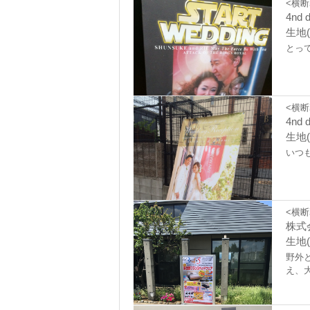
<横断
4nd 
生地(
とっ
<横断
4nd 
生地(
いつ
<横断
株式
生地(
野外
え、