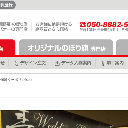
会員登録
わせ
デザイン注文
データ入稿案内
加工案内
3460] ターポリン(set)