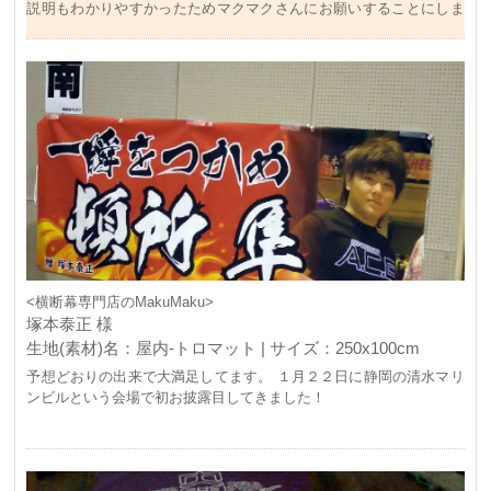
説明もわかりやすかったためマクマクさんにお願いすることにしま
した。 文字だけでしたので、デザインはあまり変わらないんだろう
なと思ってましたが、提案されたデザインを見て、「やっぱりプロ
は違う」と納得しました。（ちょっとの差が大きいのですね） デー
タの入稿から受け取りまではスムーズでとても良かったです。
<横断幕専門店のMakuMaku>
塚本泰正 様
生地(素材)名：屋内-トロマット | サイズ：250x100cm
予想どおりの出来で大満足してます。 １月２２日に静岡の清水マリ
ンビルという会場で初お披露目してきました！