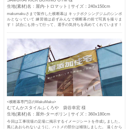
生地(素材)名：屋内-トロマット | サイズ：240x150cm
makumakuさまで製作した横断幕は キックボクシングジムのシンボ
ルとなっていて 練習後は必ずみんなで横断幕の前で写真を撮りま
す！ 試合にも持って行って、選手の気持ちを高めてくれています！
makumakuさまには毎回お世話になっており 対応が迅速でとても丁
寧で、 急なお願いにも対応していただきとても感謝しております。
これからもお世話になります。
<横断幕専門店のMakuMaku>
むてんかスタイルふくろや 袋谷幸宏 様
生地(素材)名：屋外-ターポリン | サイズ：360x180cm
今回は工事現場の足場に掲示するイメージシートを作成しました。
風にあおられないように、ハトメの部分は補強しました。 遠くから