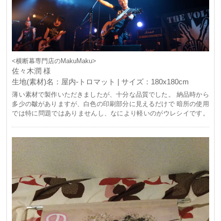
て、記念撮影もしとても記念に残る会となりました。 会場で一度だ
け使用して、満足するだけではなく、プレゼントして更に喜ばれる
横断幕は、本当に用途が多いなと感じました。 何よりも、思い出の
つまった幕に喜んでくれる相手の笑顔に、プレゼントしたこちらも
心が温かくなりました。 お手頃な価格で購入できるマクマクさん、
納期も早く助かっています。 また、屋内用トロマットは1回だけの
使用にとどまらず、室内の装飾にも最適です。 これからも何かイベ
<横断幕専門店のMakuMaku>
ントがあるたびにリピート注文したいと思います！！ ありがとうご
佐々木潤 様
ざいます！！
生地(素材)名：屋内-トロマット | サイズ：180x180cm
薄い素材で製作いただきましたが、十分な品質でした。 納品時から
多少の皺がありますが、白色の印刷部分に見えるだけで 暗所の使用
では特に問題ではありませんし、なにより軽いのがウレシイです。
当方側に入稿データのミスがあり、期限を過ぎて入稿したものに差
し替えて いただいたにも関わらず、素晴らしい横断幕を作っていた
だきました。 知り合いのバンドやアイドルグループから、自分らも
オーダーすると言わせるほど アピールできました。 今後ともよろし
くお願いします。