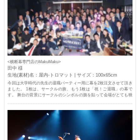
<横断幕専門店のMakuMaku>
田中 様
生地(素材)名：屋内-トロマット | サイズ：100x65cm
今回は大学時代の先生の退職パーティー用に幕を2枚注文させて頂き
ました。 1枚は、サークルの旗、もう1枚は「祝！ご退職」の幕で
す。 舞台の背景にサークルのシンボルの旗を貼って会場がとても映
えて、会の雰囲気をいっそう団結力のあるものにしてくれました。
先生にプレゼントしようと作った小さめの幕は、会場に貼って、会
が終わった後には、はずして先生にプレゼントしました。 長年の思
い出がつまった写真を何枚か並べて、感謝の気持ちと共にお送りし
ました。 先生はとても喜んでくださり、家に飾ると大切に持って帰
られました。 サークルのシンボルである旗は、現役の大学生にプレ
ゼントし、次回の大学祭で使ってくれるとのこと。 最後に旗を持っ