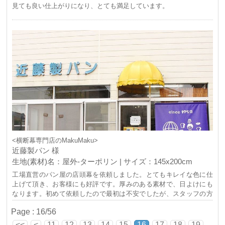
見ても良い仕上がりになり、とても満足しています。
<横断幕専門店のMakuMaku>
近藤製パン 様
生地(素材)名：屋外-ターポリン | サイズ：145x200cm
工場直営のパン屋の店頭幕を依頼しました。とてもキレイな色に仕
上げて頂き、お客様にも好評です。厚みのある素材で、日よけにも
なります。初めて依頼したので最初は不安でしたが、スタッフの方
の迅速丁寧な対応で助かりました。
Page : 16/56
<<
<
11
12
13
14
15
16
17
18
19