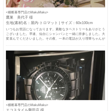
<横断幕専門店のMakuMaku>
鷹巣 美代子 様
生地(素材)名：屋内-トロマット | サイズ：60x100cm
いつもお世話になっております。素敵なタペストリーをありがとう
ございました。早速、仙台にシャンパンと一緒に持参しました。大
変喜んでくださいました。その夜、一本の電話が入り理華ちゃんが
世界選手権に急遽出場との連絡を受けました。来週アメリカの試合
の為、準備していた最中で理華ちゃん本人も驚きと戸惑いとで複雑
だったと思います。makumakuさんへ注文する度に奇跡が起こるの
で(゜o゜)本当に幸運を運んでくるmakumakuさんです。身内として
はアメリカ大会に気持ちが行っていたので準備が大変と、突然の世
界選手権出場に怒っていたのですが(>_<)複雑ながらも素直に喜んで
いいのかな？っという気持ちです。作成して頂いたタペストリーに
は本当に感謝の気持ちでいっぱいです。本当にありがとうございま
した。
<横断幕専門店のMakuMaku>
エコスタイル磐田店 様