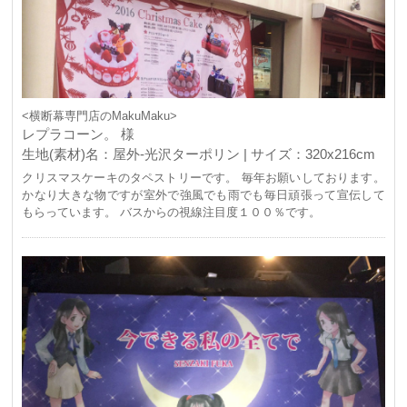
<横断幕専門店のMakuMaku>
レプラコーン。 様
生地(素材)名：屋外-光沢ターポリン | サイズ：320x216cm
クリスマスケーキのタペストリーです。 毎年お願いしております。
かなり大きな物ですが室外で強風でも雨でも毎日頑張って宣伝して
もらっています。 バスからの視線注目度１００％です。