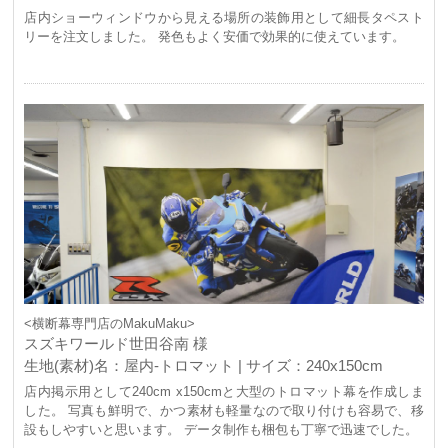
店内ショーウィンドウから見える場所の装飾用として細長タペスト
リーを注文しました。 発色もよく安価で効果的に使えています。
<横断幕専門店のMakuMaku>
スズキワールド世田谷南 様
生地(素材)名：屋内-トロマット | サイズ：240x150cm
店内掲示用として240cm x150cmと大型のトロマット幕を作成しま
した。 写真も鮮明で、かつ素材も軽量なので取り付けも容易で、移
設もしやすいと思います。 データ制作も梱包も丁寧で迅速でした。