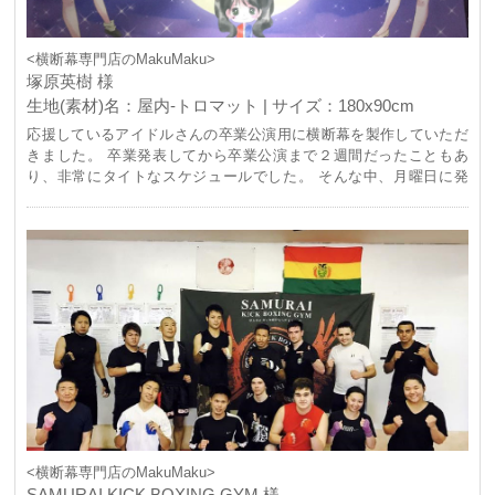
<横断幕専門店のMakuMaku>
塚原英樹 様
生地(素材)名：屋内-トロマット | サイズ：180x90cm
応援しているアイドルさんの卒業公演用に横断幕を製作していただ
きました。 卒業発表してから卒業公演まで２週間だったこともあ
り、非常にタイトなスケジュールでした。 そんな中、月曜日に発
注・振込を行って、3日後の木曜日に横断幕が届きました。 素早い
対応に感謝いたします。 180x90cmという大きな横断幕でしたが、
初回登録ポイントもあり価格は他の業者さんより群を抜いて安かっ
たです。印刷品質もばっちりです。 迎えた卒業公演でしたが、横断
幕の存在感がすごく、本人がとにかく喜んでくれました。 おかげさ
まで素敵な卒業公演を迎えることができました。 価格、納期、品質
どれをとっても文句のつけどころがありません。 本当にありがとう
ございました。
<横断幕専門店のMakuMaku>
SAMURAI KICK BOXING GYM 様