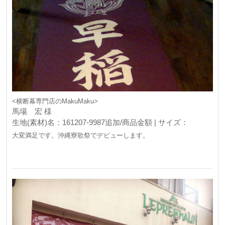
<横断幕専門店のMakuMaku>
馬場 宏 様
生地(素材)名：161207-9987追加/商品金額 | サイズ：
大変満足です。沖縄寮歌祭でデビューします。