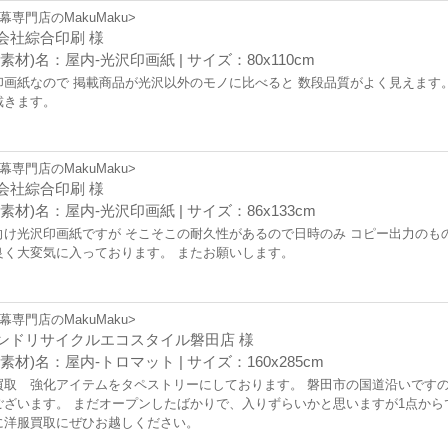
幕専門店のMakuMaku>
会社綜合印刷 様
素材)名：屋内-光沢印画紙 | サイズ：80x110cm
印画紙なので 掲載商品が光沢以外のモノに比べると 数段品質がよく見えます
戴きます。
幕専門店のMakuMaku>
会社綜合印刷 様
素材)名：屋内-光沢印画紙 | サイズ：86x133cm
向け光沢印画紙ですが そこそこの耐久性があるので日時のみ コピー出力のもの
良く大変気に入っております。 またお願いします。
幕専門店のMakuMaku>
ンドリサイクルエコスタイル磐田店 様
素材)名：屋内-トロマット | サイズ：160x285cm
買取 強化アイテムをタペストリーにしております。 磐田市の国道沿いです
ございます。 まだオープンしたばかりで、入りずらいかと思いますが1点から
に洋服買取にぜひお越しください。