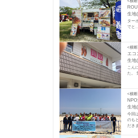
<横断
ROU
生地(
ター
でと
<横断
エコ
生地(
こん
た。
<横断
NP
生地(
今回
のも
だき