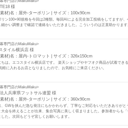
幕専門店のMakuMaku>
TE18 様
素材)名：屋外-ターポリン | サイズ：100x90cm
ポリン100×90規格を今回は2種類。毎回AIによる完全加工投稿をしてますが
…細かい調整まで確認で連絡をいただきました。こういうのは正直助かります
幕専門店のMakuMaku>
スタイル横浜店 様
素材)名：屋内-トロマット | サイズ：326x150cm
にちは。エコスタイル横浜店です。 楽天ショップやヤフオク商品が試着できる
 気軽に入れるお店となりましたので、お気軽にご来店ください。
幕専門店のMakuMaku>
O法人兵庫県フットサル連盟 様
素材)名：屋外-ターポリン | サイズ：360x90cm
は、GWを挟んだ急な発注にもかかわらず、丁寧なご対応をいただきありがと
と大会を終えることが出来、集合写真に美しく収まりました。参加者からも「
ました。次回もどうぞ宜しくお願いします。