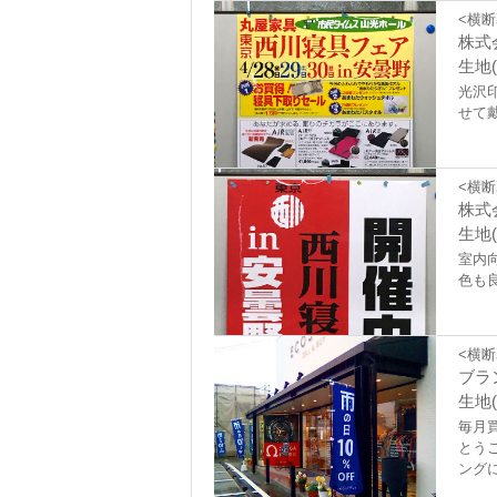
<横断
株式
生地(
光沢
せて
<横断
株式
生地(
室内
色も
<横断
ブラ
生地(
毎月
とう
ング