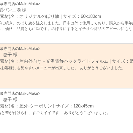
幕専門店のMakuMaku>
製パン工場 様
(素材)名：オリジナルのぼり旗 | サイズ：60x180cm
幕に続き、のぼり旗を注文しました。日中は外で使用しており、購入から半年
ん。価格、品質ともに◎です。のぼりにするとイチオシ商品のアピールにもな
幕専門店のMakuMaku>
 恵子 様
(素材)名：屋内外向き－光沢電飾バックライトフィルム | サイズ：85x
もお客様にも見やすいメニューが出来ました。 ありがとうございました。
幕専門店のMakuMaku>
 恵子 様
素材)名：屋外-ターポリン | サイズ：120x45cm
店と差が付けられ、すごくイイです。 ありがとうございました。