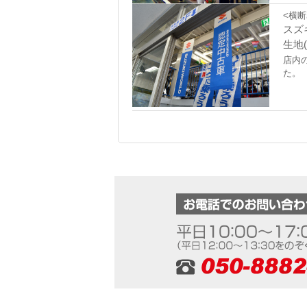
<横断
スズ
生地(
店内
た。