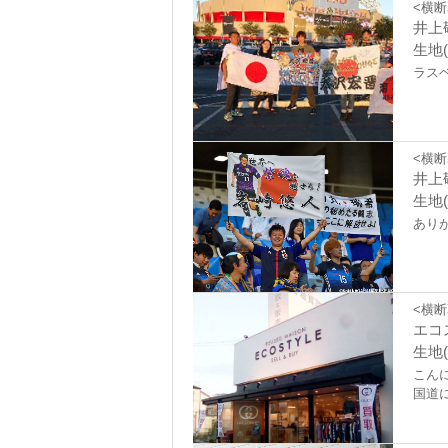
<横断
井上
生地(
ラス
<横断
井上
生地(
あり
<横断
エコ
生地(
こん
国道