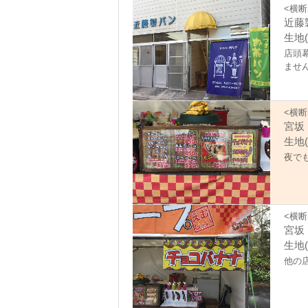
<横断
近藤
生地
店頭
ませ
<横断
宮坂
生地
夜で
<横断
宮坂
生地(
他の