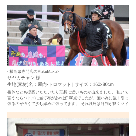
<横断幕専門店のMakuMaku>
サヤカチャン 様
生地(素材)名：屋内-トロマット | サイズ：160x80cm
書体なども提案いただいたり理想に近いものが出来ました。 強いて
言うならハトメに当て布があれば100点でしたが、無い為に強く引っ
張るのが怖くて少し緩めに張ってます。 それ以外は評判が良くツイ
ッターでも2400リツイートで拡散されました。