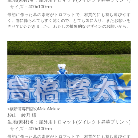
| サイズ：400x100cm
最初に作った幕の素材がトロマットで、材質的にも持ち運びやす
く、雨に降られてもすぐ乾くので、とても気に入り、またお願いを
させていただきました。 わたしの抽象的なデザインのお願いから、
素敵なデザインに仕上げていただき、とてもいいものになりまし
た！ 本当にありがとうございました！
<横断幕専門店のMakuMaku>
杉山 綾乃 様
生地(素材)名：屋外用トロマット(ダイレクト昇華プリント)
| サイズ：400x100cm
最初に作った幕の素材がトロマットで、材質的にも持ち運びやす