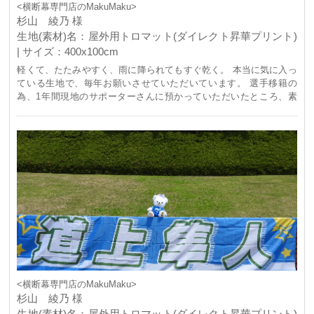
<横断幕専門店のMakuMaku>
杉山 綾乃 様
生地(素材)名：屋外用トロマット(ダイレクト昇華プリント)
| サイズ：400x100cm
軽くて、たたみやすく、雨に降られてもすぐ乾く。 本当に気に入っ
ている生地で、毎年お願いさせていただいています。 選手移籍の
為、1年間現地のサポーターさんに預かっていただいたところ、素
材・デザインの良さをとても褒めていただきました。今年、選手移
籍に伴い、新しい横断幕をお願いしています。今から出来上がりを
楽しみにしています！
<横断幕専門店のMakuMaku>
杉山 綾乃 様
生地(素材)名：屋外用トロマット(ダイレクト昇華プリント)