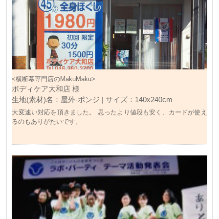
<横断幕専門店のMakuMaku>
ボディケア大和店 様
生地(素材)名：屋外-ポンジ | サイズ：140x240cm
大変速い対応を頂きました。 思ったより値段も安く、カードが使え
るのもありがたいです。