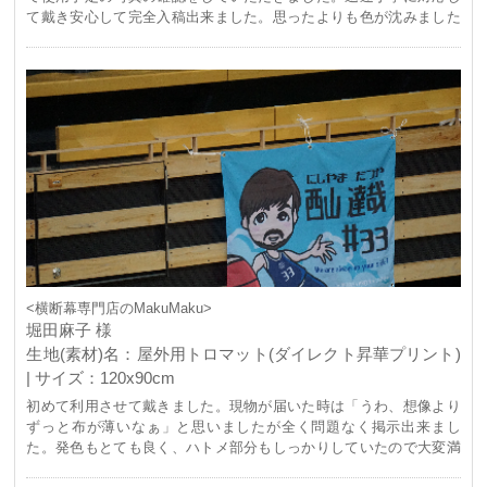
て戴き安心して完全入稿出来ました。思ったよりも色が沈みました
が良い仕上がりでした。また利用したいと思います。
<横断幕専門店のMakuMaku>
堀田麻子 様
生地(素材)名：屋外用トロマット(ダイレクト昇華プリント)
| サイズ：120x90cm
初めて利用させて戴きました。現物が届いた時は「うわ、想像より
ずっと布が薄いなぁ」と思いましたが全く問題なく掲示出来まし
た。発色もとても良く、ハトメ部分もしっかりしていたので大変満
足です。お陰様で可愛いと好評でした。