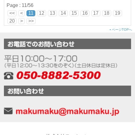
素敵なデザインに仕上げていただき、とてもいいものになりまし
Page : 11/56
た！ 本当にありがとうございました！
<<
<
11
12
13
14
15
16
17
18
19
20
>
>>
•
ページTOPへ