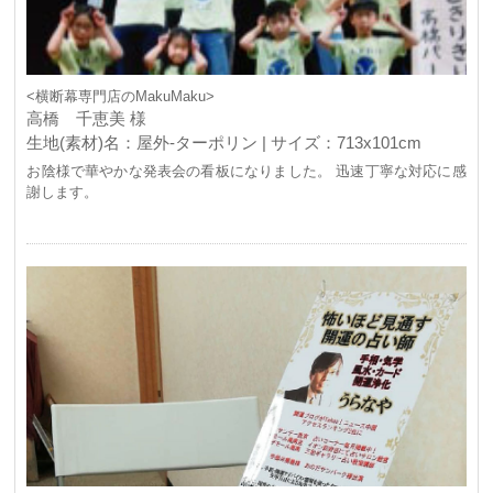
<横断幕専門店のMakuMaku>
高橋 千恵美 様
生地(素材)名：屋外-ターポリン | サイズ：713x101cm
お陰様で華やかな発表会の看板になりました。 迅速丁寧な対応に感
謝します。