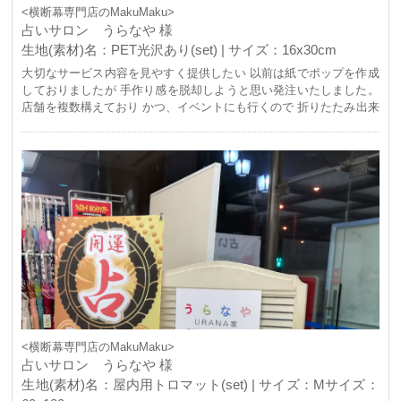
<横断幕専門店のMakuMaku>
占いサロン うらなや 様
生地(素材)名：PET光沢あり(set) | サイズ：16x30cm
大切なサービス内容を見やすく提供したい 以前は紙でポップを作成
しておりましたが 手作り感を脱却しようと思い発注いたしました。
店舗を複数構えており かつ、イベントにも行くので 折りたたみ出来
てコンパクトで丈夫な この商品は重宝しております。 有難う御座い
ました！
<横断幕専門店のMakuMaku>
占いサロン うらなや 様
生地(素材)名：屋内用トロマット(set) | サイズ：Mサイズ：