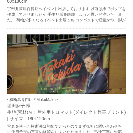
60x180cm
宇部井筒屋百貨店へイベント出店しております 以前は紙でポップを
作成しておりましたが 手作り感を脱却しようと思い発注いたしまし
た。 荷物が多くなるイベント出展でも コンパクトで軽量かつ、脚が
しっかりしており 重宝しております。 有難う御座いました！
<横断幕専門店のMakuMaku>
堀田麻子 様
生地(素材)名：屋外用トロマット(ダイレクト昇華プリント)
| サイズ：180x120cm
写真を使った横断幕は初めてだったのでまず御社に問い合わせをし
て使用予定の写真の確認をしていただきました。迅速丁寧に対応し