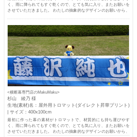
く、雨に降られてもすぐ乾くので、とても気に入り、またお願いを
させていただきました。 わたしの抽象的なデザインのお願いから、
素敵なデザインに仕上げていただき、とてもいいものになりまし
た！ 本当にありがとうございました！
<横断幕専門店のMakuMaku>
杉山 綾乃 様
生地(素材)名：屋外用トロマット(ダイレクト昇華プリント)
| サイズ：400x100cm
最初に作った幕の素材がトロマットで、材質的にも持ち運びやす
く、雨に降られてもすぐ乾くので、とても気に入り、またお願いを
させていただきました。 わたしの抽象的なデザインのお願いから、