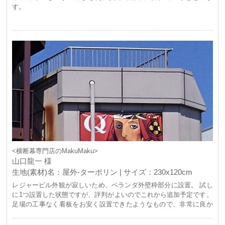
す。
<横断幕専門店のMakuMaku>
山口龍一 様
生地(素材)名：屋外-ターポリン | サイズ：230x120cm
レジャービル外観が寂しいため、ベランダ外壁枠部分に設置。 試し
に1つ設置した状態ですが、評判がよいのでこれから追加予定です。
足場の工事なく看板をお安く設置できたようなもので、非常に良か
ったです。