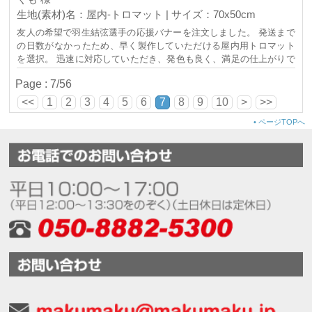
生地(素材)名：屋内-トロマット | サイズ：70x50cm
友人の希望で羽生結弦選手の応援バナーを注文しました。 発送まで
の日数がなかったため、早く製作していただける屋内用トロマット
を選択。 迅速に対応していただき、発色も良く、満足の仕上がりで
した。 ありがとうございました！
Page : 7/56
<<
1
2
3
4
5
6
7
8
9
10
>
>>
•
ページTOPへ