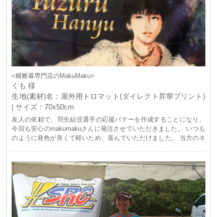
<横断幕専門店のMakuMaku>
くも 様
生地(素材)名：屋外用トロマット(ダイレクト昇華プリント)
| サイズ：70x50cm
友人の依頼で、羽生結弦選手の応援バナーを作成することになり、
今回も安心のmakumakuさんに発注させていただきました。 いつも
のように発色が良くて軽いため、喜んでいただけました。 当方のネ
ット環境が不安定でデータ等の送信が上手くいかなかったのです
が、そんな時もチャットで応対していただけるので、いつもながら
便利です。 またお願いしたいと思いました。