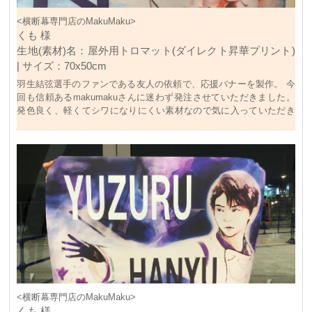
<横断幕専門店のMakuMaku>
くも 様
生地(素材)名：屋外用トロマット(ダイレクト昇華プリント)
| サイズ：70x50cm
羽生結弦選手のファンである友人の依頼で、応援バナーを製作。 今
回も信頼あるmakumakuさんに迷わず発注させていただきました。
発色良く、軽くてシワになりにくい素材なので気に入っていただき
ました。 ありがとうございました！
<横断幕専門店のMakuMaku>
くも 様