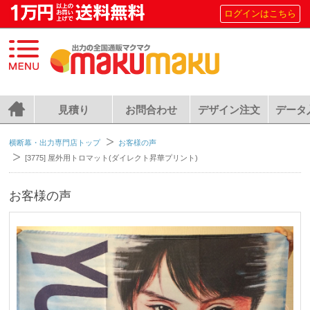
ログインはこちら
見積り
お問合わせ
デザイン注文
データ
横断幕・出力専門店トップ
お客様の声
[3775] 屋外用トロマット(ダイレクト昇華プリント)
お客様の声