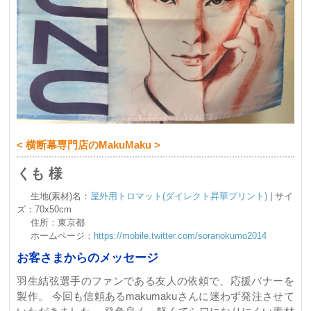
< 横断幕専門店のMakuMaku >
くも 様
生地(素材)名：
屋外用トロマット(ダイレクト昇華プリント)
| サイ
ズ：70x50cm
住所：東京都
ホームページ：
https://mobile.twitter.com/soranokumo2014
お客さまからのメッセージ
羽生結弦選手のファンである友人の依頼で、応援バナーを
製作。 今回も信頼あるmakumakuさんに迷わず発注させて