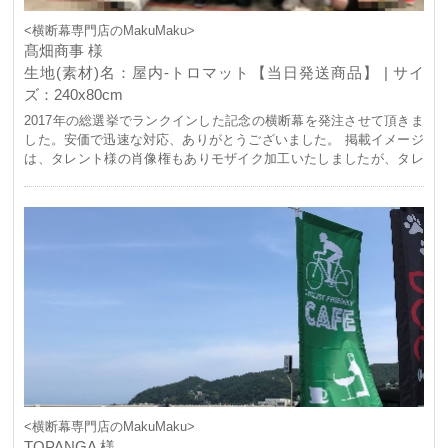
<横断幕専門店のMakuMaku>
髙畑商事 様
生地(素材)名：屋内-トロマット【当日発送商品】 | サイ
ズ：240x80cm
2017年の総選挙でランクインした記念の横断幕を発注させて頂きま
した。安価で迅速な対応、ありがとうございました。 掲載イメージ
は、タレント様の肖像権もありモザイク加工いたしましたが、タレ
ント様のTwitterにはオリジナルが掲載されていますので、そちらも
併せてご覧頂ければと思います。
https://twitter.com/takahatayuki718/status/878521304160157698 今
後とも、よろしくお願いします。
<横断幕専門店のMakuMaku>
TOPANGA 様