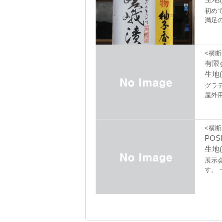
初め
満足
<横断
有限
生地(
グラ
屋外
<横断
POS
生地(
展示
す。