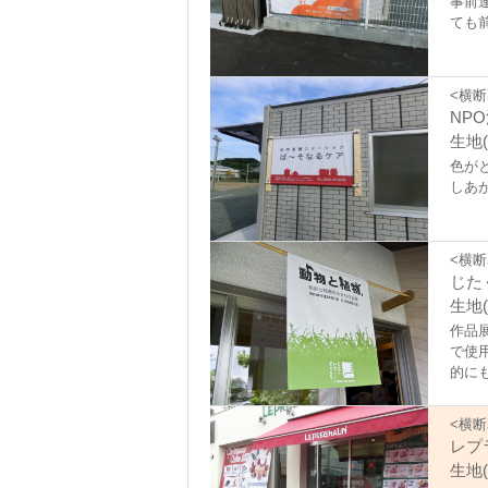
事前
ても
<横断
NP
生地(
色が
しあ
<横断
じた
生地(
作品
で使
的に
<横断
レプ
生地(