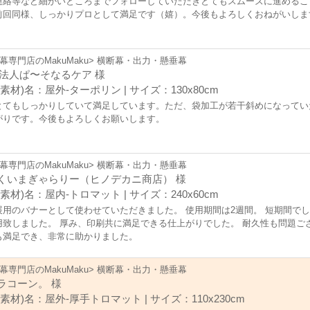
連絡等など細かいところまでフォローしていただきとてもスムーズに進めるこ
前回同様、しっかりプロとして満足です（嬉）。今後もよろしくおねがいしま
幕専門店のMakuMaku> 横断幕・出力・懸垂幕
O法人ぱ〜そなるケア 様
素材)名：屋外-ターポリン | サイズ：130x80cm
とてもしっかりしていて満足しています。ただ、袋加工が若干斜めになってい
がりです。今後もよろしくお願いします。
幕専門店のMakuMaku> 横断幕・出力・懸垂幕
くいまぎゃらりー（ヒノデカニ商店） 様
素材)名：屋内-トロマット | サイズ：240x60cm
展用のバナーとして使わせていただきました。 使用期間は2週間。 短期間で
用致しました。 厚み、印刷共に満足できる仕上がりでした。 耐久性も問題ご
も満足でき、非常に助かりました。
幕専門店のMakuMaku> 横断幕・出力・懸垂幕
ラコーン。 様
素材)名：屋外-厚手トロマット | サイズ：110x230cm