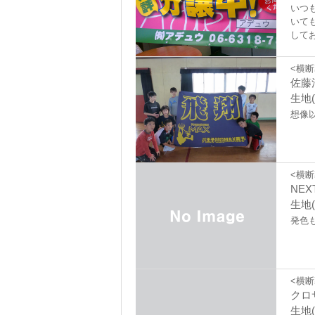
いつ
いて
して
<横断
佐藤
生地(
想像
<横断
NEX
生地(
発色
<横断
クロ
生地