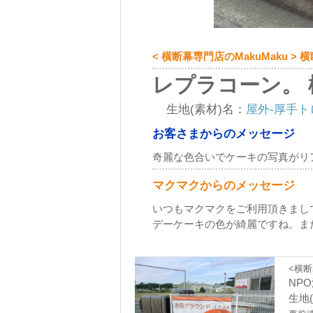
< 横断幕専門店のMakuMaku >
レプラコーン。 
生地(素材)名：
屋外-厚手ト
お客さまからのメッセージ
奇麗な色合いでケーキの写真がリ
マクマクからのメッセージ
いつもマクマクをご利用頂きまし
デーケーキの色が綺麗ですね。ま
<横断
NP
生地(