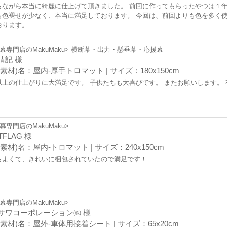
もながら本当に綺麗に仕上げて頂きました。 前回に作ってもらったやつは１
も色褪せが少なく、本当に満足しております。 今回は、前回よりも色を多く
おります。
幕専門店のMakuMaku> 横断幕・出力・懸垂幕・応援幕
清記 様
素材)名：屋内-厚手トロマット | サイズ：180x150cm
以上の仕上がりに大満足です。 子供たちも大喜びです。 またお願いします。
幕専門店のMakuMaku>
TFLAG 様
素材)名：屋内-トロマット | サイズ：240x150cm
もよくて、きれいに梱包されていたので満足です！
幕専門店のMakuMaku>
サワコーポレーション㈱ 様
(素材)名：屋外-車体用接着シート | サイズ：65x20cm