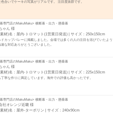
な色合いでケーキの写真がリアルです。 注目度抜群です。
幕専門店のMakuMaku> 横断幕・出力・懸垂幕
ちゃん 様
素材)名：屋内-トロマット(1営業日発送) | サイズ：250x150cm
ルドカップバレーに掲載しました。会場では多くの人の注目を浴びていたよう
迅速な対応ありがとうございました。
幕専門店のMakuMaku> 横断幕・出力・懸垂幕
ちゃん 様
素材)名：屋内-トロマット(1営業日発送) | サイズ：225x150cm
も丁寧な作りに満足しています。海外での評価も高かったです。
幕専門店のMakuMaku> 横断幕・出力・懸垂幕
会社オレンジ近畿 様
素材)名：屋外-ターポリン | サイズ：240x90cm