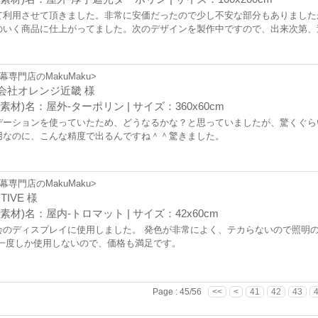
て利用させて頂きました。非常に安価だったので少し不安な部分もありました
のいく商品に仕上がってました。次のデザインを製作中ですので、出来次第、
幕専門店のMakuMaku>
会社オレンジ近畿 様
素材)名：屋外-ターポリン | サイズ：360x60cm
デーションを使っていたため、どうなるかな？と思っていましたが、驚くぐら
用なのに、こんな精度で出るんですね＾＾驚きました。
幕専門店のMakuMaku>
ITIVE 様
素材)名：屋内-トロマット | サイズ：42x60cm
会のディスプレイに使用しました。 発色が非常によく、テカらないので照明の
 一度しか使用しないので、価格も満足です。
Page : 45/56
<<
<
41
42
43