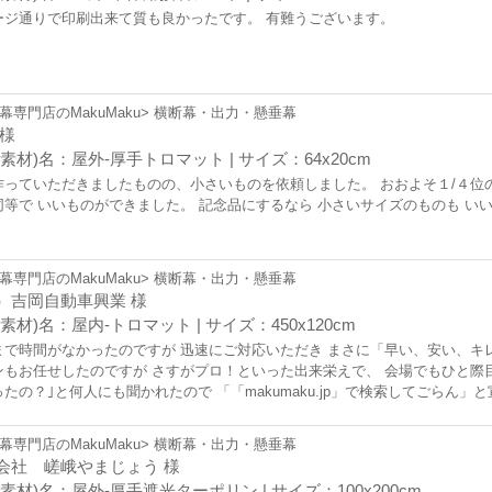
ージ通りで印刷出来て質も良かったです。 有難うございます。
幕専門店のMakuMaku> 横断幕・出力・懸垂幕
 様
素材)名：屋外-厚手トロマット | サイズ：64x20cm
作っていただきましたものの、小さいものを依頼しました。 おおよそ１/４位
同等で いいものができました。 記念品にするなら 小さいサイズのものも い
幕専門店のMakuMaku> 横断幕・出力・懸垂幕
）吉岡自動車興業 様
素材)名：屋内-トロマット | サイズ：450x120cm
まで時間がなかったのですが 迅速にご対応いただき まさに「早い、安い、キレ
ンもお任せしたのですが さすがプロ！といった出来栄えで、 会場でもひと際
たの？｣と何人にも聞かれたので 「「makumaku.jp」で検索してごらん
ありがとうございました。 また機会にお願いします。
幕専門店のMakuMaku> 横断幕・出力・懸垂幕
会社 嵯峨やまじょう 様
素材)名：屋外-厚手遮光ターポリン | サイズ：100x200cm