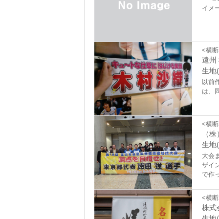
イメ
<横断
遠州
生地(
以前
は、
<横断
（株
生地(
大会
ザイ
で作っ
対応
<横断
株式
生地(