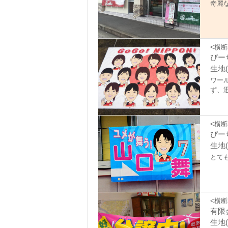
奇麗
<横断
ぴー
生地(
ワー
ず、
<横断
ぴー
生地(
とて
<横断
有限
生地(