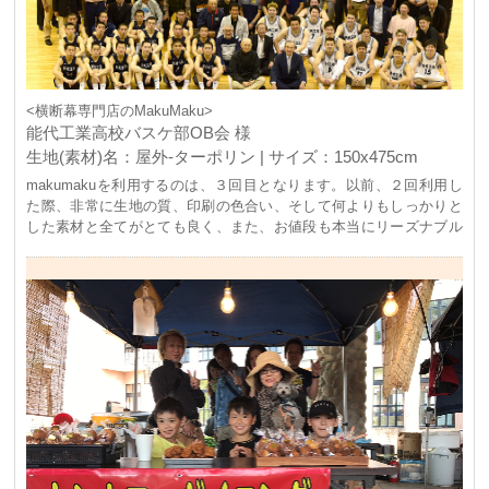
<横断幕専門店のMakuMaku>
能代工業高校バスケ部OB会 様
生地(素材)名：屋外-ターポリン | サイズ：150x475cm
makumakuを利用するのは、３回目となります。以前、２回利用し
た際、非常に生地の質、印刷の色合い、そして何よりもしっかりと
した素材と全てがとても良く、また、お値段も本当にリーズナブル
で今回、再び、利用させていただきました。 能代市主催、能代工業
高校バスケ部OB会主管のもと、開催されたメモリアルイベント。バ
スケで有名な能代工業高校バスケ部が全国大会で初優勝したのが昭
和42年(1967年)のことでした。その年から、今年で50年目の節目を
迎え、かつてのOBが集結、また、全国各地のプロチームで活躍する
OB選手も集結し、盛大なイベントが開催されました。 その際、一
番メインとなる場所に、このターポリン幕を使用させていただきま
した。開催までの間、会場となった能代市総合体育館の外に２週間
ほど、掲示しました。海際の非常に風の強い場所で、雨風も多かっ
たのですが、しっかりとした生地で全く問題なく掲示することが出
来ました。 今までは、その場所は、板看板しか設置したことがない
場所だったので、今回、初めてmakumakuさんで製作したターポリ