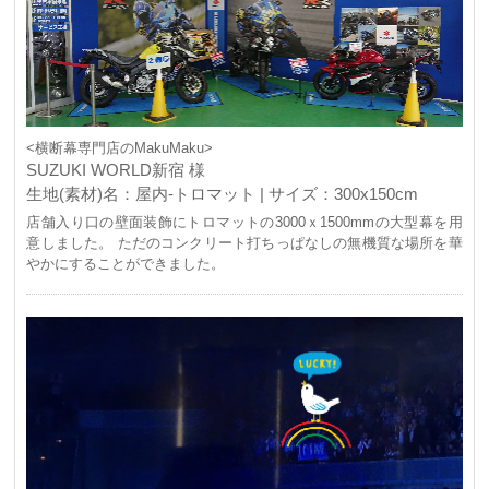
<横断幕専門店のMakuMaku>
SUZUKI WORLD新宿 様
生地(素材)名：屋内-トロマット | サイズ：300x150cm
店舗入り口の壁面装飾にトロマットの3000ｘ1500mmの大型幕を用
意しました。 ただのコンクリート打ちっぱなしの無機質な場所を華
やかにすることができました。