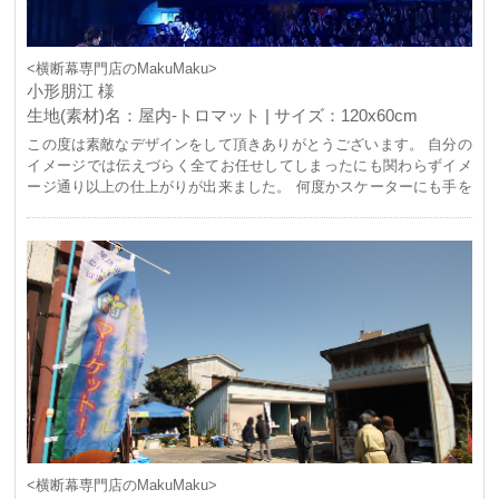
<横断幕専門店のMakuMaku>
小形朋江 様
生地(素材)名：屋内-トロマット | サイズ：120x60cm
この度は素敵なデザインをして頂きありがとうございます。 自分の
イメージでは伝えづらく全てお任せしてしまったにも関わらずイメ
ージ通り以上の仕上がりが出来ました。 何度かスケーターにも手を
振って頂いたりTVの画面に映ったりと友達からも素敵なバナーが出
来たね。と褒めて頂けました。 これからも利用させて頂きますので
よろしくお願い致します。 本当にありがとうございました。
<横断幕専門店のMakuMaku>