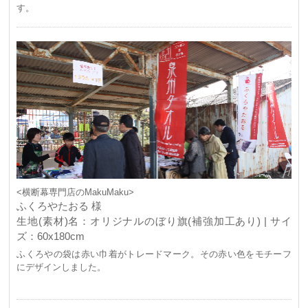
す。
<横断幕専門店のMakuMaku>
ふくろやたおる 様
生地(素材)名：オリジナルのぼり旗(補強加工あり) | サイ
ズ：60x180cm
ふくろやの袋は赤い巾着がトレードマーク。その赤い色をモチーフ
にデザインしました。