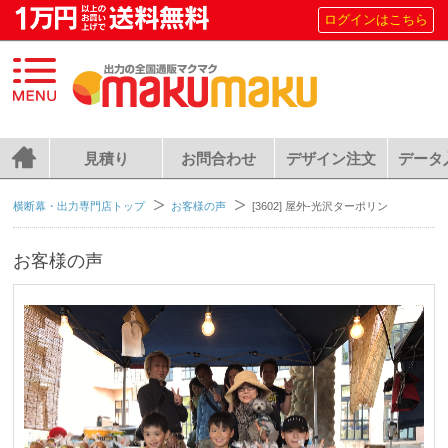
ログインはこちら
見積り
お問合わせ
デザイン注文
データ
横断幕・出力専門店トップ
お客様の声
[3602] 屋外-光沢ターポリン
お客様の声