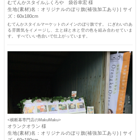
むてんかスタイルふくろや 袋谷幸宏 様
生地(素材)名：オリジナルのぼり旗(補強加工あり) | サイ
ズ：60x180cm
むてんかスタイルマーケットのメインのぼり旗です。 にぎわいのあ
る雰囲気をイメージし、土と緑と水と空の色を組み合わせていま
す。 すべていい色合いで仕上がっています。
<横断幕専門店のMakuMaku>
オランクオラン 様
生地(素材)名：オリジナルのぼり旗(補強加工あり) | サイ
ズ：60x180cm