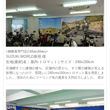
<横断幕専門店のMakuMaku>
SUZUKi WORLD新宿 様
生地(素材)名：屋内-トロマット | サイズ：240x150cm
店舗横すぐに建物が建ち、店舗内の窓から、すぐ隣の建物が見える
状態になったので、窓隠しに240cmx150cmトロマット幕を用意しま
した。 演出のためにツーリング先の風景を大判出力しました。 窓が
隠せただけでなく、ライフスタイル感の演出ができ、また採光もで
きるので、良い店舗装飾になりました。