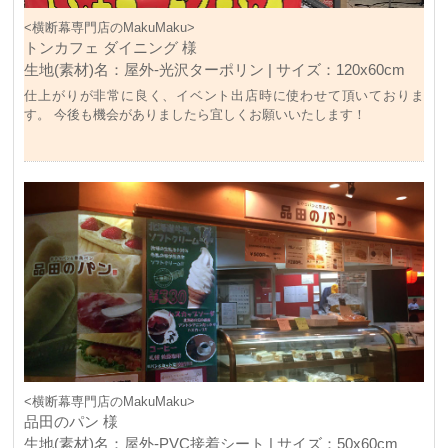
ンを設置したところ、色々な方面から大変好評で、以後、このよう
なイベントの際には、またお願いしようということになりました。
<横断幕専門店のMakuMaku>
イベントに大活躍したターポリン幕、本当にありがとうございまし
トンカフェ ダイニング 様
た！
生地(素材)名：屋外-光沢ターポリン | サイズ：120x60cm
仕上がりが非常に良く、イベント出店時に使わせて頂いておりま
す。 今後も機会がありましたら宜しくお願いいたします！
<横断幕専門店のMakuMaku>
品田のパン 様
生地(素材)名：屋外-PVC接着シート | サイズ：50x60cm