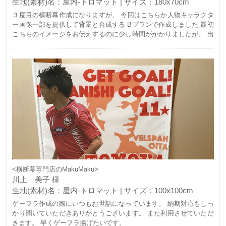
生地(素材)名：屋内-トロマット | サイズ：180x70cm
３度目の横断幕作成になりますが、 今回はこちらか人物キャラクタ
ー画像一部を提供して背景と合成する Bプランで作成しました 最初
こちらのイメージをお伝えするのに少し時間がかかりましたが、 出
来上がりはイメージに近い物になり、 とても満足しています、 次回
もBプランで挑戦作成してみたいと思います。 ありがとうございま
す。
<横断幕専門店のMakuMaku>
川上 美子 様
生地(素材)名：屋内-トロマット | サイズ：100x100cm
ゲーフラ作成の際にいつもお世話になっています。 納期対応もしっ
かり聞いていただきありがとうございます。 また利用させていただ
きます。 早くゲーフラ揚げたいです。