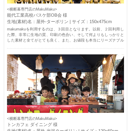
<横断幕専門店のMakuMaku>
能代工業高校バスケ部OB会 様
生地(素材)名：屋外-ターポリン | サイズ：150x475cm
makumakuを利用するのは、３回目となります。以前、２回利用し
た際、非常に生地の質、印刷の色合い、そして何よりもしっかりと
した素材と全てがとても良く、また、お値段も本当にリーズナブル
で今回、再び、利用させていただきました。 能代市主催、能代工業
高校バスケ部OB会主管のもと、開催されたメモリアルイベント。バ
スケで有名な能代工業高校バスケ部が全国大会で初優勝したのが昭
和42年(1967年)のことでした。その年から、今年で50年目の節目を
迎え、かつてのOBが集結、また、全国各地のプロチームで活躍する
OB選手も集結し、盛大なイベントが開催されました。 その際、一
番メインとなる場所に、このターポリン幕を使用させていただきま
した。開催までの間、会場となった能代市総合体育館の外に２週間
ほど、掲示しました。海際の非常に風の強い場所で、雨風も多かっ
たのですが、しっかりとした生地で全く問題なく掲示することが出
来ました。 今までは、その場所は、板看板しか設置したことがない
場所だったので、今回、初めてmakumakuさんで製作したターポリ
ンを設置したところ、色々な方面から大変好評で、以後、このよう
なイベントの際には、またお願いしようということになりました。
<横断幕専門店のMakuMaku>
イベントに大活躍したターポリン幕、本当にありがとうございまし
トンカフェ ダイニング 様
た！
生地(素材)名：屋外-光沢ターポリン | サイズ：120x60cm