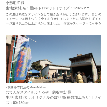
小形朋江 様
生地(素材)名：屋内-トロマット | サイズ：120x60cm
この度は素敵なデザインをして頂きありがとうございます。 自分の
イメージでは伝えづらく全てお任せしてしまったにも関わらずイメ
ージ通り以上の仕上がりが出来ました。 何度かスケーターにも手を
振って頂いたりTVの画面に映ったりと友達からも素敵なバナーが出
来たね。と褒めて頂けました。 これからも利用させて頂きますので
よろしくお願い致します。 本当にありがとうございました。
<横断幕専門店のMakuMaku>
むてんかスタイルふくろや 袋谷幸宏 様
生地(素材)名：オリジナルのぼり旗(補強加工あり) | サイ
ズ：60x180cm