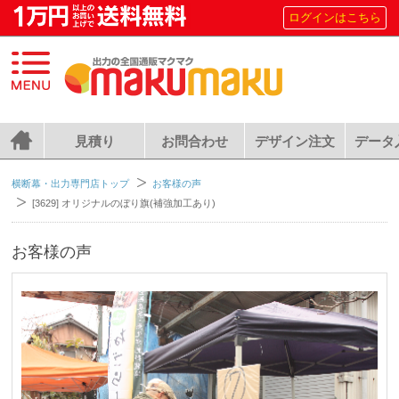
ログインはこちら
見積り
お問合わせ
デザイン注文
データ
横断幕・出力専門店トップ
お客様の声
[3629] オリジナルのぼり旗(補強加工あり)
お客様の声