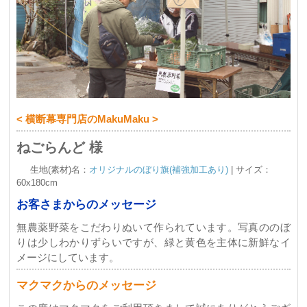
< 横断幕専門店のMakuMaku >
ねごらんど 様
生地(素材)名：
オリジナルのぼり旗(補強加工あり)
| サイズ：
60x180cm
お客さまからのメッセージ
無農薬野菜をこだわりぬいて作られています。写真ののぼ
りは少しわかりずらいですが、緑と黄色を主体に新鮮なイ
メージにしています。
マクマクからのメッセージ