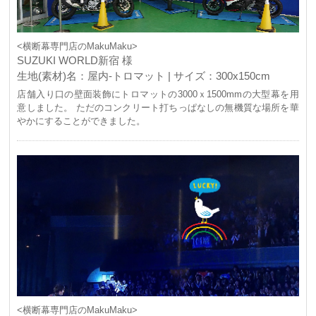
<横断幕専門店のMakuMaku>
SUZUKI WORLD新宿 様
生地(素材)名：屋内-トロマット | サイズ：300x150cm
店舗入り口の壁面装飾にトロマットの3000ｘ1500mmの大型幕を用
意しました。 ただのコンクリート打ちっぱなしの無機質な場所を華
やかにすることができました。
<横断幕専門店のMakuMaku>