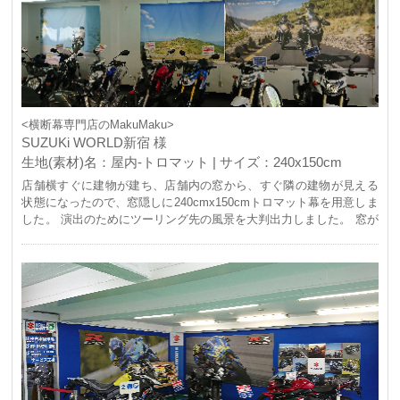
<横断幕専門店のMakuMaku>
SUZUKi WORLD新宿 様
生地(素材)名：屋内-トロマット | サイズ：240x150cm
店舗横すぐに建物が建ち、店舗内の窓から、すぐ隣の建物が見える
状態になったので、窓隠しに240cmx150cmトロマット幕を用意しま
した。 演出のためにツーリング先の風景を大判出力しました。 窓が
隠せただけでなく、ライフスタイル感の演出ができ、また採光もで
きるので、良い店舗装飾になりました。