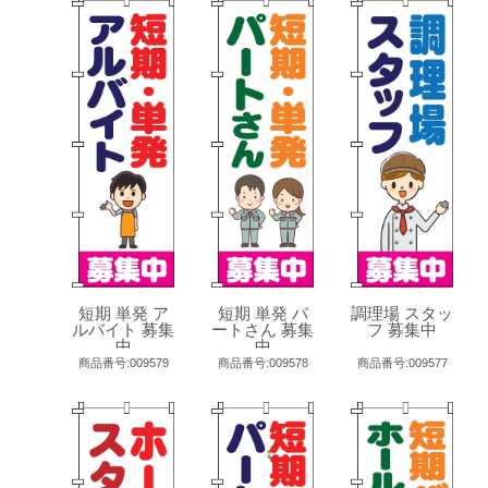
短期 単発 ア
短期 単発 パ
調理場 スタッ
ルバイト 募集
ートさん 募集
フ 募集中
中
中
商品番号:009579
商品番号:009578
商品番号:009577