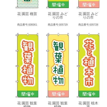
花 園芸 種苗
花 園芸 みど
花 園芸 みど
りの市
りの市
商品番号:008361
商品番号:005729
商品番号:005728
花 園芸 観葉
花 園芸 観葉
花 園芸 植木
植物
植物
市