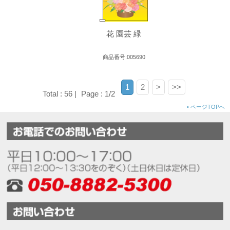
花 園芸 緑
商品番号:005690
1
2
>
>>
Total : 56 |
Page : 1/2
•
ページTOPへ