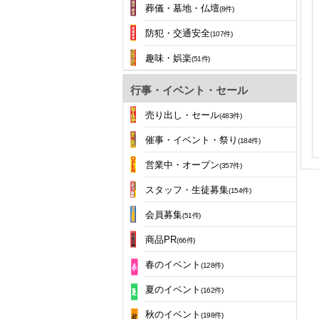
葬儀・墓地・仏壇
(8件)
防犯・交通安全
(107件)
趣味・娯楽
(51件)
行事・イベント・セール
売り出し・セール
(483件)
催事・イベント・祭り
(184件)
営業中・オープン
(357件)
スタッフ・生徒募集
(154件)
会員募集
(51件)
商品PR
(66件)
春のイベント
(128件)
夏のイベント
(162件)
秋のイベント
(198件)