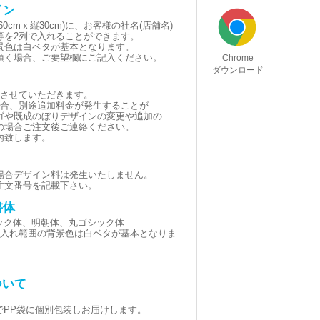
イン
0cmｘ縦30cm)に、お客様の社名(店舗名)
等を2列で入れることができます。
景色は白ベタが基本となります。
頂く場合、ご要望欄にご記入ください。
Chrome
ダウンロード
とさせていただきます。
場合、別途追加料金が発生することが
ゴや既成のぼりデザインの変更や追加の
の場合ご注文後ご連絡ください。
内致します。
場合デザイン料は発生いたしません。
注文番号を記載下さい。
書体
シック体、明朝体、丸ゴシック体
黒(名入れ範囲の背景色は白ベタが基本となりま
ついて
でPP袋に個別包装しお届けします。