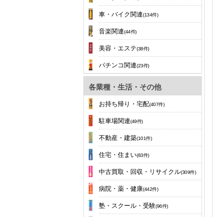
車・バイク関連
(134件)
音楽関連
(44件)
美容・エステ
(38件)
パチンコ関連
(23件)
各業種・生活・その他
お持ち帰り・宅配
(407件)
駐車場関連
(49件)
不動産・建築
(101件)
住宅・住まい
(83件)
中古買取・回収・リサイクル
(309件)
病院・薬・健康
(442件)
塾・スクール・受験
(96件)