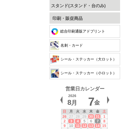
スタンド(スタンド・台のみ)
印刷・販促商品
総合印刷通販アドプリント
名刺・カード
シール・ステッカー（大ロット）
シール・ステッカー（小ロット）
営業日カレンダー
2026
7
8
月
金
日
月
火
水
木
金
土
26
27
28
29
30
31
1
2
3
4
5
6
7
8
9
10
11
12
13
14
15