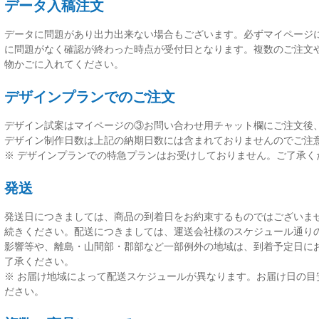
データ入稿注文
データに問題があり出力出来ない場合もございます。必ずマイページ
に問題がなく確認が終わった時点が受付日
となります。複数のご注文
物かごに入れてください。
デザインプランでのご注文
デザイン試案はマイページの③お問い合わせ用チャット欄にご注文後
デザイン制作日数は上記の納期日数には含まれておりませんのでご注
※ デザインプランでの特急プランはお受けしておりません。ご了承く
発送
発送日につきましては、
商品の到着日をお約束するものではございま
続きください。配送につきましては、運送会社様のスケジュール通り
影響等や、離島・山間部・郡部など一部例外の地域は、到着予定日に
了承ください。
※ お届け地域によって配送スケジュールが異なります。お届け日の目
ださい。