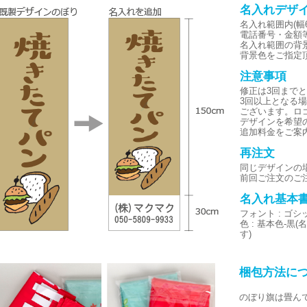
名入れデザ
名入れ範囲内(幅6
電話番号・金額
名入れ範囲の背
背景色をご指定
注意事項
修正は3回まで
3回以上となる
ございます。ロ
デザインを希望
追加料金をご案
再注文
同じデザインの
前回ご注文のご
名入れ基本
フォント : ゴ
色 : 基本色-
す)
梱包方法に
のぼり旗は畳ん