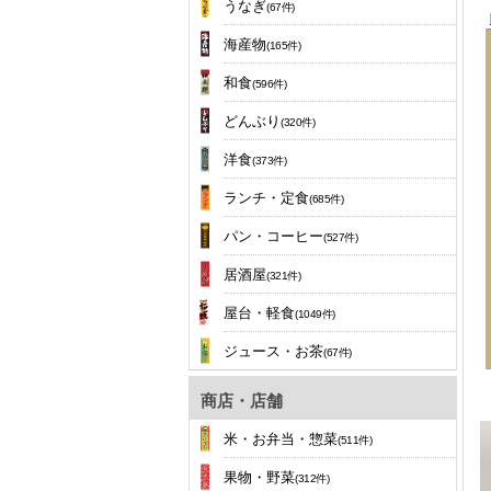
うなぎ
(67件)
海産物
(165件)
和食
(596件)
どんぶり
(320件)
洋食
(373件)
ランチ・定食
(685件)
パン・コーヒー
(527件)
居酒屋
(321件)
屋台・軽食
(1049件)
ジュース・お茶
(67件)
商店・店舗
米・お弁当・惣菜
(511件)
果物・野菜
(312件)