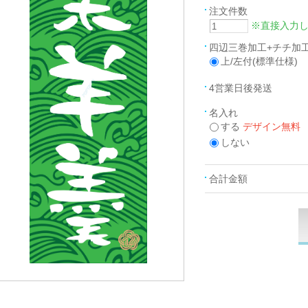
注文件数
※直接入力
四辺三巻加工+チチ加
上/左付(標準仕様)
4営業日後発送
名入れ
する
デザイン無料
しない
合計金額