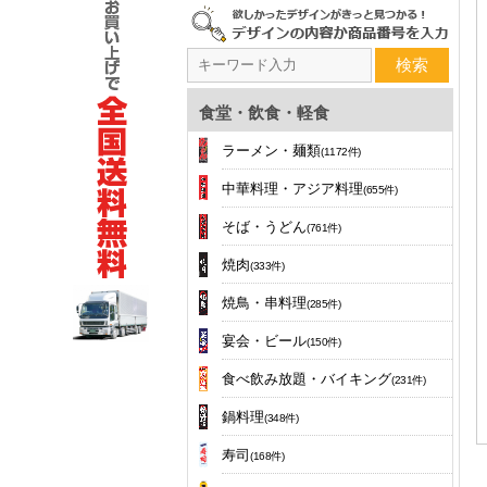
検索
食堂・飲食・軽食
ラーメン・麺類
(1172件)
中華料理・アジア料理
(655件)
そば・うどん
(761件)
焼肉
(333件)
焼鳥・串料理
(285件)
宴会・ビール
(150件)
食べ飲み放題・バイキング
(231件)
鍋料理
(348件)
寿司
(168件)