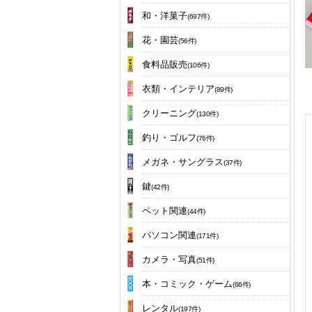
和・洋菓子
(697件)
花・園芸
(56件)
食料品販売
(106件)
衣類・インテリア
(89件)
クリーニング
(130件)
釣り・ゴルフ
(76件)
メガネ・サングラス
(37件)
鍵
(42件)
ペット関連
(44件)
パソコン関連
(171件)
カメラ・写真
(51件)
本・コミック・ゲーム
(66件)
レンタル
(197件)