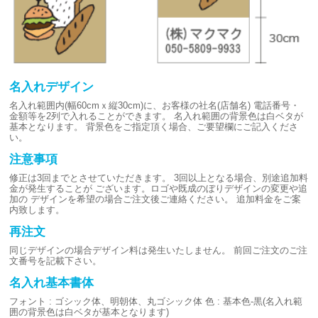
名入れデザイン
名入れ範囲内(幅60cmｘ縦30cm)に、お客様の社名(店舗名)
電話番号・
金額等を2列で入れることができます。
名入れ範囲の背景色は白ベタが
基本となります。
背景色をご指定頂く場合、ご要望欄にご記入くださ
い。
注意事項
修正は3回までとさせていただきます。
3回以上となる場合、別途追加料
金が発生することが
ございます。ロゴや既成のぼりデザインの変更や追
加の
デザインを希望の場合ご注文後ご連絡ください。
追加料金をご案
内致します。
再注文
同じデザインの場合デザイン料は発生いたしません。
前回ご注文のご注
文番号を記載下さい。
名入れ基本書体
フォント : ゴシック体、明朝体、丸ゴシック体
色 : 基本色-黒(名入れ範
囲の背景色は白ベタが基本となります)