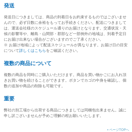
発送
発送日につきましては、
商品の到着日をお約束するものではございませ
ん
ので、必ず日数に余裕をもってお手続きください。配送につきまして
は、運送会社様のスケジュール通りのお届けとなります。交通状況・天
候の影響等や、離島・山間部・郡部など一部例外の地域は、到着予定日
にお届け出来ない場合がございますのでご了承ください。
※ お届け地域によって配送スケジュールが異なります。お届け日の目安
について
詳しくはこちら
をご確認ください。
複数の商品について
複数の商品を同時にご購入いただけます。商品を買い物かごにお入れ頂
きお買い物を続けることができます。ボタンでカゴの中身を確認し、個
数の追加や商品の削除も可能です。
重要
弊社の別工場から出荷する商品につきましては同梱包出来ません。誠に
申し訳ございませんが予めご理解の程お願いいたします。
•
ページTOPへ