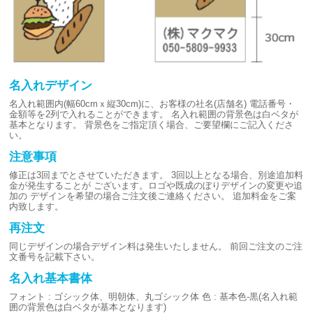
名入れデザイン
名入れ範囲内(幅60cmｘ縦30cm)に、お客様の社名(店舗名)
電話番号・
金額等を2列で入れることができます。
名入れ範囲の背景色は白ベタが
基本となります。
背景色をご指定頂く場合、ご要望欄にご記入くださ
い。
注意事項
修正は3回までとさせていただきます。
3回以上となる場合、別途追加料
金が発生することが
ございます。ロゴや既成のぼりデザインの変更や追
加の
デザインを希望の場合ご注文後ご連絡ください。
追加料金をご案
内致します。
再注文
同じデザインの場合デザイン料は発生いたしません。
前回ご注文のご注
文番号を記載下さい。
名入れ基本書体
フォント : ゴシック体、明朝体、丸ゴシック体
色 : 基本色-黒(名入れ範
囲の背景色は白ベタが基本となります)