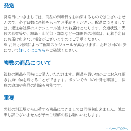
発送
発送日につきましては、
商品の到着日をお約束するものではございませ
ん
ので、必ず日数に余裕をもってお手続きください。配送につきまして
は、運送会社様のスケジュール通りのお届けとなります。交通状況・天
候の影響等や、離島・山間部・郡部など一部例外の地域は、到着予定日
にお届け出来ない場合がございますのでご了承ください。
※ お届け地域によって配送スケジュールが異なります。お届け日の目安
について
詳しくはこちら
をご確認ください。
複数の商品について
複数の商品を同時にご購入いただけます。商品を買い物かごにお入れ頂
きお買い物を続けることができます。ボタンでカゴの中身を確認し、個
数の追加や商品の削除も可能です。
重要
弊社の別工場から出荷する商品につきましては同梱包出来ません。誠に
申し訳ございませんが予めご理解の程お願いいたします。
•
ページTOPへ