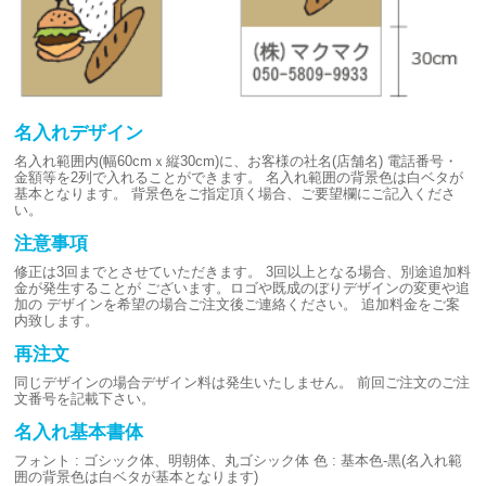
名入れデザイン
名入れ範囲内(幅60cmｘ縦30cm)に、お客様の社名(店舗名)
電話番号・
金額等を2列で入れることができます。
名入れ範囲の背景色は白ベタが
基本となります。
背景色をご指定頂く場合、ご要望欄にご記入くださ
い。
注意事項
修正は3回までとさせていただきます。
3回以上となる場合、別途追加料
金が発生することが
ございます。ロゴや既成のぼりデザインの変更や追
加の
デザインを希望の場合ご注文後ご連絡ください。
追加料金をご案
内致します。
再注文
同じデザインの場合デザイン料は発生いたしません。
前回ご注文のご注
文番号を記載下さい。
名入れ基本書体
フォント : ゴシック体、明朝体、丸ゴシック体
色 : 基本色-黒(名入れ範
囲の背景色は白ベタが基本となります)