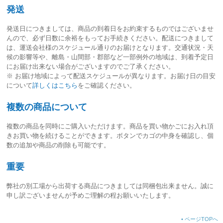
発送
発送日につきましては、
商品の到着日をお約束するものではございませ
ん
ので、必ず日数に余裕をもってお手続きください。配送につきまして
は、運送会社様のスケジュール通りのお届けとなります。交通状況・天
候の影響等や、離島・山間部・郡部など一部例外の地域は、到着予定日
にお届け出来ない場合がございますのでご了承ください。
※ お届け地域によって配送スケジュールが異なります。お届け日の目安
について
詳しくはこちら
をご確認ください。
複数の商品について
複数の商品を同時にご購入いただけます。商品を買い物かごにお入れ頂
きお買い物を続けることができます。ボタンでカゴの中身を確認し、個
数の追加や商品の削除も可能です。
重要
弊社の別工場から出荷する商品につきましては同梱包出来ません。誠に
申し訳ございませんが予めご理解の程お願いいたします。
•
ページTOPへ