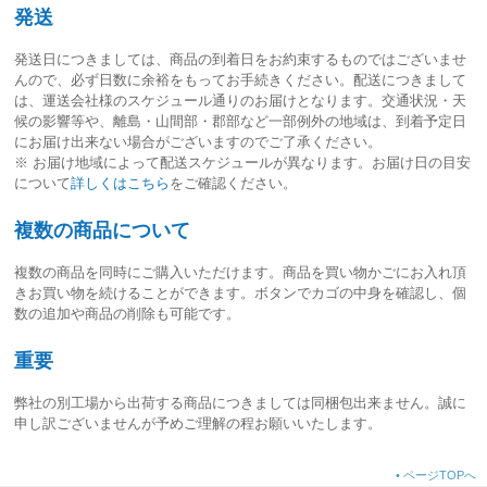
発送
発送日につきましては、
商品の到着日をお約束するものではございませ
ん
ので、必ず日数に余裕をもってお手続きください。配送につきまして
は、運送会社様のスケジュール通りのお届けとなります。交通状況・天
候の影響等や、離島・山間部・郡部など一部例外の地域は、到着予定日
にお届け出来ない場合がございますのでご了承ください。
※ お届け地域によって配送スケジュールが異なります。お届け日の目安
について
詳しくはこちら
をご確認ください。
複数の商品について
複数の商品を同時にご購入いただけます。商品を買い物かごにお入れ頂
きお買い物を続けることができます。ボタンでカゴの中身を確認し、個
数の追加や商品の削除も可能です。
重要
弊社の別工場から出荷する商品につきましては同梱包出来ません。誠に
申し訳ございませんが予めご理解の程お願いいたします。
•
ページTOPへ