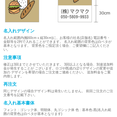
名入れデザイン
名入れ範囲内(幅60cmｘ縦30cm)に、お客様の社名(店舗名)
電話番号・
金額等を2列で入れることができます。
名入れ範囲の背景色は白ベタが
基本となります。
背景色をご指定頂く場合、ご要望欄にご記入くださ
い。
注意事項
修正は3回までとさせていただきます。
3回以上となる場合、別途追加料
金が発生することが
ございます。ロゴや既成のぼりデザインの変更や追
加の
デザインを希望の場合ご注文後ご連絡ください。
追加料金をご案
内致します。
再注文
同じデザインの場合デザイン料は発生いたしません。
前回ご注文のご注
文番号を記載下さい。
名入れ基本書体
フォント : ゴシック体、明朝体、丸ゴシック体
色 : 基本色-黒(名入れ範
囲の背景色は白ベタが基本となります)