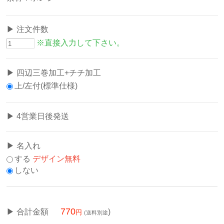
注文件数
※直接入力して下さい。
四辺三巻加工+チチ加工
上/左付(標準仕様)
4営業日後発送
名入れ
する
デザイン無料
しない
770
合計金額
)
(送料別途