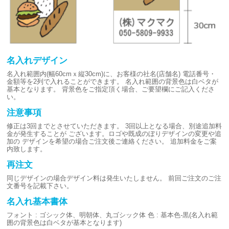
名入れデザイン
名入れ範囲内(幅60cmｘ縦30cm)に、お客様の社名(店舗名)
電話番号・
金額等を2列で入れることができます。
名入れ範囲の背景色は白ベタが
基本となります。
背景色をご指定頂く場合、ご要望欄にご記入くださ
い。
注意事項
修正は3回までとさせていただきます。
3回以上となる場合、別途追加料
金が発生することが
ございます。ロゴや既成のぼりデザインの変更や追
加の
デザインを希望の場合ご注文後ご連絡ください。
追加料金をご案
内致します。
再注文
同じデザインの場合デザイン料は発生いたしません。
前回ご注文のご注
文番号を記載下さい。
名入れ基本書体
フォント : ゴシック体、明朝体、丸ゴシック体
色 : 基本色-黒(名入れ範
囲の背景色は白ベタが基本となります)