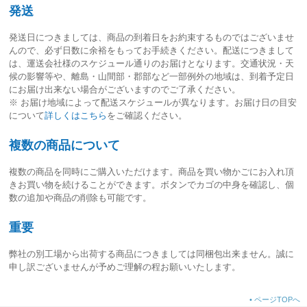
発送
発送日につきましては、
商品の到着日をお約束するものではございませ
ん
ので、必ず日数に余裕をもってお手続きください。配送につきまして
は、運送会社様のスケジュール通りのお届けとなります。交通状況・天
候の影響等や、離島・山間部・郡部など一部例外の地域は、到着予定日
にお届け出来ない場合がございますのでご了承ください。
※ お届け地域によって配送スケジュールが異なります。お届け日の目安
について
詳しくはこちら
をご確認ください。
複数の商品について
複数の商品を同時にご購入いただけます。商品を買い物かごにお入れ頂
きお買い物を続けることができます。ボタンでカゴの中身を確認し、個
数の追加や商品の削除も可能です。
重要
弊社の別工場から出荷する商品につきましては同梱包出来ません。誠に
申し訳ございませんが予めご理解の程お願いいたします。
•
ページTOPへ