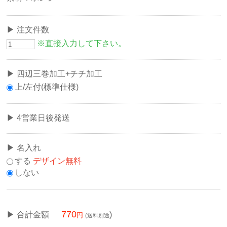
注文件数
※直接入力して下さい。
四辺三巻加工+チチ加工
上/左付(標準仕様)
4営業日後発送
名入れ
する
デザイン無料
しない
770
合計金額
)
(送料別途