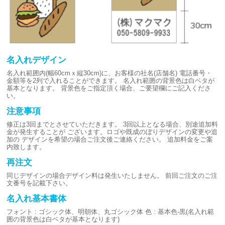
名入れデザイン
名入れ範囲内(幅60cmｘ縦30cm)に、お客様の社名(店舗名)
電話番号・
金額等を2列で入れることができます。
名入れ範囲の背景色は白ベタが
基本となります。
背景色をご指定頂く場合、ご要望欄にご記入くださ
い。
注意事項
修正は3回までとさせていただきます。
3回以上となる場合、別途追加料
金が発生することが
ございます。ロゴや既成のぼりデザインの変更や追
加の
デザインを希望の場合ご注文後ご連絡ください。
追加料金をご案
内致します。
再注文
同じデザインの場合デザイン料は発生いたしません。
前回ご注文のご注
文番号を記載下さい。
名入れ基本書体
フォント : ゴシック体、明朝体、丸ゴシック体
色 : 基本色-黒(名入れ範
囲の背景色は白ベタが基本となります)