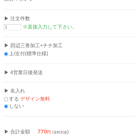
注文件数
※直接入力して下さい。
四辺三巻加工+チチ加工
上/左付(標準仕様)
4営業日後発送
名入れ
する
デザイン無料
しない
770
合計金額
)
(送料別途