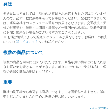
発送
発送日につきましては、
商品の到着日をお約束するものではございませ
ん
ので、必ず日数に余裕をもってお手続きください。配送につきまして
は、運送会社様のスケジュール通りのお届けとなります。交通状況・天
候の影響等や、離島・山間部・郡部など一部例外の地域は、到着予定日
にお届け出来ない場合がございますのでご了承ください。
※ お届け地域によって配送スケジュールが異なります。お届け日の目安
について
詳しくはこちら
をご確認ください。
複数の商品について
複数の商品を同時にご購入いただけます。商品を買い物かごにお入れ頂
きお買い物を続けることができます。ボタンでカゴの中身を確認し、個
数の追加や商品の削除も可能です。
重要
弊社の別工場から出荷する商品につきましては同梱包出来ません。誠に
申し訳ございませんが予めご理解の程お願いいたします。
•
ページTOPへ