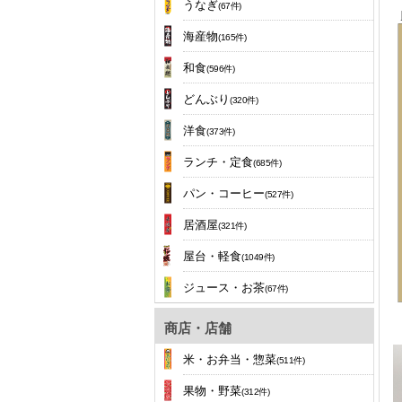
うなぎ
(67件)
海産物
(165件)
和食
(596件)
どんぶり
(320件)
洋食
(373件)
ランチ・定食
(685件)
パン・コーヒー
(527件)
居酒屋
(321件)
屋台・軽食
(1049件)
ジュース・お茶
(67件)
商店・店舗
米・お弁当・惣菜
(511件)
果物・野菜
(312件)