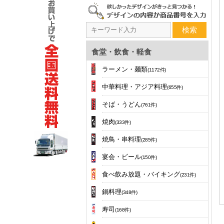
検索
食堂・飲食・軽食
ラーメン・麺類
(1172件)
中華料理・アジア料理
(655件)
そば・うどん
(761件)
焼肉
(333件)
焼鳥・串料理
(285件)
宴会・ビール
(150件)
食べ飲み放題・バイキング
(231件)
鍋料理
(348件)
寿司
(168件)