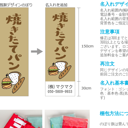
名入れデザ
名入れ範囲内(幅6
電話番号・金額
名入れ範囲の背
背景色をご指定
注意事項
修正は3回まで
3回以上となる
ございます。ロ
デザインを希望
追加料金をご案
再注文
同じデザインの
前回ご注文のご
名入れ基本
フォント : ゴ
色 : 基本色-
す)
梱包方法に
のぼり旗は畳ん