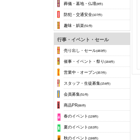
葬儀・墓地・仏壇
(8件)
防犯・交通安全
(107件)
趣味・娯楽
(51件)
行事・イベント・セール
売り出し・セール
(483件)
催事・イベント・祭り
(184件)
営業中・オープン
(357件)
スタッフ・生徒募集
(154件)
会員募集
(51件)
商品PR
(66件)
春のイベント
(128件)
夏のイベント
(162件)
秋のイベント
(198件)