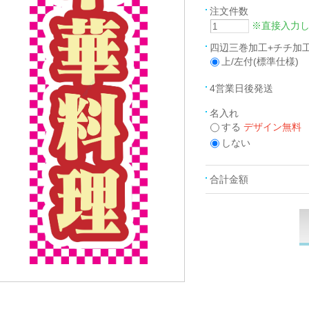
注文件数
※直接入力
四辺三巻加工+チチ加
上/左付(標準仕様)
4営業日後発送
名入れ
する
デザイン無料
しない
合計金額