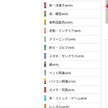
和・洋菓子
(697件)
花・園芸
(56件)
食料品販売
(106件)
衣類・インテリア
(89件)
クリーニング
(130件)
釣り・ゴルフ
(76件)
メガネ・サングラス
(37件)
鍵
(42件)
ペット関連
(44件)
パソコン関連
(171件)
カメラ・写真
(51件)
本・コミック・ゲーム
(66件)
レンタル
(197件)