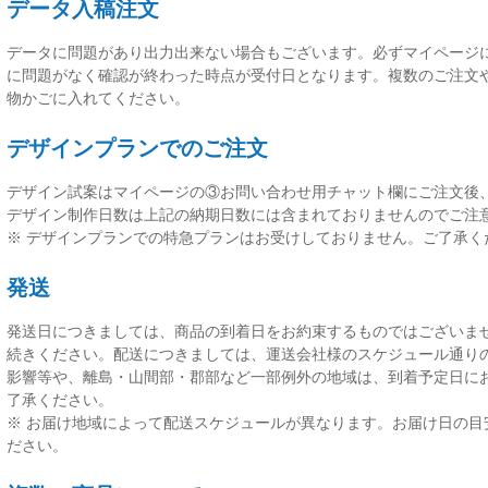
データ入稿注文
データに問題があり出力出来ない場合もございます。必ずマイページ
に問題がなく確認が終わった時点が受付日
となります。複数のご注文
物かごに入れてください。
デザインプランでのご注文
デザイン試案はマイページの③お問い合わせ用チャット欄にご注文後
デザイン制作日数は上記の納期日数には含まれておりませんのでご注
※ デザインプランでの特急プランはお受けしておりません。ご了承く
発送
発送日につきましては、
商品の到着日をお約束するものではございま
続きください。配送につきましては、運送会社様のスケジュール通り
影響等や、離島・山間部・郡部など一部例外の地域は、到着予定日に
了承ください。
※ お届け地域によって配送スケジュールが異なります。お届け日の目
ださい。