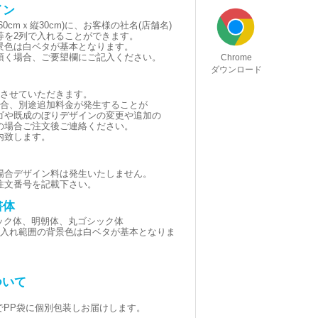
イン
0cmｘ縦30cm)に、お客様の社名(店舗名)
等を2列で入れることができます。
景色は白ベタが基本となります。
頂く場合、ご要望欄にご記入ください。
Chrome
ダウンロード
とさせていただきます。
場合、別途追加料金が発生することが
ゴや既成のぼりデザインの変更や追加の
の場合ご注文後ご連絡ください。
内致します。
場合デザイン料は発生いたしません。
注文番号を記載下さい。
書体
シック体、明朝体、丸ゴシック体
黒(名入れ範囲の背景色は白ベタが基本となりま
ついて
でPP袋に個別包装しお届けします。