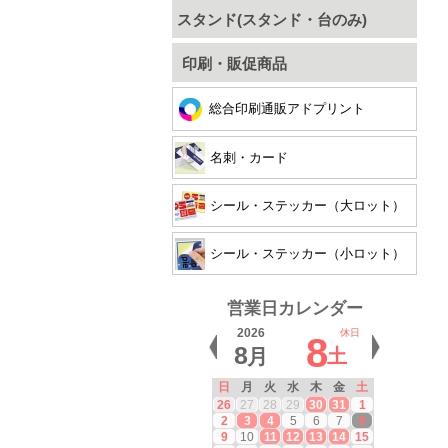
スタンド(スタンド・台のみ)
印刷・販促商品
総合印刷通販アドプリント
名刺・カード
シール・ステッカー（大ロット）
シール・ステッカー（小ロット）
営業日カレンダー
2026
休日
8
8
月
土
日
月
火
水
木
金
土
26
27
28
29
30
31
1
2
3
4
5
6
7
8
9
10
11
12
13
14
15