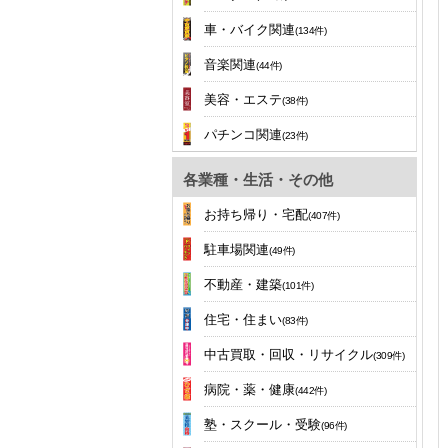
車・バイク関連
(134件)
音楽関連
(44件)
美容・エステ
(38件)
パチンコ関連
(23件)
各業種・生活・その他
お持ち帰り・宅配
(407件)
駐車場関連
(49件)
不動産・建築
(101件)
住宅・住まい
(83件)
中古買取・回収・リサイクル
(309件)
病院・薬・健康
(442件)
塾・スクール・受験
(96件)