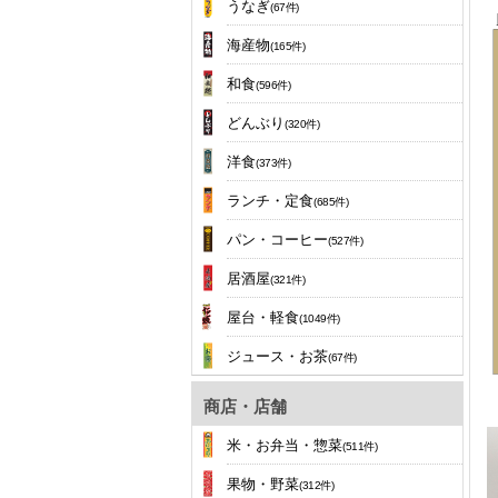
うなぎ
(67件)
海産物
(165件)
和食
(596件)
どんぶり
(320件)
洋食
(373件)
ランチ・定食
(685件)
パン・コーヒー
(527件)
居酒屋
(321件)
屋台・軽食
(1049件)
ジュース・お茶
(67件)
商店・店舗
米・お弁当・惣菜
(511件)
果物・野菜
(312件)