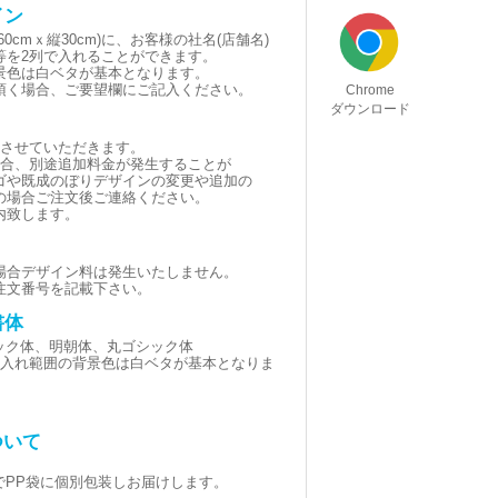
イン
0cmｘ縦30cm)に、お客様の社名(店舗名)
等を2列で入れることができます。
景色は白ベタが基本となります。
頂く場合、ご要望欄にご記入ください。
Chrome
ダウンロード
とさせていただきます。
場合、別途追加料金が発生することが
ゴや既成のぼりデザインの変更や追加の
の場合ご注文後ご連絡ください。
内致します。
場合デザイン料は発生いたしません。
注文番号を記載下さい。
書体
シック体、明朝体、丸ゴシック体
黒(名入れ範囲の背景色は白ベタが基本となりま
ついて
でPP袋に個別包装しお届けします。