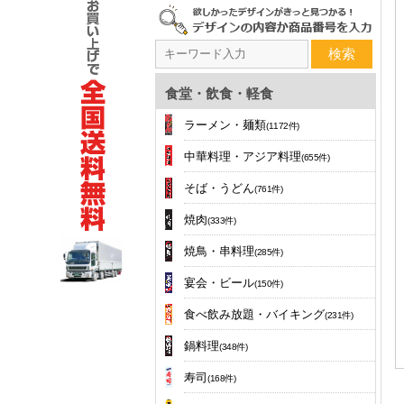
検索
食堂・飲食・軽食
ラーメン・麺類
(1172件)
中華料理・アジア料理
(655件)
そば・うどん
(761件)
焼肉
(333件)
焼鳥・串料理
(285件)
宴会・ビール
(150件)
食べ飲み放題・バイキング
(231件)
鍋料理
(348件)
寿司
(168件)