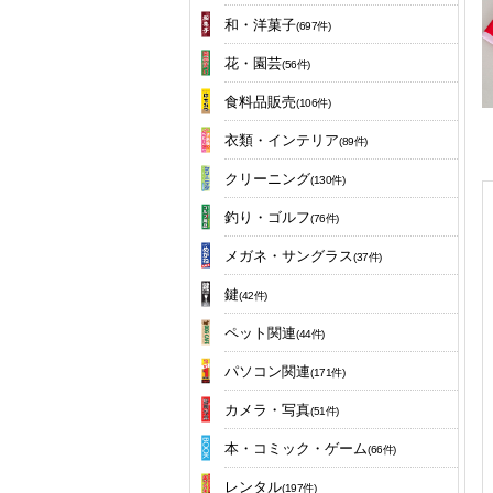
和・洋菓子
(697件)
花・園芸
(56件)
食料品販売
(106件)
衣類・インテリア
(89件)
クリーニング
(130件)
釣り・ゴルフ
(76件)
メガネ・サングラス
(37件)
鍵
(42件)
ペット関連
(44件)
パソコン関連
(171件)
カメラ・写真
(51件)
本・コミック・ゲーム
(66件)
レンタル
(197件)