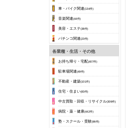
車・バイク関連
(134件)
音楽関連
(44件)
美容・エステ
(38件)
パチンコ関連
(23件)
各業種・生活・その他
お持ち帰り・宅配
(407件)
駐車場関連
(49件)
不動産・建築
(101件)
住宅・住まい
(83件)
中古買取・回収・リサイクル
(309件)
病院・薬・健康
(442件)
塾・スクール・受験
(96件)