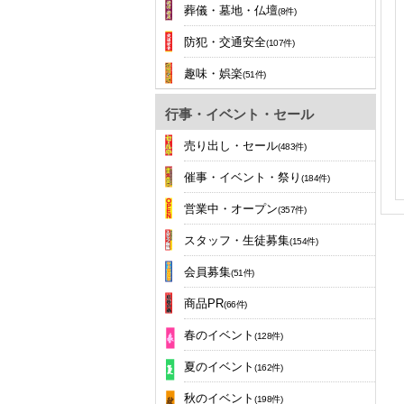
葬儀・墓地・仏壇
(8件)
防犯・交通安全
(107件)
趣味・娯楽
(51件)
行事・イベント・セール
売り出し・セール
(483件)
催事・イベント・祭り
(184件)
営業中・オープン
(357件)
スタッフ・生徒募集
(154件)
会員募集
(51件)
商品PR
(66件)
春のイベント
(128件)
夏のイベント
(162件)
秋のイベント
(198件)