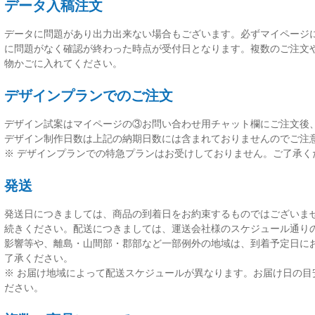
データ入稿注文
データに問題があり出力出来ない場合もございます。必ずマイページ
に問題がなく確認が終わった時点が受付日
となります。複数のご注文
物かごに入れてください。
デザインプランでのご注文
デザイン試案はマイページの③お問い合わせ用チャット欄にご注文後
デザイン制作日数は上記の納期日数には含まれておりませんのでご注
※ デザインプランでの特急プランはお受けしておりません。ご了承く
発送
発送日につきましては、
商品の到着日をお約束するものではございま
続きください。配送につきましては、運送会社様のスケジュール通り
影響等や、離島・山間部・郡部など一部例外の地域は、到着予定日に
了承ください。
※ お届け地域によって配送スケジュールが異なります。お届け日の目
ださい。