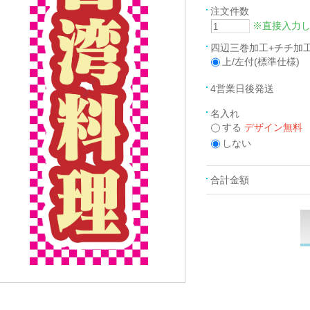
注文件数
※直接入力
四辺三巻加工+チチ加
上/左付(標準仕様)
4営業日後発送
名入れ
する
デザイン無料
しない
合計金額