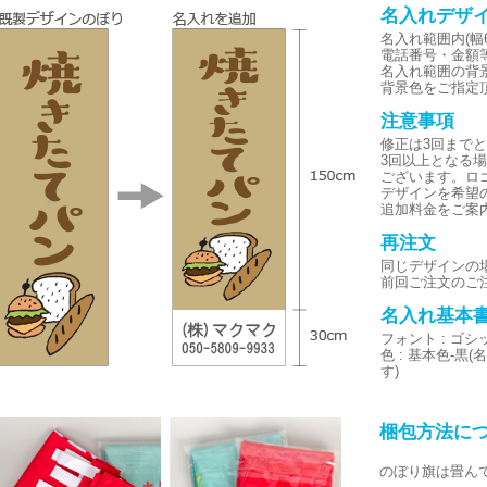
名入れデザ
名入れ範囲内(幅6
電話番号・金額
名入れ範囲の背
背景色をご指定
注意事項
修正は3回まで
3回以上となる
ございます。ロ
デザインを希望
追加料金をご案
再注文
同じデザインの
前回ご注文のご
名入れ基本
フォント : ゴ
色 : 基本色-
す)
梱包方法に
のぼり旗は畳ん