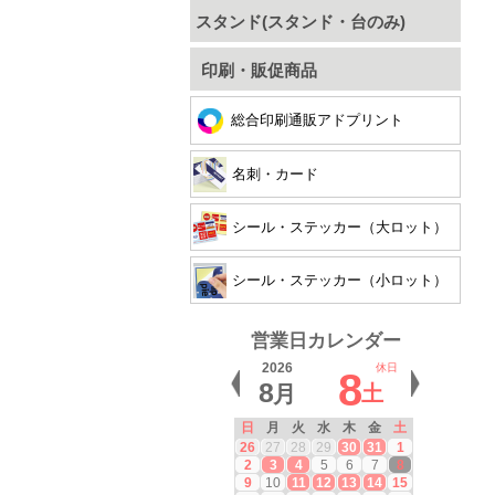
スタンド(スタンド・台のみ)
印刷・販促商品
総合印刷通販アドプリント
名刺・カード
シール・ステッカー（大ロット）
シール・ステッカー（小ロット）
営業日カレンダー
2026
休日
8
8
月
土
日
月
火
水
木
金
土
26
27
28
29
30
31
1
2
3
4
5
6
7
8
9
10
11
12
13
14
15