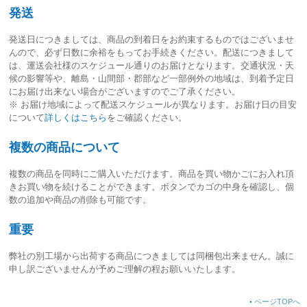
発送
発送日につきましては、
商品の到着日をお約束するものではございませ
ん
ので、必ず日数に余裕をもってお手続きください。配送につきまして
は、運送会社様のスケジュール通りのお届けとなります。交通状況・天
候の影響等や、離島・山間部・郡部など一部例外の地域は、到着予定日
にお届け出来ない場合がございますのでご了承ください。
※ お届け地域によって配送スケジュールが異なります。お届け日の目安
について
詳しくはこちら
をご確認ください。
複数の商品について
複数の商品を同時にご購入いただけます。商品を買い物かごにお入れ頂
きお買い物を続けることができます。ボタンでカゴの中身を確認し、個
数の追加や商品の削除も可能です。
重要
弊社の別工場から出荷する商品につきましては同梱包出来ません。誠に
申し訳ございませんが予めご理解の程お願いいたします。
•
ページTOPへ