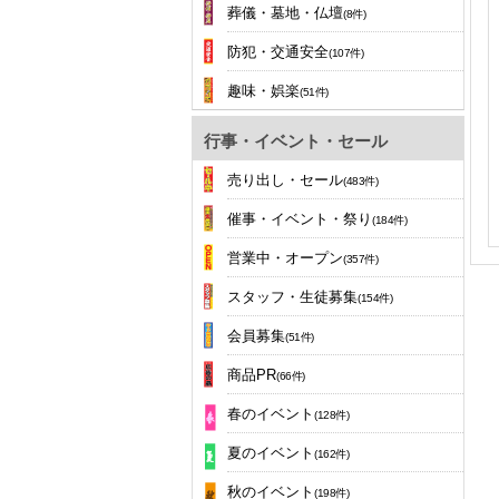
葬儀・墓地・仏壇
(8件)
防犯・交通安全
(107件)
趣味・娯楽
(51件)
行事・イベント・セール
売り出し・セール
(483件)
催事・イベント・祭り
(184件)
営業中・オープン
(357件)
スタッフ・生徒募集
(154件)
会員募集
(51件)
商品PR
(66件)
春のイベント
(128件)
夏のイベント
(162件)
秋のイベント
(198件)