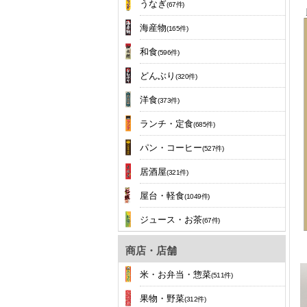
うなぎ
(67件)
海産物
(165件)
和食
(596件)
どんぶり
(320件)
洋食
(373件)
ランチ・定食
(685件)
パン・コーヒー
(527件)
居酒屋
(321件)
屋台・軽食
(1049件)
ジュース・お茶
(67件)
商店・店舗
米・お弁当・惣菜
(511件)
果物・野菜
(312件)