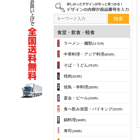
検索
食堂・飲食・軽食
ラーメン・麺類
(1172件)
中華料理・アジア料理
(655件)
そば・うどん
(761件)
焼肉
(333件)
焼鳥・串料理
(285件)
宴会・ビール
(150件)
食べ飲み放題・バイキング
(231件)
鍋料理
(348件)
寿司
(168件)