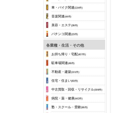
車・バイク関連
(134件)
音楽関連
(44件)
美容・エステ
(38件)
パチンコ関連
(23件)
各業種・生活・その他
お持ち帰り・宅配
(407件)
駐車場関連
(49件)
不動産・建築
(101件)
住宅・住まい
(83件)
中古買取・回収・リサイクル
(309件)
病院・薬・健康
(442件)
塾・スクール・受験
(96件)