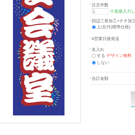
注文件数
※直接入力
四辺三巻加工+チチ加
上/左付(標準仕様)
4営業日後発送
名入れ
する
デザイン無料
しない
合計金額