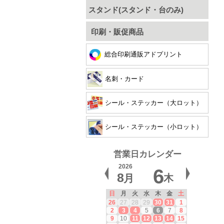
スタンド(スタンド・台のみ)
印刷・販促商品
総合印刷通販アドプリント
名刺・カード
シール・ステッカー（大ロット）
シール・ステッカー（小ロット）
営業日カレンダー
2026
6
8
月
木
日
月
火
水
木
金
土
26
27
28
29
30
31
1
2
3
4
5
6
7
8
9
10
11
12
13
14
15