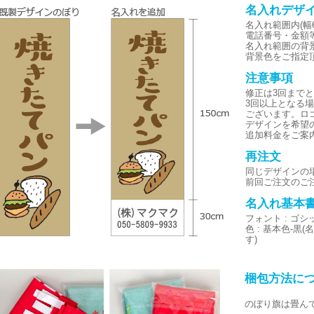
名入れデザ
名入れ範囲内(幅6
電話番号・金額
名入れ範囲の背
背景色をご指定
注意事項
修正は3回まで
3回以上となる
ございます。ロ
デザインを希望
追加料金をご案
再注文
同じデザインの
前回ご注文のご
名入れ基本
フォント : ゴ
色 : 基本色-
す)
梱包方法に
のぼり旗は畳ん