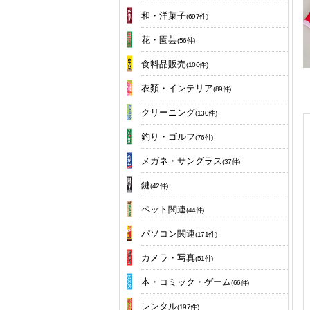
和・洋菓子
(697件)
花・園芸
(56件)
食料品販売
(106件)
衣類・インテリア
(89件)
クリーニング
(130件)
釣り・ゴルフ
(76件)
メガネ・サングラス
(37件)
鍵
(42件)
ペット関連
(44件)
パソコン関連
(171件)
カメラ・写真
(51件)
本・コミック・ゲーム
(66件)
レンタル
(197件)