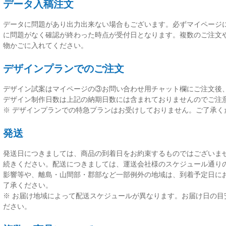
データ入稿注文
データに問題があり出力出来ない場合もございます。必ずマイページ
に問題がなく確認が終わった時点が受付日
となります。複数のご注文
物かごに入れてください。
デザインプランでのご注文
デザイン試案はマイページの③お問い合わせ用チャット欄にご注文後
デザイン制作日数は上記の納期日数には含まれておりませんのでご注
※ デザインプランでの特急プランはお受けしておりません。ご了承く
発送
発送日につきましては、
商品の到着日をお約束するものではございま
続きください。配送につきましては、運送会社様のスケジュール通り
影響等や、離島・山間部・郡部など一部例外の地域は、到着予定日に
了承ください。
※ お届け地域によって配送スケジュールが異なります。お届け日の目
ださい。