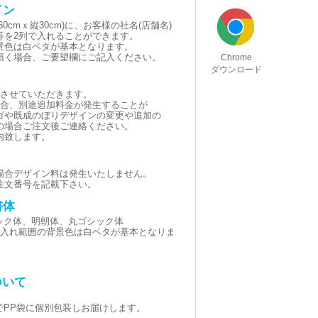
イン
0cmｘ縦30cm)に、お客様の社名(店舗名)
等を2列で入れることができます。
景色は白ベタが基本となります。
頂く場合、ご要望欄にご記入ください。
Chrome
ダウンロード
とさせていただきます。
場合、別途追加料金が発生することが
ゴや既成のぼりデザインの変更や追加の
の場合ご注文後ご連絡ください。
内致します。
場合デザイン料は発生いたしません。
注文番号を記載下さい。
書体
シック体、明朝体、丸ゴシック体
黒(名入れ範囲の背景色は白ベタが基本となりま
ついて
でPP袋に個別包装しお届けします。