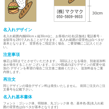
名入れデザイン
名入れ範囲内(幅60cmｘ縦30cm)に、お客様の社名(店舗名)
電話番号・
金額等を2列で入れることができます。
名入れ範囲の背景色は白ベタが
基本となります。
背景色をご指定頂く場合、ご要望欄にご記入くださ
い。
注意事項
修正は3回までとさせていただきます。
3回以上となる場合、別途追加料
金が発生することが
ございます。ロゴや既成のぼりデザインの変更や追
加の
デザインを希望の場合ご注文後ご連絡ください。
追加料金をご案
内致します。
再注文
同じデザインの場合デザイン料は発生いたしません。
前回ご注文のご注
文番号を記載下さい。
名入れ基本書体
フォント : ゴシック体、明朝体、丸ゴシック体
色 : 基本色-黒(名入れ範
囲の背景色は白ベタが基本となります)