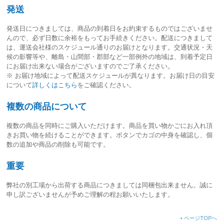
発送
発送日につきましては、
商品の到着日をお約束するものではございませ
ん
ので、必ず日数に余裕をもってお手続きください。配送につきまして
は、運送会社様のスケジュール通りのお届けとなります。交通状況・天
候の影響等や、離島・山間部・郡部など一部例外の地域は、到着予定日
にお届け出来ない場合がございますのでご了承ください。
※ お届け地域によって配送スケジュールが異なります。お届け日の目安
について
詳しくはこちら
をご確認ください。
複数の商品について
複数の商品を同時にご購入いただけます。商品を買い物かごにお入れ頂
きお買い物を続けることができます。ボタンでカゴの中身を確認し、個
数の追加や商品の削除も可能です。
重要
弊社の別工場から出荷する商品につきましては同梱包出来ません。誠に
申し訳ございませんが予めご理解の程お願いいたします。
•
ページTOPへ