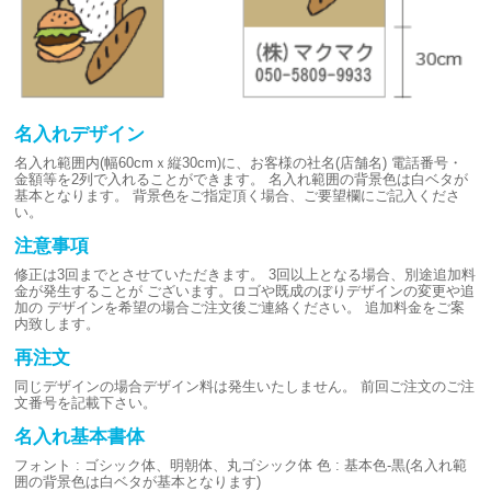
名入れデザイン
名入れ範囲内(幅60cmｘ縦30cm)に、お客様の社名(店舗名)
電話番号・
金額等を2列で入れることができます。
名入れ範囲の背景色は白ベタが
基本となります。
背景色をご指定頂く場合、ご要望欄にご記入くださ
い。
注意事項
修正は3回までとさせていただきます。
3回以上となる場合、別途追加料
金が発生することが
ございます。ロゴや既成のぼりデザインの変更や追
加の
デザインを希望の場合ご注文後ご連絡ください。
追加料金をご案
内致します。
再注文
同じデザインの場合デザイン料は発生いたしません。
前回ご注文のご注
文番号を記載下さい。
名入れ基本書体
フォント : ゴシック体、明朝体、丸ゴシック体
色 : 基本色-黒(名入れ範
囲の背景色は白ベタが基本となります)