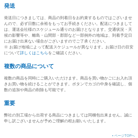
発送
発送日につきましては、
商品の到着日をお約束するものではございませ
ん
ので、必ず日数に余裕をもってお手続きください。配送につきまして
は、運送会社様のスケジュール通りのお届けとなります。交通状況・天
候の影響等や、離島・山間部・郡部など一部例外の地域は、到着予定日
にお届け出来ない場合がございますのでご了承ください。
※ お届け地域によって配送スケジュールが異なります。お届け日の目安
について
詳しくはこちら
をご確認ください。
複数の商品について
複数の商品を同時にご購入いただけます。商品を買い物かごにお入れ頂
きお買い物を続けることができます。ボタンでカゴの中身を確認し、個
数の追加や商品の削除も可能です。
重要
弊社の別工場から出荷する商品につきましては同梱包出来ません。誠に
申し訳ございませんが予めご理解の程お願いいたします。
•
ページTOPへ