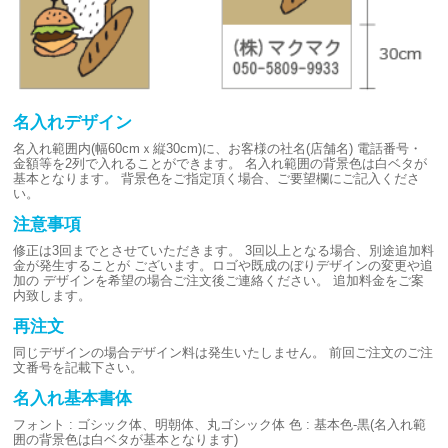
名入れデザイン
名入れ範囲内(幅60cmｘ縦30cm)に、お客様の社名(店舗名)
電話番号・
金額等を2列で入れることができます。
名入れ範囲の背景色は白ベタが
基本となります。
背景色をご指定頂く場合、ご要望欄にご記入くださ
い。
注意事項
修正は3回までとさせていただきます。
3回以上となる場合、別途追加料
金が発生することが
ございます。ロゴや既成のぼりデザインの変更や追
加の
デザインを希望の場合ご注文後ご連絡ください。
追加料金をご案
内致します。
再注文
同じデザインの場合デザイン料は発生いたしません。
前回ご注文のご注
文番号を記載下さい。
名入れ基本書体
フォント : ゴシック体、明朝体、丸ゴシック体
色 : 基本色-黒(名入れ範
囲の背景色は白ベタが基本となります)