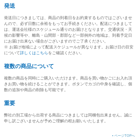
発送
発送日につきましては、
商品の到着日をお約束するものではございませ
ん
ので、必ず日数に余裕をもってお手続きください。配送につきまして
は、運送会社様のスケジュール通りのお届けとなります。交通状況・天
候の影響等や、離島・山間部・郡部など一部例外の地域は、到着予定日
にお届け出来ない場合がございますのでご了承ください。
※ お届け地域によって配送スケジュールが異なります。お届け日の目安
について
詳しくはこちら
をご確認ください。
複数の商品について
複数の商品を同時にご購入いただけます。商品を買い物かごにお入れ頂
きお買い物を続けることができます。ボタンでカゴの中身を確認し、個
数の追加や商品の削除も可能です。
重要
弊社の別工場から出荷する商品につきましては同梱包出来ません。誠に
申し訳ございませんが予めご理解の程お願いいたします。
•
ページTOPへ