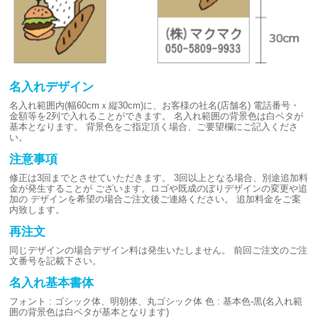
名入れデザイン
名入れ範囲内(幅60cmｘ縦30cm)に、お客様の社名(店舗名)
電話番号・
金額等を2列で入れることができます。
名入れ範囲の背景色は白ベタが
基本となります。
背景色をご指定頂く場合、ご要望欄にご記入くださ
い。
注意事項
修正は3回までとさせていただきます。
3回以上となる場合、別途追加料
金が発生することが
ございます。ロゴや既成のぼりデザインの変更や追
加の
デザインを希望の場合ご注文後ご連絡ください。
追加料金をご案
内致します。
再注文
同じデザインの場合デザイン料は発生いたしません。
前回ご注文のご注
文番号を記載下さい。
名入れ基本書体
フォント : ゴシック体、明朝体、丸ゴシック体
色 : 基本色-黒(名入れ範
囲の背景色は白ベタが基本となります)