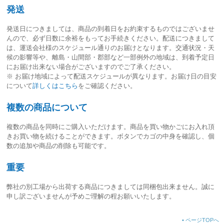
発送
発送日につきましては、
商品の到着日をお約束するものではございませ
ん
ので、必ず日数に余裕をもってお手続きください。配送につきまして
は、運送会社様のスケジュール通りのお届けとなります。交通状況・天
候の影響等や、離島・山間部・郡部など一部例外の地域は、到着予定日
にお届け出来ない場合がございますのでご了承ください。
※ お届け地域によって配送スケジュールが異なります。お届け日の目安
について
詳しくはこちら
をご確認ください。
複数の商品について
複数の商品を同時にご購入いただけます。商品を買い物かごにお入れ頂
きお買い物を続けることができます。ボタンでカゴの中身を確認し、個
数の追加や商品の削除も可能です。
重要
弊社の別工場から出荷する商品につきましては同梱包出来ません。誠に
申し訳ございませんが予めご理解の程お願いいたします。
•
ページTOPへ