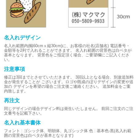
名入れデザイン
名入れ範囲内(幅60cmｘ縦30cm)に、お客様の社名(店舗名)
電話番号・
金額等を2列で入れることができます。
名入れ範囲の背景色は白ベタが
基本となります。
背景色をご指定頂く場合、ご要望欄にご記入くださ
い。
注意事項
修正は3回までとさせていただきます。
3回以上となる場合、別途追加料
金が発生することが
ございます。ロゴや既成のぼりデザインの変更や追
加の
デザインを希望の場合ご注文後ご連絡ください。
追加料金をご案
内致します。
再注文
同じデザインの場合デザイン料は発生いたしません。
前回ご注文のご注
文番号を記載下さい。
名入れ基本書体
フォント : ゴシック体、明朝体、丸ゴシック体
色 : 基本色-黒(名入れ範
囲の背景色は白ベタが基本となります)