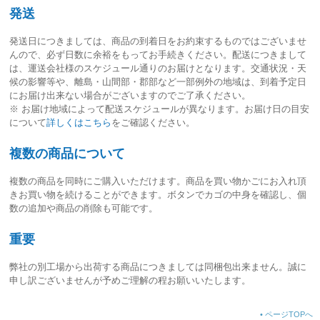
発送
発送日につきましては、
商品の到着日をお約束するものではございませ
ん
ので、必ず日数に余裕をもってお手続きください。配送につきまして
は、運送会社様のスケジュール通りのお届けとなります。交通状況・天
候の影響等や、離島・山間部・郡部など一部例外の地域は、到着予定日
にお届け出来ない場合がございますのでご了承ください。
※ お届け地域によって配送スケジュールが異なります。お届け日の目安
について
詳しくはこちら
をご確認ください。
複数の商品について
複数の商品を同時にご購入いただけます。商品を買い物かごにお入れ頂
きお買い物を続けることができます。ボタンでカゴの中身を確認し、個
数の追加や商品の削除も可能です。
重要
弊社の別工場から出荷する商品につきましては同梱包出来ません。誠に
申し訳ございませんが予めご理解の程お願いいたします。
•
ページTOPへ