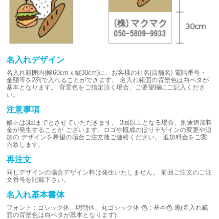
名入れデザイン
名入れ範囲内(幅60cmｘ縦30cm)に、お客様の社名(店舗名)
電話番号・
金額等を2列で入れることができます。
名入れ範囲の背景色は白ベタが
基本となります。
背景色をご指定頂く場合、ご要望欄にご記入くださ
い。
注意事項
修正は3回までとさせていただきます。
3回以上となる場合、別途追加料
金が発生することが
ございます。ロゴや既成のぼりデザインの変更や追
加の
デザインを希望の場合ご注文後ご連絡ください。
追加料金をご案
内致します。
再注文
同じデザインの場合デザイン料は発生いたしません。
前回ご注文のご注
文番号を記載下さい。
名入れ基本書体
フォント : ゴシック体、明朝体、丸ゴシック体
色 : 基本色-黒(名入れ範
囲の背景色は白ベタが基本となります)