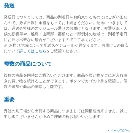
発送
発送日につきましては、
商品の到着日をお約束するものではございませ
ん
ので、必ず日数に余裕をもってお手続きください。配送につきまして
は、運送会社様のスケジュール通りのお届けとなります。交通状況・天
候の影響等や、離島・山間部・郡部など一部例外の地域は、到着予定日
にお届け出来ない場合がございますのでご了承ください。
※ お届け地域によって配送スケジュールが異なります。お届け日の目安
について
詳しくはこちら
をご確認ください。
複数の商品について
複数の商品を同時にご購入いただけます。商品を買い物かごにお入れ頂
きお買い物を続けることができます。ボタンでカゴの中身を確認し、個
数の追加や商品の削除も可能です。
重要
弊社の別工場から出荷する商品につきましては同梱包出来ません。誠に
申し訳ございませんが予めご理解の程お願いいたします。
•
ページTOPへ