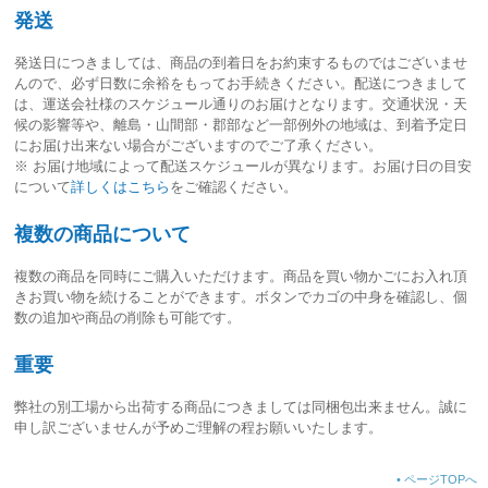
発送
発送日につきましては、
商品の到着日をお約束するものではございませ
ん
ので、必ず日数に余裕をもってお手続きください。配送につきまして
は、運送会社様のスケジュール通りのお届けとなります。交通状況・天
候の影響等や、離島・山間部・郡部など一部例外の地域は、到着予定日
にお届け出来ない場合がございますのでご了承ください。
※ お届け地域によって配送スケジュールが異なります。お届け日の目安
について
詳しくはこちら
をご確認ください。
複数の商品について
複数の商品を同時にご購入いただけます。商品を買い物かごにお入れ頂
きお買い物を続けることができます。ボタンでカゴの中身を確認し、個
数の追加や商品の削除も可能です。
重要
弊社の別工場から出荷する商品につきましては同梱包出来ません。誠に
申し訳ございませんが予めご理解の程お願いいたします。
•
ページTOPへ