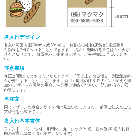
名入れデザイン
名入れ範囲内(幅60cmｘ縦30cm)に、お客様の社名(店舗名)
電話番号・
金額等を2列で入れることができます。
名入れ範囲の背景色は白ベタが
基本となります。
背景色をご指定頂く場合、ご要望欄にご記入くださ
い。
注意事項
修正は3回までとさせていただきます。
3回以上となる場合、別途追加料
金が発生することが
ございます。ロゴや既成のぼりデザインの変更や追
加の
デザインを希望の場合ご注文後ご連絡ください。
追加料金をご案
内致します。
再注文
同じデザインの場合デザイン料は発生いたしません。
前回ご注文のご注
文番号を記載下さい。
名入れ基本書体
フォント : ゴシック体、明朝体、丸ゴシック体
色 : 基本色-黒(名入れ範
囲の背景色は白ベタが基本となります)