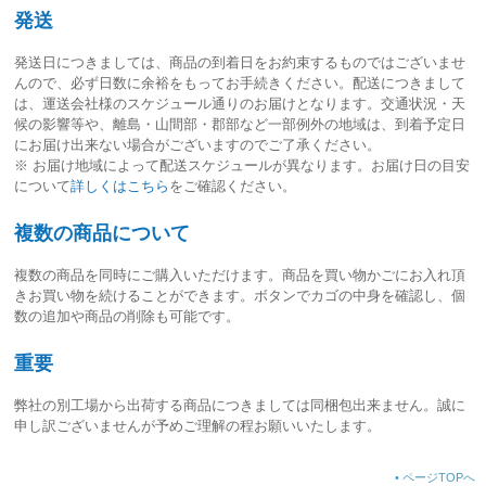
発送
発送日につきましては、
商品の到着日をお約束するものではございませ
ん
ので、必ず日数に余裕をもってお手続きください。配送につきまして
は、運送会社様のスケジュール通りのお届けとなります。交通状況・天
候の影響等や、離島・山間部・郡部など一部例外の地域は、到着予定日
にお届け出来ない場合がございますのでご了承ください。
※ お届け地域によって配送スケジュールが異なります。お届け日の目安
について
詳しくはこちら
をご確認ください。
複数の商品について
複数の商品を同時にご購入いただけます。商品を買い物かごにお入れ頂
きお買い物を続けることができます。ボタンでカゴの中身を確認し、個
数の追加や商品の削除も可能です。
重要
弊社の別工場から出荷する商品につきましては同梱包出来ません。誠に
申し訳ございませんが予めご理解の程お願いいたします。
•
ページTOPへ