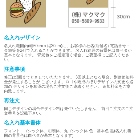
名入れデザイン
名入れ範囲内(幅60cmｘ縦30cm)に、お客様の社名(店舗名)
電話番号・
金額等を2列で入れることができます。
名入れ範囲の背景色は白ベタが
基本となります。
背景色をご指定頂く場合、ご要望欄にご記入くださ
い。
注意事項
修正は3回までとさせていただきます。
3回以上となる場合、別途追加料
金が発生することが
ございます。ロゴや既成のぼりデザインの変更や追
加の
デザインを希望の場合ご注文後ご連絡ください。
追加料金をご案
内致します。
再注文
同じデザインの場合デザイン料は発生いたしません。
前回ご注文のご注
文番号を記載下さい。
名入れ基本書体
フォント : ゴシック体、明朝体、丸ゴシック体
色 : 基本色-黒(名入れ範
囲の背景色は白ベタが基本となります)