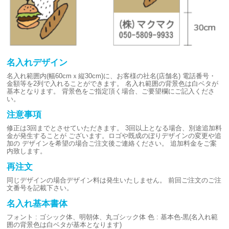
名入れデザイン
名入れ範囲内(幅60cmｘ縦30cm)に、お客様の社名(店舗名)
電話番号・
金額等を2列で入れることができます。
名入れ範囲の背景色は白ベタが
基本となります。
背景色をご指定頂く場合、ご要望欄にご記入くださ
い。
注意事項
修正は3回までとさせていただきます。
3回以上となる場合、別途追加料
金が発生することが
ございます。ロゴや既成のぼりデザインの変更や追
加の
デザインを希望の場合ご注文後ご連絡ください。
追加料金をご案
内致します。
再注文
同じデザインの場合デザイン料は発生いたしません。
前回ご注文のご注
文番号を記載下さい。
名入れ基本書体
フォント : ゴシック体、明朝体、丸ゴシック体
色 : 基本色-黒(名入れ範
囲の背景色は白ベタが基本となります)