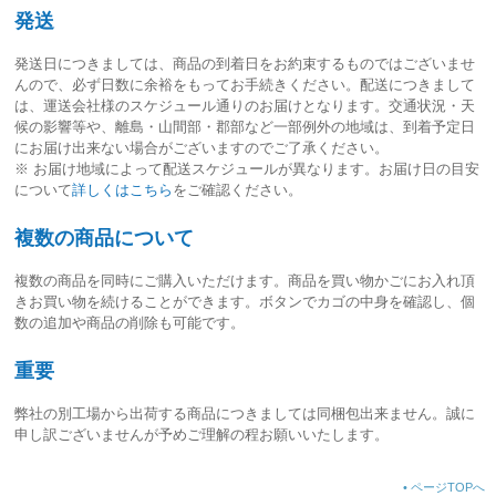
発送
発送日につきましては、
商品の到着日をお約束するものではございませ
ん
ので、必ず日数に余裕をもってお手続きください。配送につきまして
は、運送会社様のスケジュール通りのお届けとなります。交通状況・天
候の影響等や、離島・山間部・郡部など一部例外の地域は、到着予定日
にお届け出来ない場合がございますのでご了承ください。
※ お届け地域によって配送スケジュールが異なります。お届け日の目安
について
詳しくはこちら
をご確認ください。
複数の商品について
複数の商品を同時にご購入いただけます。商品を買い物かごにお入れ頂
きお買い物を続けることができます。ボタンでカゴの中身を確認し、個
数の追加や商品の削除も可能です。
重要
弊社の別工場から出荷する商品につきましては同梱包出来ません。誠に
申し訳ございませんが予めご理解の程お願いいたします。
•
ページTOPへ