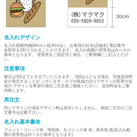
名入れデザイン
名入れ範囲内(幅60cmｘ縦30cm)に、お客様の社名(店舗名)
電話番号・
金額等を2列で入れることができます。
名入れ範囲の背景色は白ベタが
基本となります。
背景色をご指定頂く場合、ご要望欄にご記入くださ
い。
注意事項
修正は3回までとさせていただきます。
3回以上となる場合、別途追加料
金が発生することが
ございます。ロゴや既成のぼりデザインの変更や追
加の
デザインを希望の場合ご注文後ご連絡ください。
追加料金をご案
内致します。
再注文
同じデザインの場合デザイン料は発生いたしません。
前回ご注文のご注
文番号を記載下さい。
名入れ基本書体
フォント : ゴシック体、明朝体、丸ゴシック体
色 : 基本色-黒(名入れ範
囲の背景色は白ベタが基本となります)