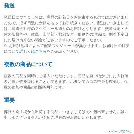
発送
発送日につきましては、
商品の到着日をお約束するものではございませ
ん
ので、必ず日数に余裕をもってお手続きください。配送につきまして
は、運送会社様のスケジュール通りのお届けとなります。交通状況・天
候の影響等や、離島・山間部・郡部など一部例外の地域は、到着予定日
にお届け出来ない場合がございますのでご了承ください。
※ お届け地域によって配送スケジュールが異なります。お届け日の目安
について
詳しくはこちら
をご確認ください。
複数の商品について
複数の商品を同時にご購入いただけます。商品を買い物かごにお入れ頂
きお買い物を続けることができます。ボタンでカゴの中身を確認し、個
数の追加や商品の削除も可能です。
重要
弊社の別工場から出荷する商品につきましては同梱包出来ません。誠に
申し訳ございませんが予めご理解の程お願いいたします。
•
ページTOPへ