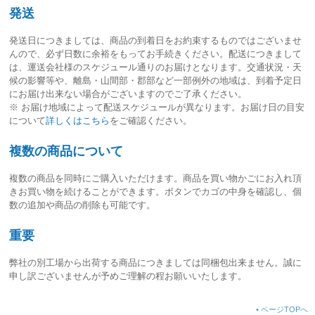
発送
発送日につきましては、
商品の到着日をお約束するものではございませ
ん
ので、必ず日数に余裕をもってお手続きください。配送につきまして
は、運送会社様のスケジュール通りのお届けとなります。交通状況・天
候の影響等や、離島・山間部・郡部など一部例外の地域は、到着予定日
にお届け出来ない場合がございますのでご了承ください。
※ お届け地域によって配送スケジュールが異なります。お届け日の目安
について
詳しくはこちら
をご確認ください。
複数の商品について
複数の商品を同時にご購入いただけます。商品を買い物かごにお入れ頂
きお買い物を続けることができます。ボタンでカゴの中身を確認し、個
数の追加や商品の削除も可能です。
重要
弊社の別工場から出荷する商品につきましては同梱包出来ません。誠に
申し訳ございませんが予めご理解の程お願いいたします。
•
ページTOPへ