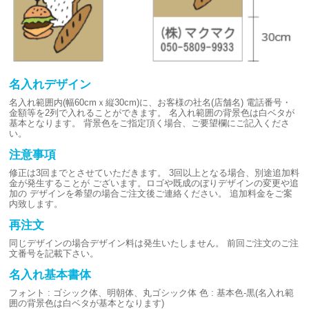
名入れデザイン
名入れ範囲内(幅60cmｘ縦30cm)に、お客様の社名(店舗名)
電話番号・
金額等を2列で入れることができます。
名入れ範囲の背景色は白ベタが
基本となります。
背景色をご指定頂く場合、ご要望欄にご記入くださ
い。
注意事項
修正は3回までとさせていただきます。
3回以上となる場合、別途追加料
金が発生することが
ございます。ロゴや既成のぼりデザインの変更や追
加の
デザインを希望の場合ご注文後ご連絡ください。
追加料金をご案
内致します。
再注文
同じデザインの場合デザイン料は発生いたしません。
前回ご注文のご注
文番号を記載下さい。
名入れ基本書体
フォント : ゴシック体、明朝体、丸ゴシック体
色 : 基本色-黒(名入れ範
囲の背景色は白ベタが基本となります)