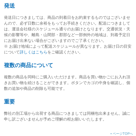
発送
発送日につきましては、
商品の到着日をお約束するものではございませ
ん
ので、必ず日数に余裕をもってお手続きください。配送につきまして
は、運送会社様のスケジュール通りのお届けとなります。交通状況・天
候の影響等や、離島・山間部・郡部など一部例外の地域は、到着予定日
にお届け出来ない場合がございますのでご了承ください。
※ お届け地域によって配送スケジュールが異なります。お届け日の目安
について
詳しくはこちら
をご確認ください。
複数の商品について
複数の商品を同時にご購入いただけます。商品を買い物かごにお入れ頂
きお買い物を続けることができます。ボタンでカゴの中身を確認し、個
数の追加や商品の削除も可能です。
重要
弊社の別工場から出荷する商品につきましては同梱包出来ません。誠に
申し訳ございませんが予めご理解の程お願いいたします。
•
ページTOPへ