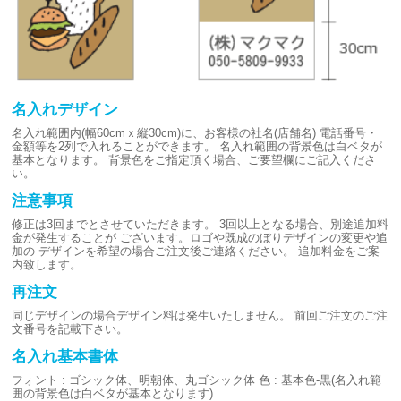
名入れデザイン
名入れ範囲内(幅60cmｘ縦30cm)に、お客様の社名(店舗名)
電話番号・
金額等を2列で入れることができます。
名入れ範囲の背景色は白ベタが
基本となります。
背景色をご指定頂く場合、ご要望欄にご記入くださ
い。
注意事項
修正は3回までとさせていただきます。
3回以上となる場合、別途追加料
金が発生することが
ございます。ロゴや既成のぼりデザインの変更や追
加の
デザインを希望の場合ご注文後ご連絡ください。
追加料金をご案
内致します。
再注文
同じデザインの場合デザイン料は発生いたしません。
前回ご注文のご注
文番号を記載下さい。
名入れ基本書体
フォント : ゴシック体、明朝体、丸ゴシック体
色 : 基本色-黒(名入れ範
囲の背景色は白ベタが基本となります)