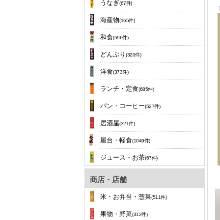
うなぎ
(67件)
海産物
(165件)
和食
(596件)
どんぶり
(320件)
洋食
(373件)
ランチ・定食
(685件)
パン・コーヒー
(527件)
居酒屋
(321件)
屋台・軽食
(1049件)
ジュース・お茶
(67件)
商店・店舗
米・お弁当・惣菜
(511件)
果物・野菜
(312件)