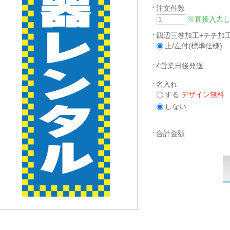
注文件数
※直接入力
四辺三巻加工+チチ加
上/左付(標準仕様)
4営業日後発送
名入れ
する
デザイン無料
しない
合計金額