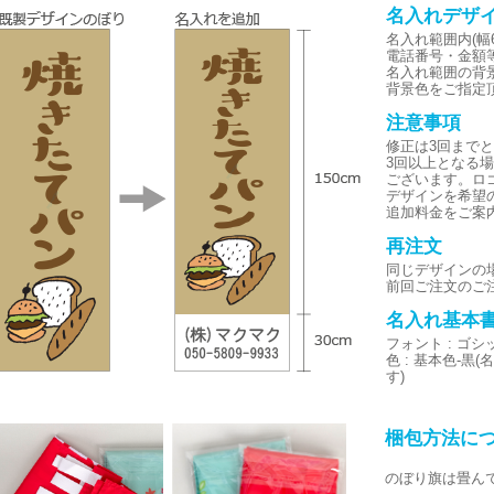
名入れデザ
名入れ範囲内(幅6
電話番号・金額
名入れ範囲の背
背景色をご指定
注意事項
修正は3回まで
3回以上となる
ございます。ロ
デザインを希望
追加料金をご案
再注文
同じデザインの
前回ご注文のご
名入れ基本
フォント : ゴ
色 : 基本色-
す)
梱包方法に
のぼり旗は畳ん