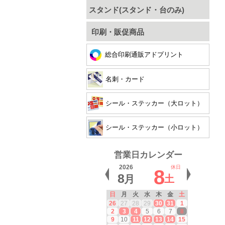
スタンド(スタンド・台のみ)
印刷・販促商品
総合印刷通販アドプリント
名刺・カード
シール・ステッカー（大ロット）
シール・ステッカー（小ロット）
営業日カレンダー
2026
休日
8
8
月
土
日
月
火
水
木
金
土
26
27
28
29
30
31
1
2
3
4
5
6
7
8
9
10
11
12
13
14
15