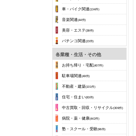
車・バイク関連
(134件)
音楽関連
(44件)
美容・エステ
(38件)
パチンコ関連
(23件)
各業種・生活・その他
お持ち帰り・宅配
(407件)
駐車場関連
(49件)
不動産・建築
(101件)
住宅・住まい
(83件)
中古買取・回収・リサイクル
(309件)
病院・薬・健康
(442件)
塾・スクール・受験
(96件)