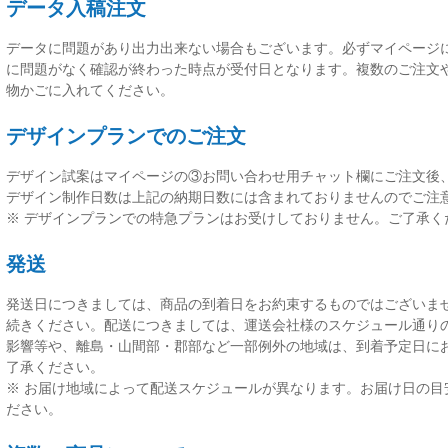
データ入稿注文
データに問題があり出力出来ない場合もございます。必ずマイページ
に問題がなく確認が終わった時点が受付日
となります。複数のご注文
物かごに入れてください。
デザインプランでのご注文
デザイン試案はマイページの③お問い合わせ用チャット欄にご注文後
デザイン制作日数は上記の納期日数には含まれておりませんのでご注
※ デザインプランでの特急プランはお受けしておりません。ご了承く
発送
発送日につきましては、
商品の到着日をお約束するものではございま
続きください。配送につきましては、運送会社様のスケジュール通り
影響等や、離島・山間部・郡部など一部例外の地域は、到着予定日に
了承ください。
※ お届け地域によって配送スケジュールが異なります。お届け日の目
ださい。