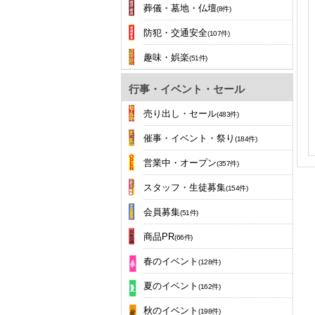
葬儀・墓地・仏壇
(8件)
防犯・交通安全
(107件)
趣味・娯楽
(51件)
行事・イベント・セール
売り出し・セール
(483件)
催事・イベント・祭り
(184件)
営業中・オープン
(357件)
スタッフ・生徒募集
(154件)
会員募集
(51件)
商品PR
(66件)
春のイベント
(128件)
夏のイベント
(162件)
秋のイベント
(198件)