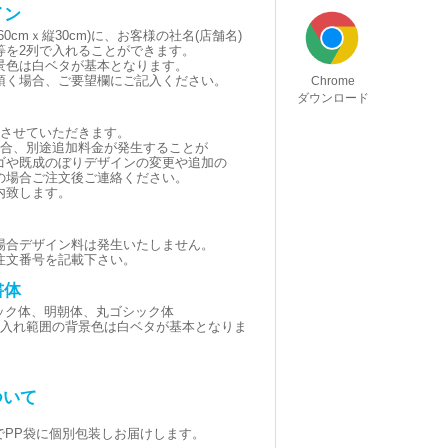
イン
0cmｘ縦30cm)に、お客様の社名(店舗名)
等を2列で入れることができます。
景色は白ベタが基本となります。
頂く場合、ご要望欄にご記入ください。
Chrome
ダウンロード
とさせていただきます。
場合、別途追加料金が発生することが
ゴや既成のぼりデザインの変更や追加の
の場合ご注文後ご連絡ください。
内致します。
場合デザイン料は発生いたしません。
注文番号を記載下さい。
書体
シック体、明朝体、丸ゴシック体
黒(名入れ範囲の背景色は白ベタが基本となりま
ついて
でPP袋に個別包装しお届けします。