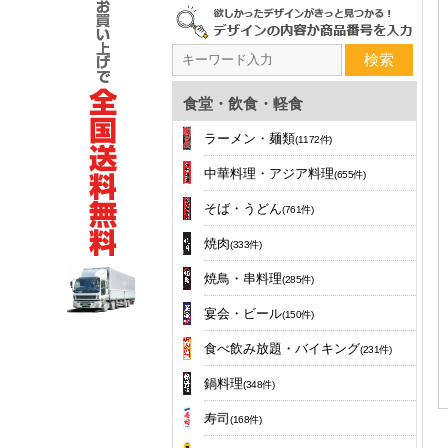
検索
食堂・飲食・軽食
ラーメン・麺類
(1172件)
中華料理・アジア料理
(655件)
そば・うどん
(761件)
焼肉
(333件)
焼鳥・串料理
(285件)
宴会・ビール
(150件)
食べ飲み放題・バイキング
(231件)
鍋料理
(348件)
寿司
(168件)