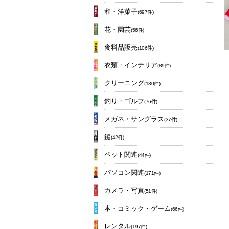
和・洋菓子
(697件)
花・園芸
(56件)
食料品販売
(106件)
衣類・インテリア
(89件)
クリーニング
(130件)
釣り・ゴルフ
(76件)
メガネ・サングラス
(37件)
鍵
(42件)
ペット関連
(44件)
パソコン関連
(171件)
カメラ・写真
(51件)
本・コミック・ゲーム
(66件)
レンタル
(197件)