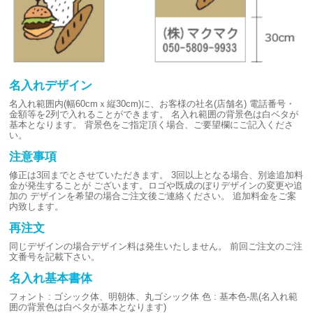
名入れデザイン
名入れ範囲内(幅60cmｘ縦30cm)に、お客様の社名(店舗名)
電話番号・
金額等を2列で入れることができます。
名入れ範囲の背景色は白ベタが
基本となります。
背景色をご指定頂く場合、ご要望欄にご記入くださ
い。
注意事項
修正は3回までとさせていただきます。
3回以上となる場合、別途追加料
金が発生することが
ございます。ロゴや既成のぼりデザインの変更や追
加の
デザインを希望の場合ご注文後ご連絡ください。
追加料金をご案
内致します。
再注文
同じデザインの場合デザイン料は発生いたしません。
前回ご注文のご注
文番号を記載下さい。
名入れ基本書体
フォント : ゴシック体、明朝体、丸ゴシック体
色 : 基本色-黒(名入れ範
囲の背景色は白ベタが基本となります)