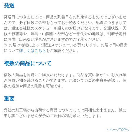
発送
発送日につきましては、
商品の到着日をお約束するものではございませ
ん
ので、必ず日数に余裕をもってお手続きください。配送につきまして
は、運送会社様のスケジュール通りのお届けとなります。交通状況・天
候の影響等や、離島・山間部・郡部など一部例外の地域は、到着予定日
にお届け出来ない場合がございますのでご了承ください。
※ お届け地域によって配送スケジュールが異なります。お届け日の目安
について
詳しくはこちら
をご確認ください。
複数の商品について
複数の商品を同時にご購入いただけます。商品を買い物かごにお入れ頂
きお買い物を続けることができます。ボタンでカゴの中身を確認し、個
数の追加や商品の削除も可能です。
重要
弊社の別工場から出荷する商品につきましては同梱包出来ません。誠に
申し訳ございませんが予めご理解の程お願いいたします。
•
ページTOPへ