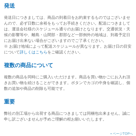
発送
発送日につきましては、
商品の到着日をお約束するものではございませ
ん
ので、必ず日数に余裕をもってお手続きください。配送につきまして
は、運送会社様のスケジュール通りのお届けとなります。交通状況・天
候の影響等や、離島・山間部・郡部など一部例外の地域は、到着予定日
にお届け出来ない場合がございますのでご了承ください。
※ お届け地域によって配送スケジュールが異なります。お届け日の目安
について
詳しくはこちら
をご確認ください。
複数の商品について
複数の商品を同時にご購入いただけます。商品を買い物かごにお入れ頂
きお買い物を続けることができます。ボタンでカゴの中身を確認し、個
数の追加や商品の削除も可能です。
重要
弊社の別工場から出荷する商品につきましては同梱包出来ません。誠に
申し訳ございませんが予めご理解の程お願いいたします。
•
ページTOPへ