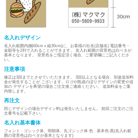
名入れデザイン
名入れ範囲内(幅60cmｘ縦30cm)に、お客様の社名(店舗名)
電話番号・
金額等を2列で入れることができます。
名入れ範囲の背景色は白ベタが
基本となります。
背景色をご指定頂く場合、ご要望欄にご記入くださ
い。
注意事項
修正は3回までとさせていただきます。
3回以上となる場合、別途追加料
金が発生することが
ございます。ロゴや既成のぼりデザインの変更や追
加の
デザインを希望の場合ご注文後ご連絡ください。
追加料金をご案
内致します。
再注文
同じデザインの場合デザイン料は発生いたしません。
前回ご注文のご注
文番号を記載下さい。
名入れ基本書体
フォント : ゴシック体、明朝体、丸ゴシック体
色 : 基本色-黒(名入れ範
囲の背景色は白ベタが基本となります)