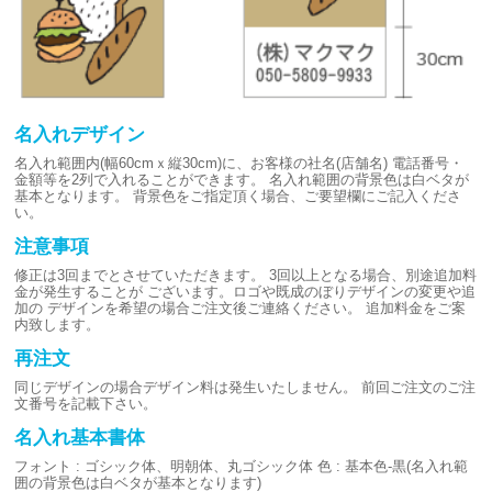
名入れデザイン
名入れ範囲内(幅60cmｘ縦30cm)に、お客様の社名(店舗名)
電話番号・
金額等を2列で入れることができます。
名入れ範囲の背景色は白ベタが
基本となります。
背景色をご指定頂く場合、ご要望欄にご記入くださ
い。
注意事項
修正は3回までとさせていただきます。
3回以上となる場合、別途追加料
金が発生することが
ございます。ロゴや既成のぼりデザインの変更や追
加の
デザインを希望の場合ご注文後ご連絡ください。
追加料金をご案
内致します。
再注文
同じデザインの場合デザイン料は発生いたしません。
前回ご注文のご注
文番号を記載下さい。
名入れ基本書体
フォント : ゴシック体、明朝体、丸ゴシック体
色 : 基本色-黒(名入れ範
囲の背景色は白ベタが基本となります)