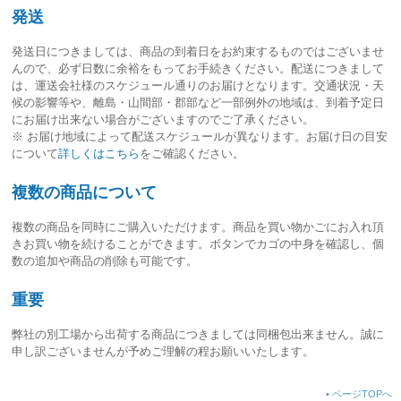
発送
発送日につきましては、
商品の到着日をお約束するものではございませ
ん
ので、必ず日数に余裕をもってお手続きください。配送につきまして
は、運送会社様のスケジュール通りのお届けとなります。交通状況・天
候の影響等や、離島・山間部・郡部など一部例外の地域は、到着予定日
にお届け出来ない場合がございますのでご了承ください。
※ お届け地域によって配送スケジュールが異なります。お届け日の目安
について
詳しくはこちら
をご確認ください。
複数の商品について
複数の商品を同時にご購入いただけます。商品を買い物かごにお入れ頂
きお買い物を続けることができます。ボタンでカゴの中身を確認し、個
数の追加や商品の削除も可能です。
重要
弊社の別工場から出荷する商品につきましては同梱包出来ません。誠に
申し訳ございませんが予めご理解の程お願いいたします。
•
ページTOPへ