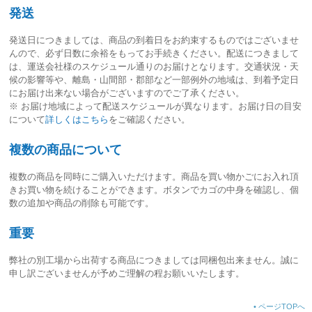
発送
発送日につきましては、
商品の到着日をお約束するものではございませ
ん
ので、必ず日数に余裕をもってお手続きください。配送につきまして
は、運送会社様のスケジュール通りのお届けとなります。交通状況・天
候の影響等や、離島・山間部・郡部など一部例外の地域は、到着予定日
にお届け出来ない場合がございますのでご了承ください。
※ お届け地域によって配送スケジュールが異なります。お届け日の目安
について
詳しくはこちら
をご確認ください。
複数の商品について
複数の商品を同時にご購入いただけます。商品を買い物かごにお入れ頂
きお買い物を続けることができます。ボタンでカゴの中身を確認し、個
数の追加や商品の削除も可能です。
重要
弊社の別工場から出荷する商品につきましては同梱包出来ません。誠に
申し訳ございませんが予めご理解の程お願いいたします。
•
ページTOPへ