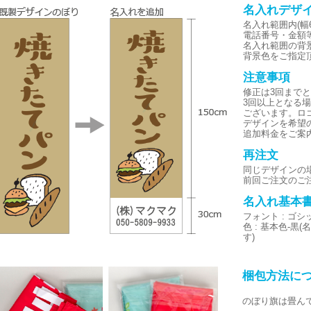
名入れデザ
名入れ範囲内(幅6
電話番号・金額
名入れ範囲の背
背景色をご指定
注意事項
修正は3回まで
3回以上となる
ございます。ロ
デザインを希望
追加料金をご案
再注文
同じデザインの
前回ご注文のご
名入れ基本
フォント : ゴ
色 : 基本色-
す)
梱包方法に
のぼり旗は畳ん