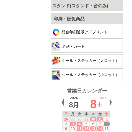
スタンド(スタンド・台のみ)
印刷・販促商品
総合印刷通販アドプリント
名刺・カード
シール・ステッカー（大ロット）
シール・ステッカー（小ロット）
営業日カレンダー
2026
休日
8
8
月
土
日
月
火
水
木
金
土
26
27
28
29
30
31
1
2
3
4
5
6
7
8
9
10
11
12
13
14
15