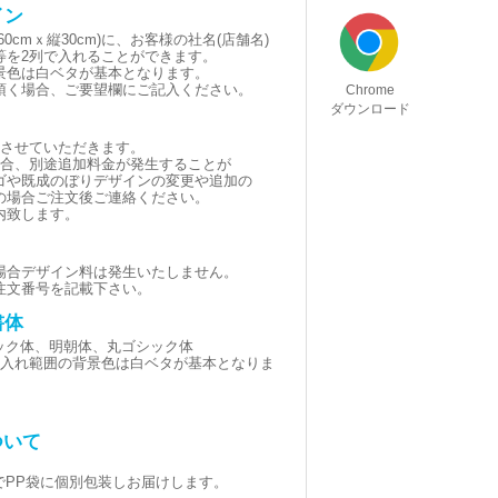
イン
0cmｘ縦30cm)に、お客様の社名(店舗名)
等を2列で入れることができます。
景色は白ベタが基本となります。
頂く場合、ご要望欄にご記入ください。
Chrome
ダウンロード
とさせていただきます。
場合、別途追加料金が発生することが
ゴや既成のぼりデザインの変更や追加の
の場合ご注文後ご連絡ください。
内致します。
場合デザイン料は発生いたしません。
注文番号を記載下さい。
書体
シック体、明朝体、丸ゴシック体
黒(名入れ範囲の背景色は白ベタが基本となりま
ついて
でPP袋に個別包装しお届けします。