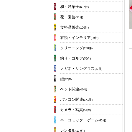
和・洋菓子
(697件)
花・園芸
(56件)
食料品販売
(106件)
衣類・インテリア
(89件)
クリーニング
(130件)
釣り・ゴルフ
(76件)
メガネ・サングラス
(37件)
鍵
(42件)
ペット関連
(44件)
パソコン関連
(171件)
カメラ・写真
(51件)
本・コミック・ゲーム
(66件)
レンタル
(197件)