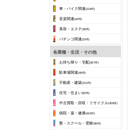
車・バイク関連
(134件)
音楽関連
(44件)
美容・エステ
(38件)
パチンコ関連
(23件)
各業種・生活・その他
お持ち帰り・宅配
(407件)
駐車場関連
(49件)
不動産・建築
(101件)
住宅・住まい
(83件)
中古買取・回収・リサイクル
(309件)
病院・薬・健康
(442件)
塾・スクール・受験
(96件)