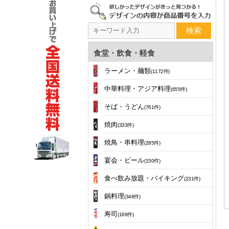
検索
食堂・飲食・軽食
ラーメン・麺類
(1172件)
中華料理・アジア料理
(655件)
そば・うどん
(761件)
焼肉
(333件)
焼鳥・串料理
(285件)
宴会・ビール
(150件)
食べ飲み放題・バイキング
(231件)
鍋料理
(348件)
寿司
(168件)