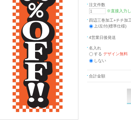
注文件数
※直接入力
四辺三巻加工+チチ加
上/左付(標準仕様)
4営業日後発送
名入れ
する
デザイン無料
しない
合計金額