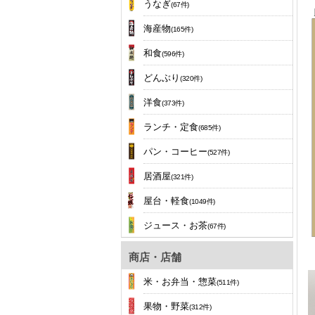
うなぎ
(67件)
海産物
(165件)
和食
(596件)
どんぶり
(320件)
洋食
(373件)
ランチ・定食
(685件)
パン・コーヒー
(527件)
居酒屋
(321件)
屋台・軽食
(1049件)
ジュース・お茶
(67件)
商店・店舗
米・お弁当・惣菜
(511件)
果物・野菜
(312件)