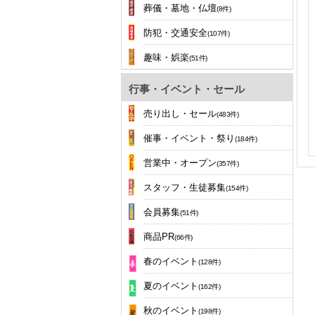
葬儀・墓地・仏壇
(8件)
防犯・交通安全
(107件)
趣味・娯楽
(51件)
行事・イベント・セール
売り出し・セール
(483件)
催事・イベント・祭り
(184件)
営業中・オープン
(357件)
スタッフ・生徒募集
(154件)
会員募集
(51件)
商品PR
(66件)
春のイベント
(128件)
夏のイベント
(162件)
秋のイベント
(198件)