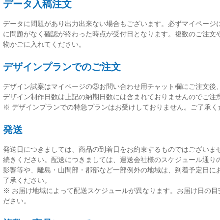
データ入稿注文
データに問題があり出力出来ない場合もございます。必ずマイページ
に問題がなく確認が終わった時点が受付日
となります。複数のご注文
物かごに入れてください。
デザインプランでのご注文
デザイン試案はマイページの③お問い合わせ用チャット欄にご注文後
デザイン制作日数は上記の納期日数には含まれておりませんのでご注
※ デザインプランでの特急プランはお受けしておりません。ご了承く
発送
発送日につきましては、
商品の到着日をお約束するものではございま
続きください。配送につきましては、運送会社様のスケジュール通り
影響等や、離島・山間部・郡部など一部例外の地域は、到着予定日に
了承ください。
※ お届け地域によって配送スケジュールが異なります。お届け日の目
ださい。