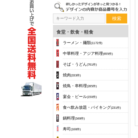
検索
食堂・飲食・軽食
ラーメン・麺類
(1172件)
中華料理・アジア料理
(655件)
そば・うどん
(761件)
焼肉
(333件)
焼鳥・串料理
(285件)
宴会・ビール
(150件)
食べ飲み放題・バイキング
(231件)
鍋料理
(348件)
寿司
(168件)