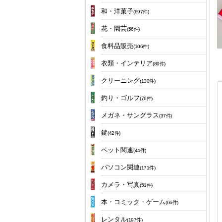
和・洋菓子
(697件)
花・園芸
(56件)
食料品販売
(106件)
衣類・インテリア
(89件)
クリーニング
(130件)
釣り・ゴルフ
(76件)
メガネ・サングラス
(37件)
鍵
(42件)
ペット関連
(44件)
パソコン関連
(171件)
カメラ・写真
(51件)
本・コミック・ゲーム
(66件)
レンタル
(197件)