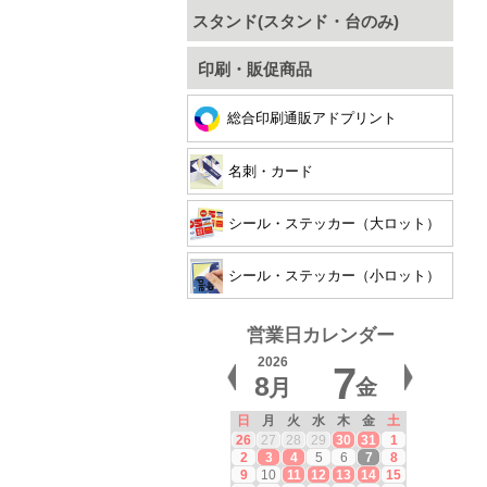
スタンド(スタンド・台のみ)
印刷・販促商品
総合印刷通販アドプリント
名刺・カード
シール・ステッカー（大ロット）
シール・ステッカー（小ロット）
営業日カレンダー
2026
7
8
月
金
日
月
火
水
木
金
土
26
27
28
29
30
31
1
2
3
4
5
6
7
8
9
10
11
12
13
14
15