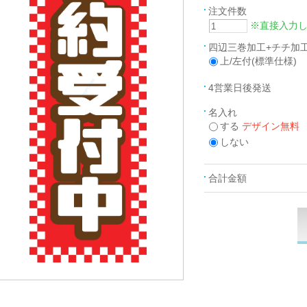
注文件数
※直接入力
四辺三巻加工+チチ加
上/左付(標準仕様)
4営業日後発送
名入れ
する
デザイン無料
しない
合計金額