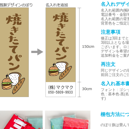
名入れデザ
名入れ範囲内(幅6
電話番号・金額
名入れ範囲の背
背景色をご指定
注意事項
修正は3回まで
3回以上となる
ございます。ロ
デザインを希望
追加料金をご案
再注文
同じデザインの
前回ご注文のご
名入れ基本
フォント : ゴ
色 : 基本色-
す)
梱包方法に
のぼり旗は畳ん