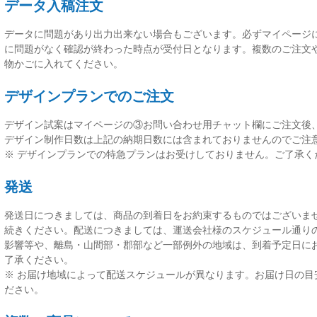
データ入稿注文
データに問題があり出力出来ない場合もございます。必ずマイページ
に問題がなく確認が終わった時点が受付日
となります。複数のご注文
物かごに入れてください。
デザインプランでのご注文
デザイン試案はマイページの③お問い合わせ用チャット欄にご注文後
デザイン制作日数は上記の納期日数には含まれておりませんのでご注
※ デザインプランでの特急プランはお受けしておりません。ご了承く
発送
発送日につきましては、
商品の到着日をお約束するものではございま
続きください。配送につきましては、運送会社様のスケジュール通り
影響等や、離島・山間部・郡部など一部例外の地域は、到着予定日に
了承ください。
※ お届け地域によって配送スケジュールが異なります。お届け日の目
ださい。