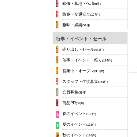
葬儀・墓地・仏壇
(8件)
防犯・交通安全
(107件)
趣味・娯楽
(51件)
行事・イベント・セール
売り出し・セール
(483件)
催事・イベント・祭り
(184件)
営業中・オープン
(357件)
スタッフ・生徒募集
(154件)
会員募集
(51件)
商品PR
(66件)
春のイベント
(128件)
夏のイベント
(162件)
秋のイベント
(198件)