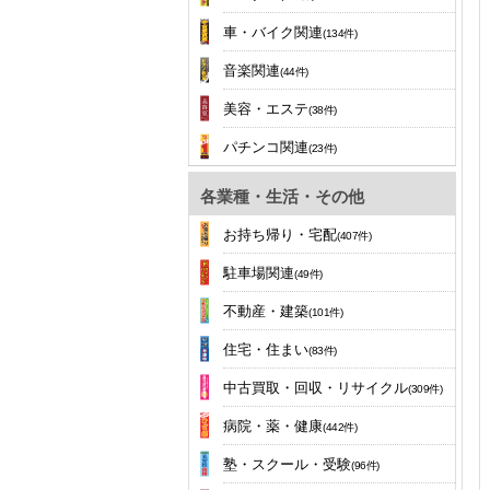
車・バイク関連
(134件)
音楽関連
(44件)
美容・エステ
(38件)
パチンコ関連
(23件)
各業種・生活・その他
お持ち帰り・宅配
(407件)
駐車場関連
(49件)
不動産・建築
(101件)
住宅・住まい
(83件)
中古買取・回収・リサイクル
(309件)
病院・薬・健康
(442件)
塾・スクール・受験
(96件)