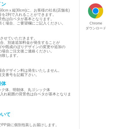
イン
0cmｘ縦30cm)に、お客様の社名(店舗名)
等を2列で入れることができます。
景色は白ベタが基本となります。
頂く場合、ご要望欄にご記入ください。
Chrome
ダウンロード
とさせていただきます。
場合、別途追加料金が発生することが
ゴや既成のぼりデザインの変更や追加の
の場合ご注文後ご連絡ください。
内致します。
場合デザイン料は発生いたしません。
注文番号を記載下さい。
書体
シック体、明朝体、丸ゴシック体
黒(名入れ範囲の背景色は白ベタが基本となりま
ついて
でPP袋に個別包装しお届けします。