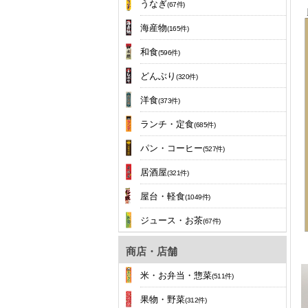
うなぎ
(67件)
海産物
(165件)
和食
(596件)
どんぶり
(320件)
洋食
(373件)
ランチ・定食
(685件)
パン・コーヒー
(527件)
居酒屋
(321件)
屋台・軽食
(1049件)
ジュース・お茶
(67件)
商店・店舗
米・お弁当・惣菜
(511件)
果物・野菜
(312件)