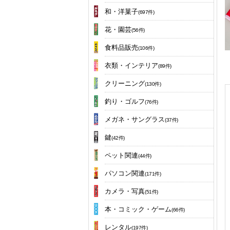
和・洋菓子
(697件)
花・園芸
(56件)
食料品販売
(106件)
衣類・インテリア
(89件)
クリーニング
(130件)
釣り・ゴルフ
(76件)
メガネ・サングラス
(37件)
鍵
(42件)
ペット関連
(44件)
パソコン関連
(171件)
カメラ・写真
(51件)
本・コミック・ゲーム
(66件)
レンタル
(197件)