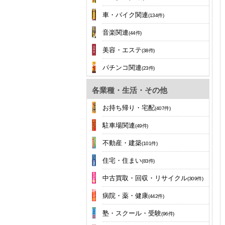
車・バイク関連
(134件)
音楽関連
(44件)
美容・エステ
(38件)
パチンコ関連
(23件)
各業種・生活・その他
お持ち帰り・宅配
(407件)
駐車場関連
(49件)
不動産・建築
(101件)
住宅・住まい
(83件)
中古買取・回収・リサイクル
(309件)
病院・薬・健康
(442件)
塾・スクール・受験
(96件)