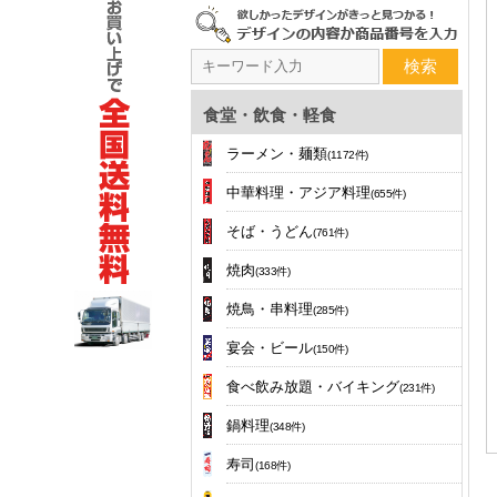
検索
食堂・飲食・軽食
ラーメン・麺類
(1172件)
中華料理・アジア料理
(655件)
そば・うどん
(761件)
焼肉
(333件)
焼鳥・串料理
(285件)
宴会・ビール
(150件)
食べ飲み放題・バイキング
(231件)
鍋料理
(348件)
寿司
(168件)