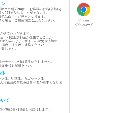
イン
0cmｘ縦30cm)に、お客様の社名(店舗名)
等を2列で入れることができます。
景色は白ベタが基本となります。
頂く場合、ご要望欄にご記入ください。
Chrome
ダウンロード
とさせていただきます。
場合、別途追加料金が発生することが
ゴや既成のぼりデザインの変更や追加の
の場合ご注文後ご連絡ください。
内致します。
場合デザイン料は発生いたしません。
注文番号を記載下さい。
書体
シック体、明朝体、丸ゴシック体
黒(名入れ範囲の背景色は白ベタが基本となりま
ついて
でPP袋に個別包装しお届けします。