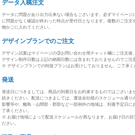
データ入稿注文
データに問題があり出力出来ない場合もございます。必ずマイページ
に問題がなく確認が終わった時点が受付日
となります。複数のご注文
物かごに入れてください。
デザインプランでのご注文
デザイン試案はマイページの③お問い合わせ用チャット欄にご注文後
デザイン制作日数は上記の納期日数には含まれておりませんのでご注
※ デザインプランでの特急プランはお受けしておりません。ご了承く
発送
発送日につきましては、
商品の到着日をお約束するものではございま
続きください。配送につきましては、運送会社様のスケジュール通り
影響等や、離島・山間部・郡部など一部例外の地域は、到着予定日に
了承ください。
※ お届け地域によって配送スケジュールが異なります。お届け日の目
ださい。