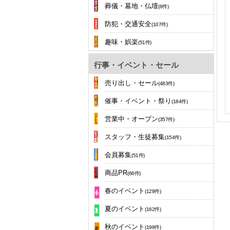
葬儀・墓地・仏壇
(8件)
防犯・交通安全
(107件)
趣味・娯楽
(51件)
行事・イベント・セール
売り出し・セール
(483件)
催事・イベント・祭り
(184件)
営業中・オープン
(357件)
スタッフ・生徒募集
(154件)
会員募集
(51件)
商品PR
(66件)
春のイベント
(128件)
夏のイベント
(162件)
秋のイベント
(198件)