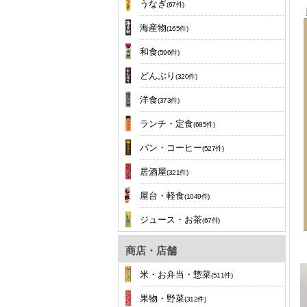
うなぎ
(67件)
海産物
(165件)
和食
(596件)
どんぶり
(320件)
洋食
(373件)
ランチ・定食
(685件)
パン・コーヒー
(527件)
居酒屋
(321件)
屋台・軽食
(1049件)
ジュース・お茶
(67件)
商店・店舗
米・お弁当・惣菜
(511件)
果物・野菜
(312件)