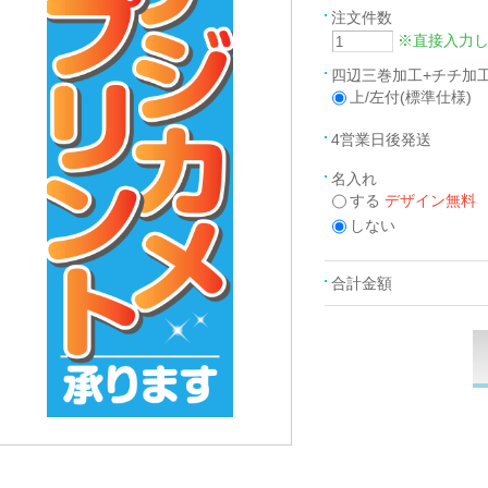
注文件数
※直接入力
四辺三巻加工+チチ加
上/左付(標準仕様)
4営業日後発送
名入れ
する
デザイン無料
しない
合計金額