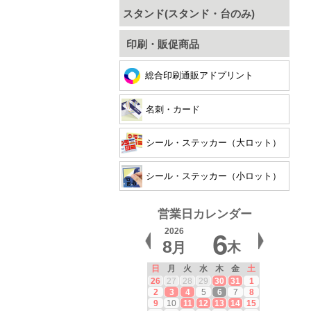
スタンド(スタンド・台のみ)
印刷・販促商品
総合印刷通販アドプリント
名刺・カード
シール・ステッカー（大ロット）
シール・ステッカー（小ロット）
営業日カレンダー
2026
6
8
月
木
日
月
火
水
木
金
土
26
27
28
29
30
31
1
2
3
4
5
6
7
8
9
10
11
12
13
14
15