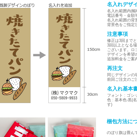
名入れデザ
名入れ範囲内(幅6
電話番号・金額
名入れ範囲の背
背景色をご指定
注意事項
修正は3回まで
3回以上となる
ございます。ロ
デザインを希望
追加料金をご案
再注文
同じデザインの
前回ご注文のご
名入れ基本
フォント : ゴ
色 : 基本色-
す)
梱包方法に
のぼり旗は畳ん