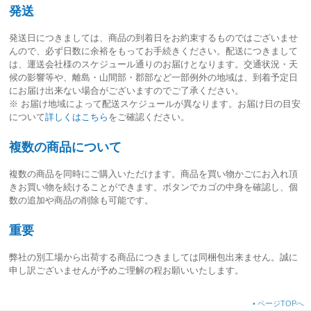
発送
発送日につきましては、
商品の到着日をお約束するものではございませ
ん
ので、必ず日数に余裕をもってお手続きください。配送につきまして
は、運送会社様のスケジュール通りのお届けとなります。交通状況・天
候の影響等や、離島・山間部・郡部など一部例外の地域は、到着予定日
にお届け出来ない場合がございますのでご了承ください。
※ お届け地域によって配送スケジュールが異なります。お届け日の目安
について
詳しくはこちら
をご確認ください。
複数の商品について
複数の商品を同時にご購入いただけます。商品を買い物かごにお入れ頂
きお買い物を続けることができます。ボタンでカゴの中身を確認し、個
数の追加や商品の削除も可能です。
重要
弊社の別工場から出荷する商品につきましては同梱包出来ません。誠に
申し訳ございませんが予めご理解の程お願いいたします。
•
ページTOPへ