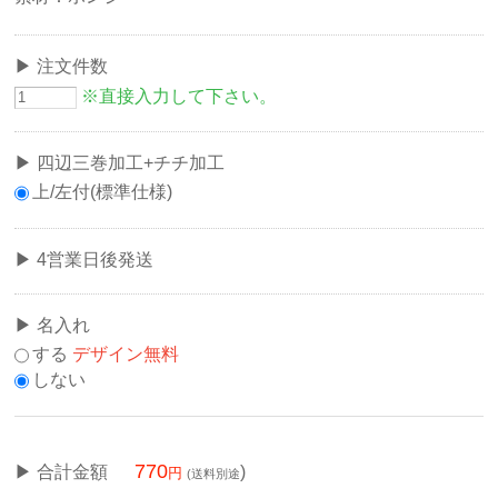
注文件数
※直接入力して下さい。
四辺三巻加工+チチ加工
上/左付(標準仕様)
4営業日後発送
名入れ
する
デザイン無料
しない
770
合計金額
)
(送料別途