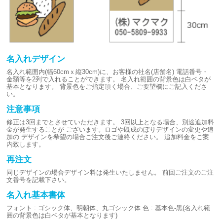
名入れデザイン
名入れ範囲内(幅60cmｘ縦30cm)に、お客様の社名(店舗名)
電話番号・
金額等を2列で入れることができます。
名入れ範囲の背景色は白ベタが
基本となります。
背景色をご指定頂く場合、ご要望欄にご記入くださ
い。
注意事項
修正は3回までとさせていただきます。
3回以上となる場合、別途追加料
金が発生することが
ございます。ロゴや既成のぼりデザインの変更や追
加の
デザインを希望の場合ご注文後ご連絡ください。
追加料金をご案
内致します。
再注文
同じデザインの場合デザイン料は発生いたしません。
前回ご注文のご注
文番号を記載下さい。
名入れ基本書体
フォント : ゴシック体、明朝体、丸ゴシック体
色 : 基本色-黒(名入れ範
囲の背景色は白ベタが基本となります)