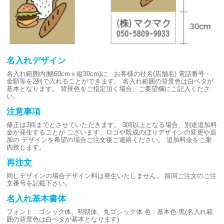
名入れデザイン
名入れ範囲内(幅60cmｘ縦30cm)に、お客様の社名(店舗名)
電話番号・
金額等を2列で入れることができます。
名入れ範囲の背景色は白ベタが
基本となります。
背景色をご指定頂く場合、ご要望欄にご記入くださ
い。
注意事項
修正は3回までとさせていただきます。
3回以上となる場合、別途追加料
金が発生することが
ございます。ロゴや既成のぼりデザインの変更や追
加の
デザインを希望の場合ご注文後ご連絡ください。
追加料金をご案
内致します。
再注文
同じデザインの場合デザイン料は発生いたしません。
前回ご注文のご注
文番号を記載下さい。
名入れ基本書体
フォント : ゴシック体、明朝体、丸ゴシック体
色 : 基本色-黒(名入れ範
囲の背景色は白ベタが基本となります)