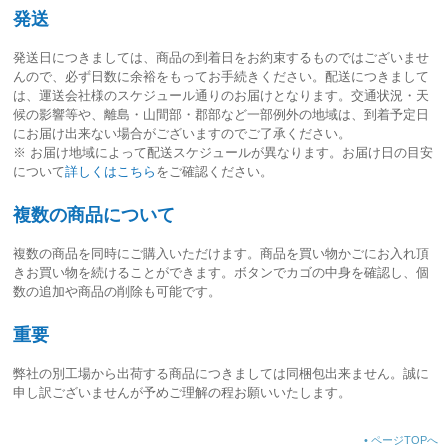
発送
発送日につきましては、
商品の到着日をお約束するものではございませ
ん
ので、必ず日数に余裕をもってお手続きください。配送につきまして
は、運送会社様のスケジュール通りのお届けとなります。交通状況・天
候の影響等や、離島・山間部・郡部など一部例外の地域は、到着予定日
にお届け出来ない場合がございますのでご了承ください。
※ お届け地域によって配送スケジュールが異なります。お届け日の目安
について
詳しくはこちら
をご確認ください。
複数の商品について
複数の商品を同時にご購入いただけます。商品を買い物かごにお入れ頂
きお買い物を続けることができます。ボタンでカゴの中身を確認し、個
数の追加や商品の削除も可能です。
重要
弊社の別工場から出荷する商品につきましては同梱包出来ません。誠に
申し訳ございませんが予めご理解の程お願いいたします。
•
ページTOPへ